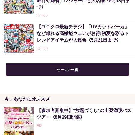
旅行や帰省、レジャーにも大活躍《8月13日ま
で》
セール
【ユニクロ最新チラシ】「UVカットパーカ」
など頼れる高機能ウェアがお得!初夏を彩るト
レンドアイテムが大集合《5月21日まで》
セール
セール 一覧
今、あなたにオススメ
【参加者募集中】"放題づくし"の山梨満喫バス
ツアー《8月29日開催》