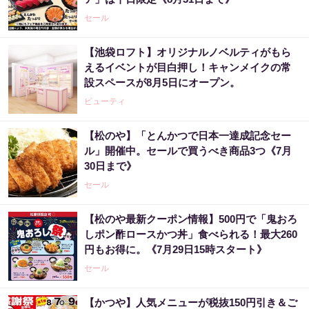
セール
【池袋ロフト】オリジナルノベルティがもら
えるイベントが目白押し！キャンメイクの常
設スペースが8月5日にオープン。
ビューティ
【松のや】「とんかつで日本一達成記念セー
ル」開催中。セールで買うべき商品3つ《7月
30日まで》
セール
【松のや最新クーポン情報】500円で「鬼おろ
しポン酢ロースかつ丼」食べられる！最大260
円もお得に。《7月29日15時スタート》
セール
【かつや】人気メニューが税抜150円引き＆ご