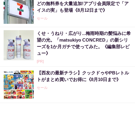
どの無料券を大量追加!アプリ会員限定で「ア
イスの実」も登場《8月12日まで》
セール
くせ・うねり・広がり...梅雨時期の髪悩みに希
望の光。「matsukiyo CONCRED」の新シリ
ーズを1か月ガチで使ってみた。《編集部レビ
ュー》
[PR]
【西友の最新チラシ】クックドゥやPBレトル
トがまとめ買いでお得に《8月10日まで》
セール