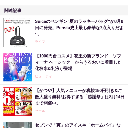
関連記事
Suicaのペンギン"夏のラッキーバッグ"が8月8
日に発売。Pensta史上最も豪華な7点入りだよ
~。
ライフ
【1000円台コスメ】花王の新ブランド「ソフ
ィーナ ベーシック」からうるおいに着目した
化粧水&乳液が登場
ビューティ
【かつや】人気メニューが税抜150円引き&ご
飯大盛り無料!お得すぎる「感謝祭」は8月14日
まで開催中。
セール
セブンで「爽」のアイスや「ホームパイ」な