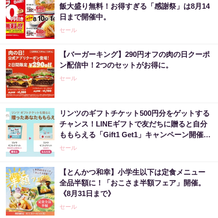
飯大盛り無料！お得すぎる「感謝祭」は8月14
日まで開催中。
セール
【バーガーキング】290円オフの肉の日クーポ
ン配信中！2つのセットがお得に。
セール
リンツのギフトチケット500円分をゲットする
チャンス！LINEギフトで友だちに贈ると自分
ももらえる「Gift1 Get1」キャンペーン開催
中。
セール
【とんかつ和幸】小学生以下は定食メニュー
全品半額に！「おこさま半額フェア」開催。
《8月31日まで》
セール