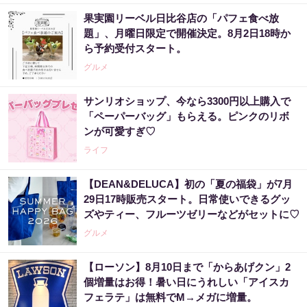
果実園リーベル日比谷店の「パフェ食べ放
題」、月曜日限定で開催決定。8月2日18時か
ら予約受付スタート。
グルメ
サンリオショップ、今なら3300円以上購入で
「ペーパーバッグ」もらえる。ピンクのリボ
ンが可愛すぎ♡
ライフ
【DEAN&DELUCA】初の「夏の福袋」が7月
29日17時販売スタート。日常使いできるグッ
ズやティー、フルーツゼリーなどがセットに♡
グルメ
【ローソン】8月10日まで「からあげクン」2
個増量はお得！暑い日にうれしい「アイスカ
フェラテ」は無料でM→メガに増量。