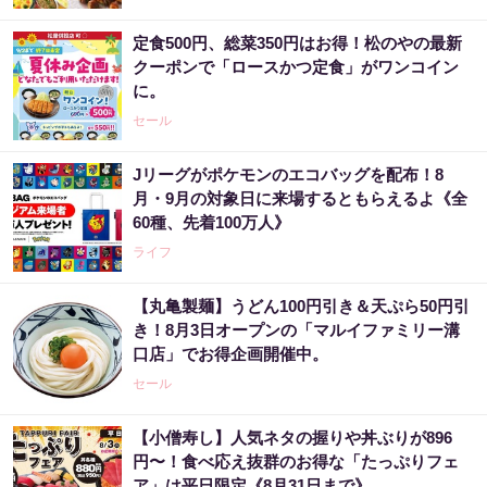
定食500円、総菜350円はお得！松のやの最新
クーポンで「ロースかつ定食」がワンコイン
に。
セール
Jリーグがポケモンのエコバッグを配布！8
月・9月の対象日に来場するともらえるよ《全
60種、先着100万人》
ライフ
【丸亀製麺】うどん100円引き＆天ぷら50円引
き！8月3日オープンの「マルイファミリー溝
口店」でお得企画開催中。
セール
【小僧寿し】人気ネタの握りや丼ぶりが896
円〜！食べ応え抜群のお得な「たっぷりフェ
ア」は平日限定《8月31日まで》