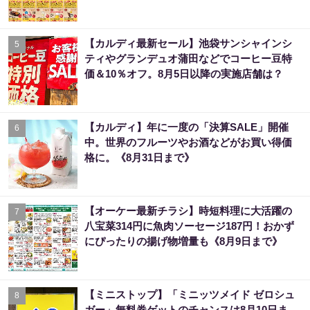
【カルディ最新セール】池袋サンシャインシ
5
ティやグランデュオ蒲田などでコーヒー豆特
価＆10％オフ。8月5日以降の実施店舗は？
【カルディ】年に一度の「決算SALE」開催
6
中。世界のフルーツやお酒などがお買い得価
格に。《8月31日まで》
【オーケー最新チラシ】時短料理に大活躍の
7
八宝菜314円に魚肉ソーセージ187円！おかず
にぴったりの揚げ物増量も《8月9日まで》
【ミニストップ】「ミニッツメイド ゼロシュ
8
ガー」無料券ゲットのチャンスは8月10日ま