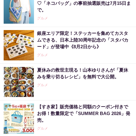
♡「ネコバッグ」の事前抽選販売は7月15日ま
で。
グルメ
銀座エリア限定！ステッカーを集めてカスタ
ムできる、日本上陸30周年記念の「スタバカ
ード」が登場中《8月2日から》
グルメ
夏休みの救世主現る！山本ゆりさんが「夏休
みを乗り切るレシピ」を無料で大公開。
グルメ
【すき家】販売価格と同額のクーポン付きで
お得！数量限定で「SUMMER BAG 2026」発
売。
グルメ