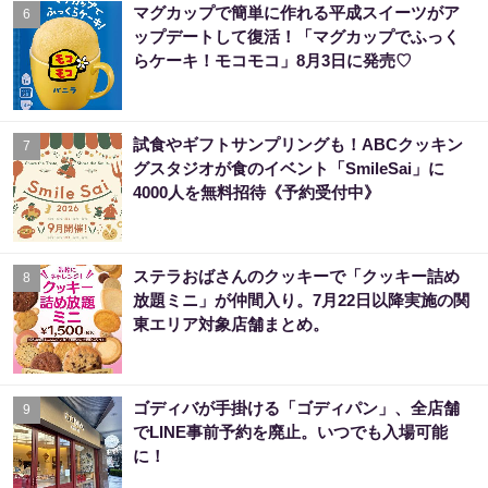
マグカップで簡単に作れる平成スイーツがア
6
ップデートして復活！「マグカップでふっく
らケーキ！モコモコ」8月3日に発売♡
試食やギフトサンプリングも！ABCクッキン
7
グスタジオが食のイベント「SmileSai」に
4000人を無料招待《予約受付中》
ステラおばさんのクッキーで「クッキー詰め
8
放題ミニ」が仲間入り。7月22日以降実施の関
東エリア対象店舗まとめ。
ゴディバが手掛ける「ゴディパン」、全店舗
9
でLINE事前予約を廃止。いつでも入場可能
に！