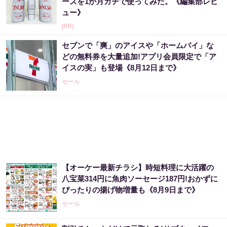
ーズを1か月ガチで使ってみた。《編集部レビ
ュー》
[PR]
セブンで「爽」のアイスや「ホームパイ」な
どの無料券を大量追加!アプリ会員限定で「ア
イスの実」も登場《8月12日まで》
セール
【オーケー最新チラシ】時短料理に大活躍の
八宝菜314円に魚肉ソーセージ187円!おかずに
ぴったりの揚げ物増量も《8月9日まで》
セール