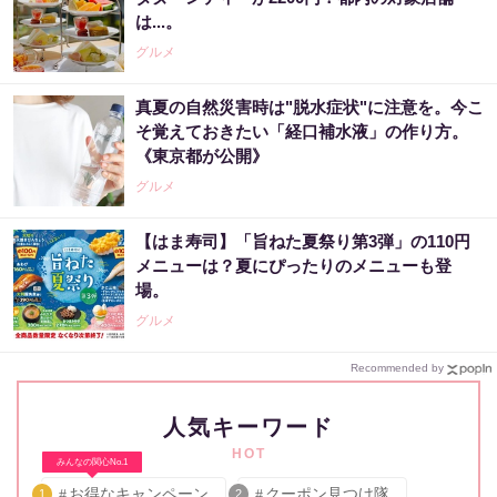
は...。
グルメ
真夏の自然災害時は"脱水症状"に注意を。今こ
そ覚えておきたい「経口補水液」の作り方。
《東京都が公開》
グルメ
【はま寿司】「旨ねた夏祭り第3弾」の110円
メニューは？夏にぴったりのメニューも登
場。
グルメ
Recommended by
人気キーワード
HOT
みんなの関心No.1
お得なキャンペーン
クーポン見つけ隊
1
2