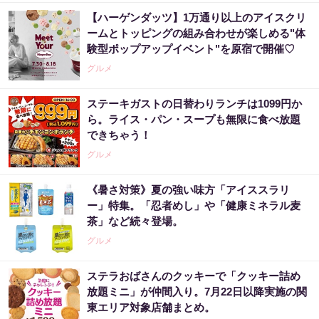
【ハーゲンダッツ】1万通り以上のアイスクリ
ームとトッピングの組み合わせが楽しめる"体
験型ポップアップイベント"を原宿で開催♡
グルメ
ステーキガストの日替わりランチは1099円か
ら。ライス・パン・スープも無限に食べ放題
できちゃう！
グルメ
《暑さ対策》夏の強い味方「アイススラリ
ー」特集。「忍者めし」や「健康ミネラル麦
茶」など続々登場。
グルメ
ステラおばさんのクッキーで「クッキー詰め
放題ミニ」が仲間入り。7月22日以降実施の関
東エリア対象店舗まとめ。