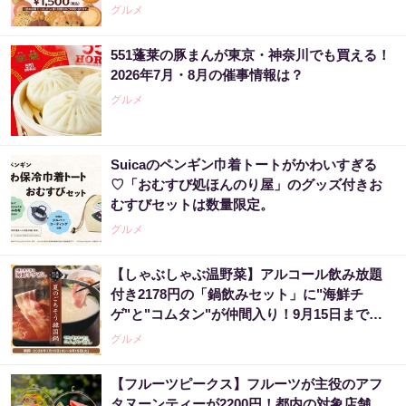
グルメ
551蓬莱の豚まんが東京・神奈川でも買える！
2026年7月・8月の催事情報は？
グルメ
Suicaのペンギン巾着トートがかわいすぎる
♡「おむすび処ほんのり屋」のグッズ付きお
むすびセットは数量限定。
グルメ
【しゃぶしゃぶ温野菜】アルコール飲み放題
付き2178円の「鍋飲みセット」に"海鮮チ
ゲ"と"コムタン"が仲間入り！9月15日までの
夏限定。
グルメ
【フルーツピークス】フルーツが主役のアフ
タヌーンティーが2200円！都内の対象店舗