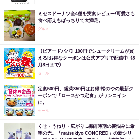
ミセスドーナツ全4種を実食レビュー!可愛さも
食べ応えもばっちりで大満足。
グルメ
【ビアードパパ】100円でシュークリームが買
える!お得なクーポンは公式アプリで配信中《8
月8日まで》
セール
定食500円、総菜350円はお得!松のやの最新ク
ーポンで「ロースかつ定食」がワンコイン
に。
セール
くせ・うねり・広がり...梅雨時期の髪悩みに希
望の光。「matsukiyo CONCRED」の新シリ