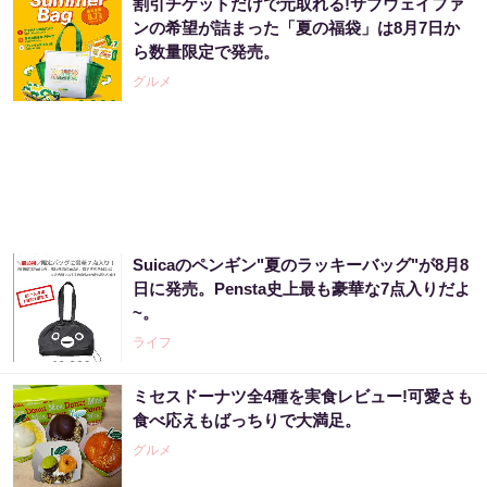
割引チケットだけで元取れる!サブウェイファ
ンの希望が詰まった「夏の福袋」は8月7日か
ら数量限定で発売。
グルメ
Suicaのペンギン"夏のラッキーバッグ"が8月8
日に発売。Pensta史上最も豪華な7点入りだよ
~。
ライフ
ミセスドーナツ全4種を実食レビュー!可愛さも
食べ応えもばっちりで大満足。
グルメ