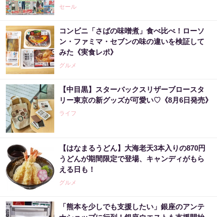
日まで》
セール
コンビニ「さばの味噌煮」食べ比べ！ローソ
ン・ファミマ・セブンの味の違いを検証して
みた《実食レポ》
グルメ
【中目黒】スターバックスリザーブロースタ
リー東京の新グッズが可愛い♡《8月6日発売》
ライフ
【はなまるうどん】大海老天3本入りの870円
うどんが期間限定で登場、キャンディがもら
える日も！
グルメ
「熊本を少しでも支援したい」銀座のアンテ