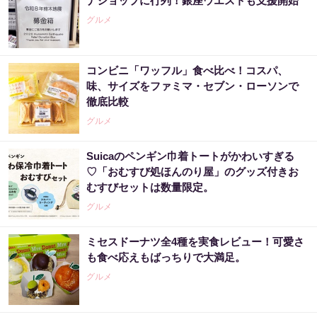
ナショップに行列！銀座ウエストも支援開始
グルメ
コンビニ「ワッフル」食べ比べ！コスパ、
味、サイズをファミマ・セブン・ローソンで
徹底比較
グルメ
Suicaのペンギン巾着トートがかわいすぎる
♡「おむすび処ほんのり屋」のグッズ付きお
むすびセットは数量限定。
グルメ
ミセスドーナツ全4種を実食レビュー！可愛さ
も食べ応えもばっちりで大満足。
グルメ