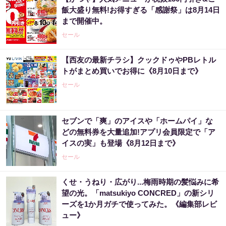
飯大盛り無料!お得すぎる「感謝祭」は8月14日
まで開催中。
セール
【西友の最新チラシ】クックドゥやPBレトル
トがまとめ買いでお得に《8月10日まで》
セール
セブンで「爽」のアイスや「ホームパイ」な
どの無料券を大量追加!アプリ会員限定で「ア
イスの実」も登場《8月12日まで》
セール
くせ・うねり・広がり...梅雨時期の髪悩みに希
望の光。「matsukiyo CONCRED」の新シリ
ーズを1か月ガチで使ってみた。《編集部レビ
ュー》