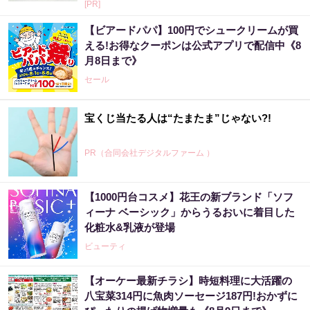
[PR]
【ビアードパパ】100円でシュークリームが買
える!お得なクーポンは公式アプリで配信中《8
月8日まで》
セール
宝くじ当たる人は“たまたま”じゃない?!
PR（合同会社デジタルファーム ）
【1000円台コスメ】花王の新ブランド「ソフ
ィーナ ベーシック」からうるおいに着目した
化粧水&乳液が登場
ビューティ
【オーケー最新チラシ】時短料理に大活躍の
八宝菜314円に魚肉ソーセージ187円!おかずに