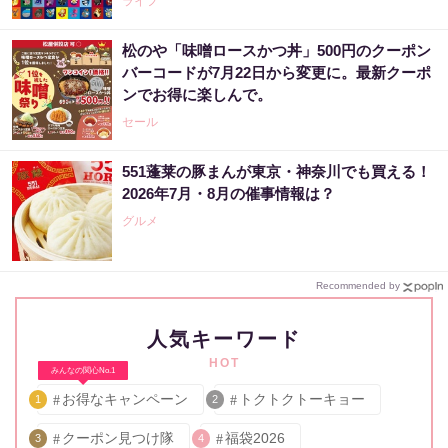
ライフ
松のや「味噌ロースかつ丼」500円のクーポン
バーコードが7月22日から変更に。最新クーポ
ンでお得に楽しんで。
セール
551蓬莱の豚まんが東京・神奈川でも買える！
2026年7月・8月の催事情報は？
グルメ
Recommended by
人気キーワード
HOT
みんなの関心No.1
お得なキャンペーン
トクトクトーキョー
1
2
クーポン見つけ隊
福袋2026
3
4