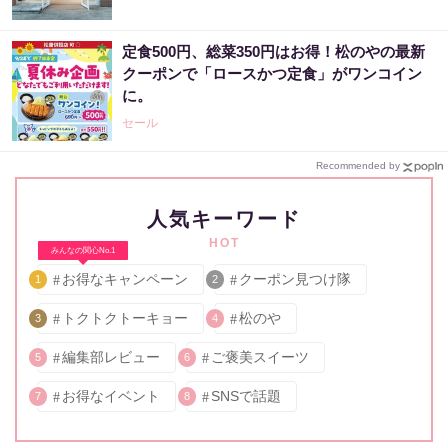
定食500円、総菜350円はお得！松のやの最新
クーポンで「ロースかつ定食」がワンコイン
に。
セール
Recommended by
人気キーワード
HOT
みんなの関心No.1
お得なキャンペーン
クーポン見つけ隊
1
2
トクトクトーキョー
松のや
3
4
編集部レビュー
ご褒美スイーツ
5
6
お得なイベント
SNSで話題
7
8