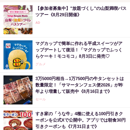
【参加者募集中】"放題づくし"の山梨満喫バス
ツアー《8月29日開催》
マグカップで簡単に作れる平成スイーツがア
ップデートして復活！「マグカップでふっく
らケーキ！モコモコ」8月3日に発売♡
グルメ
3万5000円相当→1万7500円の牛タンセットは
数量限定！「サマータンフェス便2026」が昨
年より増量して販売中《8月16日まで》
セール
すき家の「うな牛」4種に使える100円引きク
ーポンを公式Xで公開中。アプリでは朝食30円
引きクーポンも《7月31日まで》