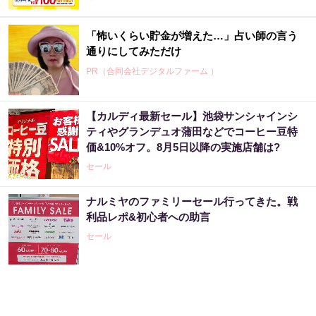
「怖いくらい貯金が増えた…」占い師の言う
通りにしてみただけ
PR（合同会社デジタルファーム ）
【カルディ最新セール】池袋サンシャインシ
ティやグランデュオ蒲田などでコーヒー豆特
価&10%オフ。8月5日以降の実施店舗は?
セール
ナルミヤのファミリーセール行ってきた。戦
利品レポ&初心者への助言
セール