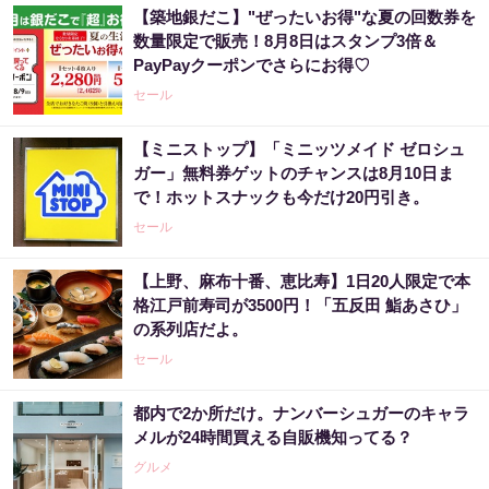
【築地銀だこ】"ぜったいお得"な夏の回数券を
数量限定で販売！8月8日はスタンプ3倍＆
PayPayクーポンでさらにお得♡
セール
【ミニストップ】「ミニッツメイド ゼロシュ
ガー」無料券ゲットのチャンスは8月10日ま
で！ホットスナックも今だけ20円引き。
セール
【上野、麻布十番、恵比寿】1日20人限定で本
格江戸前寿司が3500円！「五反田 鮨あさひ」
の系列店だよ。
セール
都内で2か所だけ。ナンバーシュガーのキャラ
メルが24時間買える自販機知ってる？
グルメ