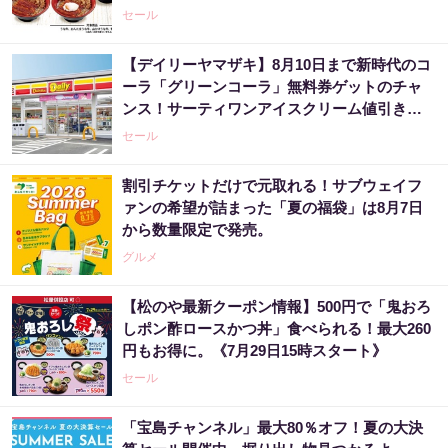
セール
【デイリーヤマザキ】8月10日まで新時代のコ
ーラ「グリーンコーラ」無料券ゲットのチャ
ンス！サーティワンアイスクリーム値引きな
どお得企画も目白押し。
セール
割引チケットだけで元取れる！サブウェイフ
ァンの希望が詰まった「夏の福袋」は8月7日
から数量限定で発売。
グルメ
【松のや最新クーポン情報】500円で「鬼おろ
しポン酢ロースかつ丼」食べられる！最大260
円もお得に。《7月29日15時スタート》
セール
「宝島チャンネル」最大80％オフ！夏の大決