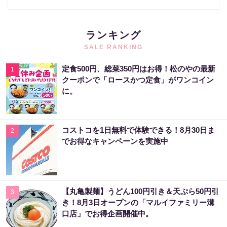
ランキング
SALE RANKING
定食500円、総菜350円はお得！松のやの最新
1
クーポンで「ロースかつ定食」がワンコイン
に。
コストコを1日無料で体験できる！8月30日ま
2
でお得なキャンペーンを実施中
【丸亀製麺】うどん100円引き＆天ぷら50円引
3
き！8月3日オープンの「マルイファミリー溝
口店」でお得企画開催中。