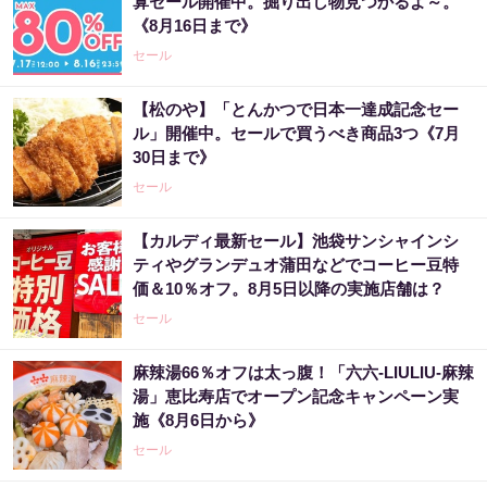
算セール開催中。掘り出し物見つかるよ～。
《8月16日まで》
セール
【松のや】「とんかつで日本一達成記念セー
ル」開催中。セールで買うべき商品3つ《7月
30日まで》
セール
【カルディ最新セール】池袋サンシャインシ
ティやグランデュオ蒲田などでコーヒー豆特
価＆10％オフ。8月5日以降の実施店舗は？
セール
麻辣湯66％オフは太っ腹！「六六-LIULIU-麻辣
湯」恵比寿店でオープン記念キャンペーン実
施《8月6日から》
セール