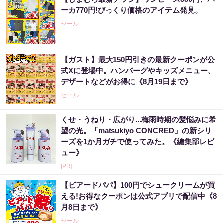
ーカ770円!びっくり価格のアイテム発見。
セール
【ガスト】最大150円引きの最新クーポンが公
式Xに登場中。ハンバーグやキッズメニュー、
デザートなどがお得に《8月19日まで》
セール
くせ・うねり・広がり...梅雨時期の髪悩みに希
望の光。「matsukiyo CONCRED」の新シリ
ーズを1か月ガチで使ってみた。《編集部レビ
ュー》
[PR]
【ビアードパパ】100円でシュークリームが買
える!お得なクーポンは公式アプリで配信中《8
月8日まで》
セール