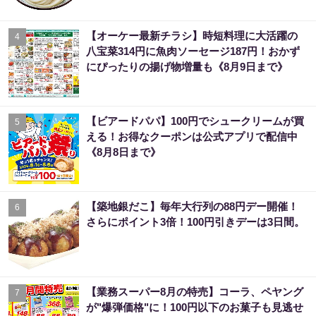
【オーケー最新チラシ】時短料理に大活躍の
4
八宝菜314円に魚肉ソーセージ187円！おかず
にぴったりの揚げ物増量も《8月9日まで》
【ビアードパパ】100円でシュークリームが買
5
える！お得なクーポンは公式アプリで配信中
《8月8日まで》
【築地銀だこ】毎年大行列の88円デー開催！
6
さらにポイント3倍！100円引きデーは3日間。
【業務スーパー8月の特売】コーラ、ペヤング
7
が"爆弾価格"に！100円以下のお菓子も見逃せ