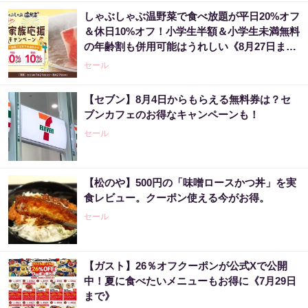
しゃぶしゃぶ温野菜で食べ放題が平日20%オフ
＆休日10%オフ！小学生半額＆小学生未満無料
の年齢割も併用可能はうれしい《8月27日ま
で》
セール
【セブン】8月4日からもらえる無料券は？セ
ブンカフェのお得なキャンペーンも！
セール
【松のや】500円の「味噌ロースかつ丼」を実
食レビュー。クーポン使える今がお得。
セール
【ガスト】26％オフクーポンが公式Xで公開
中！夏に食べたいメニューもお得に《7月29日
まで》