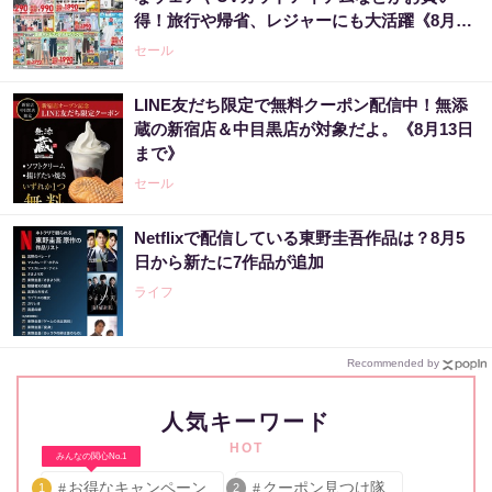
得！旅行や帰省、レジャーにも大活躍《8月13
日まで》
セール
LINE友だち限定で無料クーポン配信中！無添
蔵の新宿店＆中目黒店が対象だよ。《8月13日
まで》
セール
Netflixで配信している東野圭吾作品は？8月5
日から新たに7作品が追加
ライフ
Recommended by
人気キーワード
HOT
みんなの関心No.1
お得なキャンペーン
クーポン見つけ隊
1
2