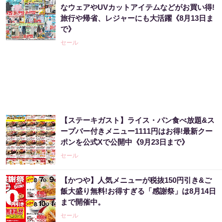
人の特徴
なウェアやUVカットアイテムなどがお買い得!
旅行や帰省、レジャーにも大活躍《8月13日ま
PR（合同会社デジタルファーム ）
で》
セール
同じ宝くじなのに、当たる人と外れる人の違
い実は“ここ”でした
PR（合同会社デジタルファーム ）
宝くじ当たる人だけがやっていること、教え
【ステーキガスト】ライス・パン食べ放題&ス
ます
ープバー付きメニュー1111円はお得!最新クー
PR（合同会社デジタルファーム ）
ポンを公式Xで公開中《9月23日まで》
セール
老後のお金、今の金運でほぼ決まります
【かつや】人気メニューが税抜150円引き&ご
飯大盛り無料!お得すぎる「感謝祭」は8月14日
PR（合同会社デジタルファーム ）
まで開催中。
セール