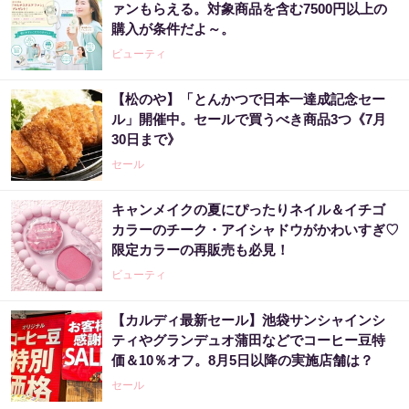
ァンもらえる。対象商品を含む7500円以上の
購入が条件だよ～。
ビューティ
【松のや】「とんかつで日本一達成記念セー
ル」開催中。セールで買うべき商品3つ《7月
30日まで》
セール
キャンメイクの夏にぴったりネイル＆イチゴ
カラーのチーク・アイシャドウがかわいすぎ♡
限定カラーの再販売も必見！
ビューティ
【カルディ最新セール】池袋サンシャインシ
ティやグランデュオ蒲田などでコーヒー豆特
価＆10％オフ。8月5日以降の実施店舗は？
セール