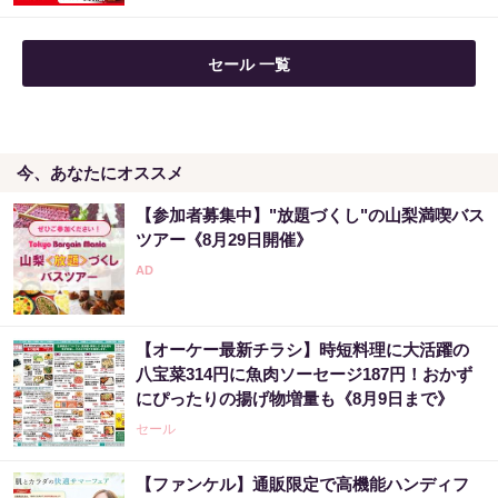
セール 一覧
今、あなたにオススメ
【参加者募集中】"放題づくし"の山梨満喫バス
ツアー《8月29日開催》
【オーケー最新チラシ】時短料理に大活躍の
八宝菜314円に魚肉ソーセージ187円！おかず
にぴったりの揚げ物増量も《8月9日まで》
セール
【ファンケル】通販限定で高機能ハンディフ