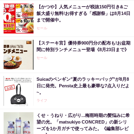
【かつや】人気メニューが税抜150円引き&ご
飯大盛り無料!お得すぎる「感謝祭」は8月14日
まで開催中。
セール
【ステーキ宮】優待券900円分の配布も!お盆期
間に特別ランチメニュー登場《8月23日まで》
セール
Suicaのペンギン"夏のラッキーバッグ"が8月8
日に発売。Pensta史上最も豪華な7点入りだよ
~。
ライフ
くせ・うねり・広がり...梅雨時期の髪悩みに希
望の光。「matsukiyo CONCRED」の新シリ
ーズを1か月ガチで使ってみた。《編集部レビ