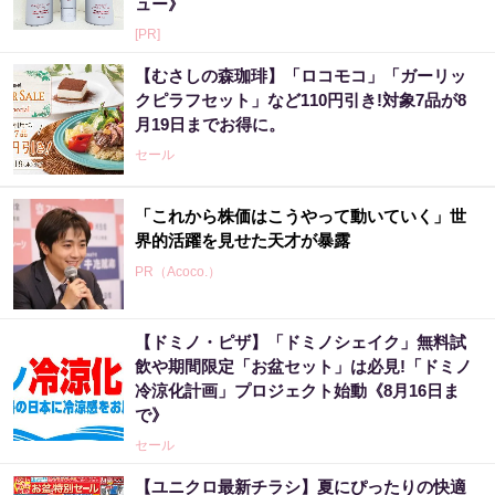
ュー》
[PR]
【むさしの森珈琲】「ロコモコ」「ガーリッ
クピラフセット」など110円引き!対象7品が8
月19日までお得に。
セール
「これから株価はこうやって動いていく」世
界的活躍を見せた天才が暴露
PR（Acoco.）
【ドミノ・ピザ】「ドミノシェイク」無料試
「これから株価はこうやって動いていく」日
飲や期間限定「お盆セット」は必見!「ドミノ
本株を海外から操っていた張本人が暴露
冷涼化計画」プロジェクト始動《8月16日ま
PR（Acoco.）
で》
セール
「SNSでも話題」60代から宝くじ運が変わる
【ユニクロ最新チラシ】夏にぴったりの快適