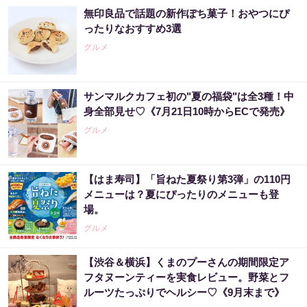
無印良品で話題の新作ぽち菓子！おやつにぴ
ったりなおすすめ3選
グルメ
サンマルクカフェ初の"夏の福袋"は全3種！中
身全部見せ♡《7月21日10時からECで発売》
グルメ
【はま寿司】「旨ねた夏祭り第3弾」の110円
メニューは？夏にぴったりのメニューも登
場。
グルメ
【渋谷＆横浜】くまのプーさんの期間限定ア
フタヌーンティーを実食レビュー。野菜とフ
ルーツたっぷりでヘルシー♡《9月末まで》