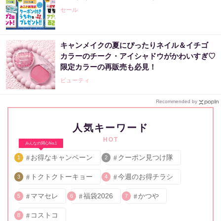
セール
キャンメイクの夏にぴったりネイル＆イチゴ
カラーのチーク・アイシャドウがかわいすぎ♡
限定カラーの再販売も必見！
ビューティ
Recommended by
人気キーワード
HOT
みんなの関心No.1
お得なキャンペーン
クーポン見つけ隊
1
2
トクトクトーキョー
今週のお得チラシ
3
4
ママセレ
福袋2026
かつや
5
6
7
コストコ
8