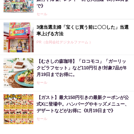
で》
セール
3億当選主婦「宝くじ買う前に〇〇した」当選
率上げる方法
PR（合同会社デジタルファーム ）
【むさしの森珈琲】「ロコモコ」「ガーリッ
クピラフセット」など110円引き!対象7品が8
月19日までお得に。
セール
【ガスト】最大150円引きの最新クーポンが公
式Xに登場中。ハンバーグやキッズメニュー、
デザートなどがお得に《8月19日まで》
セール