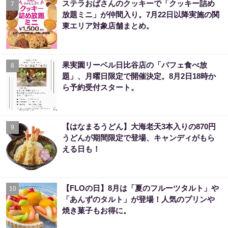
ステラおばさんのクッキーで「クッキー詰め
7
放題ミニ」が仲間入り。7月22日以降実施の関
東エリア対象店舗まとめ。
果実園リーベル日比谷店の「パフェ食べ放
8
題」、月曜日限定で開催決定。8月2日18時か
ら予約受付スタート。
【はなまるうどん】大海老天3本入りの870円
9
うどんが期間限定で登場、キャンディがもら
える日も！
【FLOの日】8月は「夏のフルーツタルト」や
10
「あんずのタルト」が登場！人気のプリンや
焼き菓子もお得に。