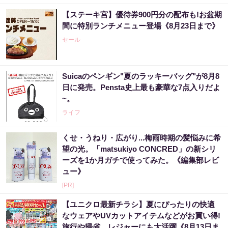
【ステーキ宮】優待券900円分の配布も!お盆期
間に特別ランチメニュー登場《8月23日まで》
セール
Suicaのペンギン"夏のラッキーバッグ"が8月8
日に発売。Pensta史上最も豪華な7点入りだよ
~。
ライフ
くせ・うねり・広がり...梅雨時期の髪悩みに希
望の光。「matsukiyo CONCRED」の新シリ
ーズを1か月ガチで使ってみた。《編集部レビ
ュー》
[PR]
【ユニクロ最新チラシ】夏にぴったりの快適
なウェアやUVカットアイテムなどがお買い得!
旅行や帰省、レジャーにも大活躍《8月13日ま