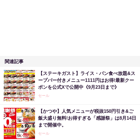
関連記事
【ステーキガスト】ライス・パン食べ放題&ス
ープバー付きメニュー1111円はお得!最新クー
ポンを公式Xで公開中《9月23日まで》
セール
【かつや】人気メニューが税抜150円引き&ご
飯大盛り無料!お得すぎる「感謝祭」は8月14日
まで開催中。
セール