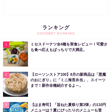
ランキング
GOURMET RANKING
ミセスドーナツ全4種を実食レビュー！可愛さ
1
も食べ応えもばっちりで大満足。
【ローソンストア100】8月の新商品は「悪魔
2
のおにぎり」に「ミニ海苔弁当」、スイーツ
まで！新作全種紹介するよ～。
【はま寿司】「旨ねた夏祭り第3弾」の110円
3
メニューは？夏にぴったりのメニューも登