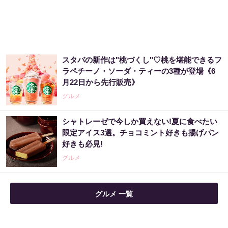
スタバの新作は"桃づくし"♡桃を堪能できるフ
ラペチーノ・ソーダ・ティーの3種が登場《6
月22日から先行販売》
グルメ
シャトレーゼで今しか買えない!夏に食べたい
限定アイス3選。チョコミント好きも揚げパン
好きも必見!
グルメ
グルメ 一覧