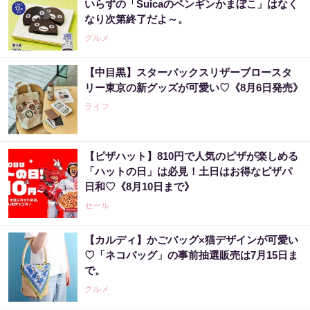
いらずの「Suicaのペンギンかまぼこ」はなく
なり次第終了だよ～。
グルメ
【中目黒】スターバックスリザーブロースタ
リー東京の新グッズが可愛い♡《8月6日発売》
ライフ
【ピザハット】810円で人気のピザが楽しめる
「ハットの日」は必見！土日はお得なピザパ
日和♡《8月10日まで》
セール
【カルディ】かごバッグ×猫デザインが可愛い
♡「ネコバッグ」の事前抽選販売は7月15日ま
で。
グルメ