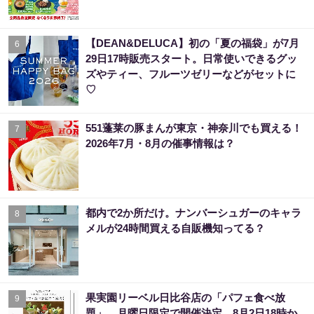
【DEAN&DELUCA】初の「夏の福袋」が7月
6
29日17時販売スタート。日常使いできるグッ
ズやティー、フルーツゼリーなどがセットに
♡
551蓬莱の豚まんが東京・神奈川でも買える！
7
2026年7月・8月の催事情報は？
都内で2か所だけ。ナンバーシュガーのキャラ
8
メルが24時間買える自販機知ってる？
果実園リーベル日比谷店の「パフェ食べ放
9
題」、月曜日限定で開催決定。8月2日18時か