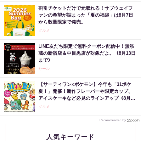
割引チケットだけで元取れる！サブウェイフ
ァンの希望が詰まった「夏の福袋」は8月7日
から数量限定で発売。
グルメ
LINE友だち限定で無料クーポン配信中！無添
蔵の新宿店＆中目黒店が対象だよ。《8月13日
まで》
セール
【サーティワン×ポケモン】今年も「31ポケ
夏！」開催！新作フレーバーや限定カップ、
アイスケーキなど必見のラインアップ《8月1
日スタート》
グルメ
Recommended by
人気キーワード