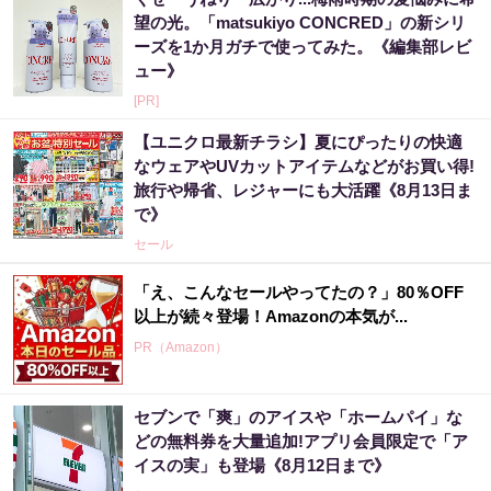
望の光。「matsukiyo CONCRED」の新シリ
ーズを1か月ガチで使ってみた。《編集部レビ
ュー》
[PR]
【ユニクロ最新チラシ】夏にぴったりの快適
なウェアやUVカットアイテムなどがお買い得!
旅行や帰省、レジャーにも大活躍《8月13日ま
で》
セール
「え、こんなセールやってたの？」80％OFF
以上が続々登場！Amazonの本気が...
PR（Amazon）
セブンで「爽」のアイスや「ホームパイ」な
どの無料券を大量追加!アプリ会員限定で「ア
イスの実」も登場《8月12日まで》