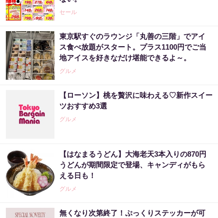
セール
東京駅すぐのラウンジ「丸善の三階」でアイ
ス食べ放題がスタート。プラス1100円でご当
地アイスを好きなだけ堪能できるよ～。
グルメ
【ローソン】桃を贅沢に味わえる♡新作スイー
ツおすすめ3選
グルメ
【はなまるうどん】大海老天3本入りの870円
うどんが期間限定で登場、キャンディがもら
える日も！
グルメ
無くなり次第終了！ぷっくりステッカーが可