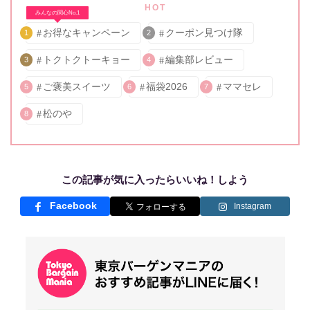
HOT
みんなの関心No.1
お得なキャンペーン
クーポン見つけ隊
1
2
トクトクトーキョー
編集部レビュー
3
4
ご褒美スイーツ
福袋2026
ママセレ
5
6
7
松のや
8
この記事が気に入ったらいいね！しよう
Facebook
Instagram