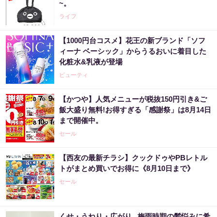
~。
ライフ
【1000円台コスメ】花王の新ブランド「ソフ
ィーナ ベーシック」からうるおいに着目した
化粧水&乳液が登場
ビューティ
【かつや】人気メニューが税抜150円引き&ご
飯大盛り無料!お得すぎる「感謝祭」は8月14日
まで開催中。
セール
【西友の最新チラシ】クックドゥやPBレトル
トがまとめ買いでお得に《8月10日まで》
セール
くせ・うねり・広がり...梅雨時期の髪悩みに希