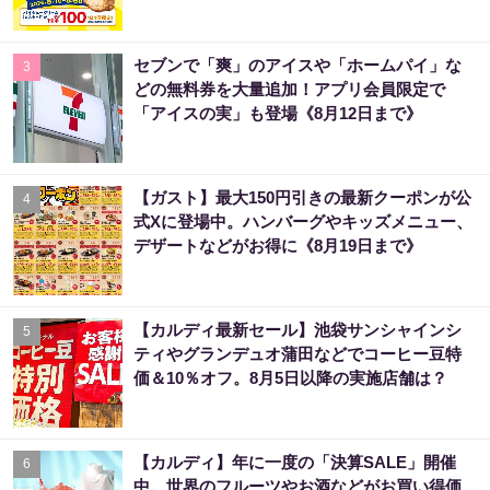
セブンで「爽」のアイスや「ホームパイ」な
3
どの無料券を大量追加！アプリ会員限定で
「アイスの実」も登場《8月12日まで》
【ガスト】最大150円引きの最新クーポンが公
4
式Xに登場中。ハンバーグやキッズメニュー、
デザートなどがお得に《8月19日まで》
【カルディ最新セール】池袋サンシャインシ
5
ティやグランデュオ蒲田などでコーヒー豆特
価＆10％オフ。8月5日以降の実施店舗は？
【カルディ】年に一度の「決算SALE」開催
6
中。世界のフルーツやお酒などがお買い得価