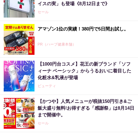
イスの実」も登場《8月12日まで》
セール
アマゾン1位の実績！380円で5日間お試し。
PR（ハーブ健康本舗）
【1000円台コスメ】花王の新ブランド「ソフ
ィーナ ベーシック」からうるおいに着目した
化粧水&乳液が登場
ビューティ
【かつや】人気メニューが税抜150円引き&ご
飯大盛り無料!お得すぎる「感謝祭」は8月14日
まで開催中。
セール