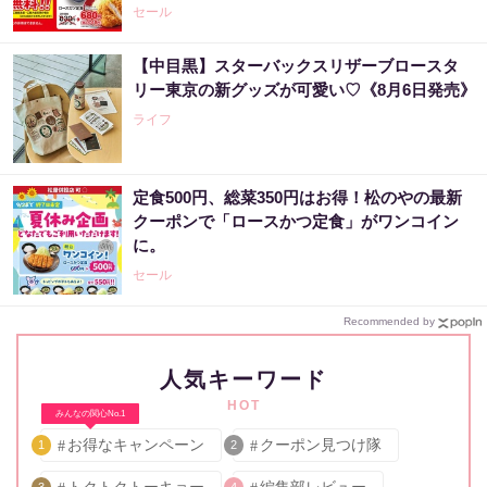
セール
【中目黒】スターバックスリザーブロースタ
リー東京の新グッズが可愛い♡《8月6日発売》
ライフ
定食500円、総菜350円はお得！松のやの最新
クーポンで「ロースかつ定食」がワンコイン
に。
セール
Recommended by
人気キーワード
HOT
みんなの関心No.1
お得なキャンペーン
クーポン見つけ隊
1
2
トクトクトーキョー
編集部レビュー
3
4