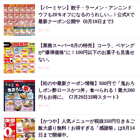
【バーミヤン】餃子・ラーメン・アンニンド
ウフも20％オフになるのうれしい...！公式Xで
最新クーポン公開中《8月19日まで》
セール
【業務スーパー8月の特売】コーラ、ペヤング
が"爆弾価格"に！100円以下のお菓子も見逃せ
ない。
セール
【松のや最新クーポン情報】500円で「鬼おろ
しポン酢ロースかつ丼」食べられる！最大260
円もお得に。《7月29日15時スタート》
セール
【かつや】人気メニューが税抜150円引き＆ご
飯大盛り無料！お得すぎる「感謝祭」は8月14
日まで開催中。