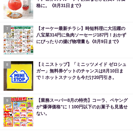
格に。《8月31日まで》
【オーケー最新チラシ】時短料理に大活躍の
7
八宝菜314円に魚肉ソーセージ187円！おかず
にぴったりの揚げ物増量も《8月9日まで》
【ミニストップ】「ミニッツメイド ゼロシュ
8
ガー」無料券ゲットのチャンスは8月10日ま
で！ホットスナックも今だけ20円引き。
【業務スーパー8月の特売】コーラ、ペヤング
9
が"爆弾価格"に！100円以下のお菓子も見逃せ
ない。