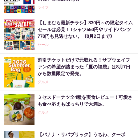
ライフ
【しまむら最新チラシ】330円～の限定タイム
セールは必見！Tシャツ550円やワイドパンツ
770円も見逃せない。《8月2日まで》
セール
割引チケットだけで元取れる！サブウェイフ
ァンの希望が詰まった「夏の福袋」は8月7日
から数量限定で発売。
グルメ
ミセスドーナツ全4種を実食レビュー！可愛さ
も食べ応えもばっちりで大満足。
グルメ
【バナナ・リパブリック】うちわ、クーポ