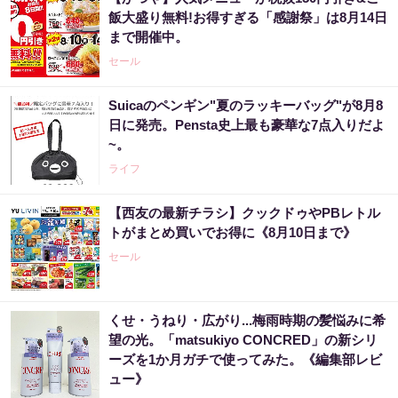
飯大盛り無料!お得すぎる「感謝祭」は8月14日
まで開催中。
セール
Suicaのペンギン"夏のラッキーバッグ"が8月8
日に発売。Pensta史上最も豪華な7点入りだよ
~。
ライフ
【西友の最新チラシ】クックドゥやPBレトル
トがまとめ買いでお得に《8月10日まで》
セール
くせ・うねり・広がり...梅雨時期の髪悩みに希
望の光。「matsukiyo CONCRED」の新シリ
ーズを1か月ガチで使ってみた。《編集部レビ
ュー》