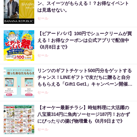
ン、スイーツがもらえる！？お得なイベント
は見逃せない。
セール
【ビアードパパ】100円でシュークリームが買
える！お得なクーポンは公式アプリで配信中
《8月8日まで》
セール
リンツのギフトチケット500円分をゲットする
チャンス！LINEギフトで友だちに贈ると自分
ももらえる「Gift1 Get1」キャンペーン開催
中。
セール
【オーケー最新チラシ】時短料理に大活躍の
八宝菜314円に魚肉ソーセージ187円！おかず
にぴったりの揚げ物増量も《8月9日まで》
セール