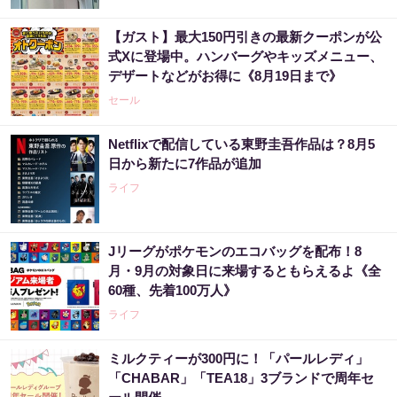
【ガスト】最大150円引きの最新クーポンが公
式Xに登場中。ハンバーグやキッズメニュー、
デザートなどがお得に《8月19日まで》
セール
Netflixで配信している東野圭吾作品は？8月5
日から新たに7作品が追加
ライフ
Jリーグがポケモンのエコバッグを配布！8
月・9月の対象日に来場するともらえるよ《全
60種、先着100万人》
ライフ
ミルクティーが300円に！「パールレディ」
「CHABAR」「TEA18」3ブランドで周年セ