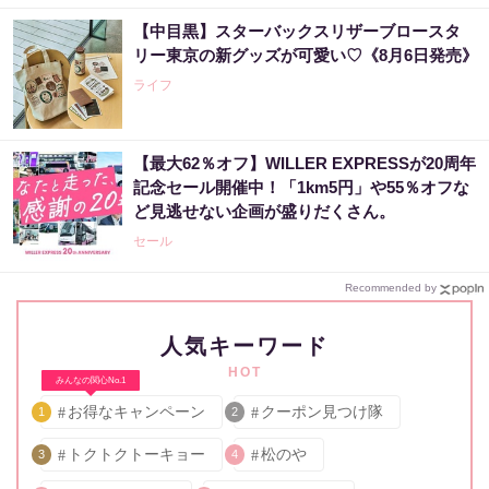
【中目黒】スターバックスリザーブロースタ
リー東京の新グッズが可愛い♡《8月6日発売》
ライフ
【最大62％オフ】WILLER EXPRESSが20周年
記念セール開催中！「1km5円」や55％オフな
ど見逃せない企画が盛りだくさん。
セール
Recommended by
人気キーワード
HOT
みんなの関心No.1
お得なキャンペーン
クーポン見つけ隊
1
2
トクトクトーキョー
松のや
3
4