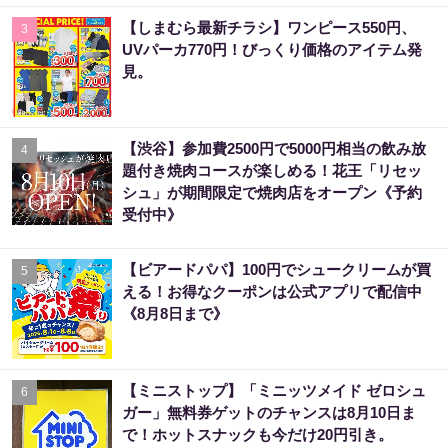
【しまむら最新チラシ】ワンピース550円、
3
UVパーカ770円！びっくり価格のアイテム発
見。
【渋谷】参加費2500円で5000円相当の飲み放
4
題付き焼肉コースが楽しめる！花王「リセッ
シュ」が期間限定で焼肉店をオープン《予約
受付中》
【ビアードパパ】100円でシュークリームが買
5
える！お得なクーポンは公式アプリで配信中
《8月8日まで》
【ミニストップ】「ミニッツメイド ゼロシュ
6
ガー」無料券ゲットのチャンスは8月10日ま
で！ホットスナックも今だけ20円引き。