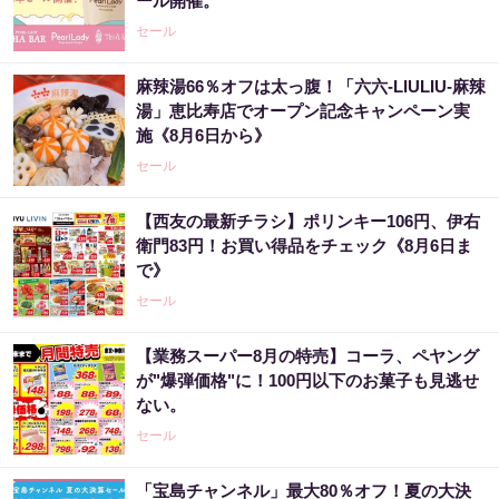
ール開催。
セール
麻辣湯66％オフは太っ腹！「六六-LIULIU-麻辣
湯」恵比寿店でオープン記念キャンペーン実
施《8月6日から》
セール
【西友の最新チラシ】ポリンキー106円、伊右
衛門83円！お買い得品をチェック《8月6日ま
で》
セール
【業務スーパー8月の特売】コーラ、ペヤング
が"爆弾価格"に！100円以下のお菓子も見逃せ
ない。
セール
「宝島チャンネル」最大80％オフ！夏の大決