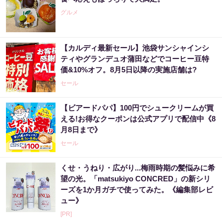
グルメ
【カルディ最新セール】池袋サンシャインシ
ティやグランデュオ蒲田などでコーヒー豆特
価&10%オフ。8月5日以降の実施店舗は?
セール
【ビアードパパ】100円でシュークリームが買
える!お得なクーポンは公式アプリで配信中《8
月8日まで》
セール
くせ・うねり・広がり...梅雨時期の髪悩みに希
望の光。「matsukiyo CONCRED」の新シリ
ーズを1か月ガチで使ってみた。《編集部レビ
ュー》
[PR]