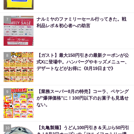
ナルミヤのファミリーセール行ってきた。戦
7
利品レポ＆初心者への助言
【ガスト】最大150円引きの最新クーポンが公
8
式Xに登場中。ハンバーグやキッズメニュー、
デザートなどがお得に《8月19日まで》
【業務スーパー8月の特売】コーラ、ペヤング
9
が"爆弾価格"に！100円以下のお菓子も見逃せ
ない。
【丸亀製麺】うどん100円引き＆天ぷら50円引
10