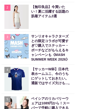
【無印良品】今買いた
2
い！夏に活躍する話題の
肌着アイテム3選
サンリオキャラクターズ
3
との限定コラボが可愛す
ぎ♡購入でステッカー・
ポーチなどがもらえるキ
ャンペーンも《MASH
SUMMER WEEK 2026》
【サッカーW杯】日本代
4
表ホームユニ、今のうち
にゲットしておきたい。
通販ではサイズ欠けも...。
ベイシアのリカバリーウ
5
ェアは1089円から！スー
パーで手軽に購入できる