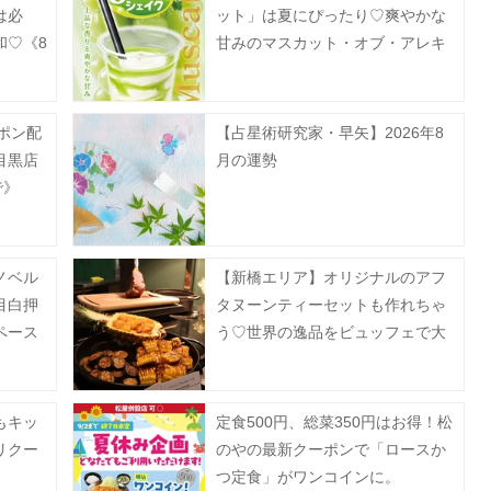
は必
ット」は夏にぴったり♡爽やかな
和♡《8
甘みのマスカット・オブ・アレキ
サンドリア果汁使用。
ーポン配
【占星術研究家・早矢】2026年8
目黒店
月の運勢
で》
ノベル
【新橋エリア】オリジナルのアフ
目白押
タヌーンティーセットも作れちゃ
ペース
う♡世界の逸品をビュッフェで大
満喫《実食レポ》
もキッ
定食500円、総菜350円はお得！松
リクー
のやの最新クーポンで「ロースか
つ定食」がワンコインに。