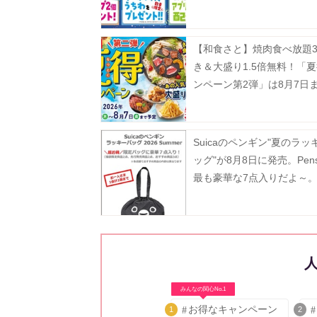
【和食さと】焼肉食べ放題3
き＆大盛り1.5倍無料！「
ンペーン第2弾」は8月7日
中。
Suicaのペンギン"夏のラッ
ッグ"が8月8日に発売。Pen
最も豪華な7点入りだよ～
みんなの関心No.1
お得なキャンペーン
1
2