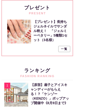
プレゼント
PRESENT
【プレゼント】長持ち
ジェルネイルでサンダ
ル映え！ 「ジェルミ
ーペタリー」5種類1セ
ット（3名様）
一覧
ランキング
FASHION RANKING
【原宿】扇子とアイスキ
1
ャンディーがもらえ
る！？「ケンゾー
（KENZO）」ポップアッ
プ開催中《8月9日まで》