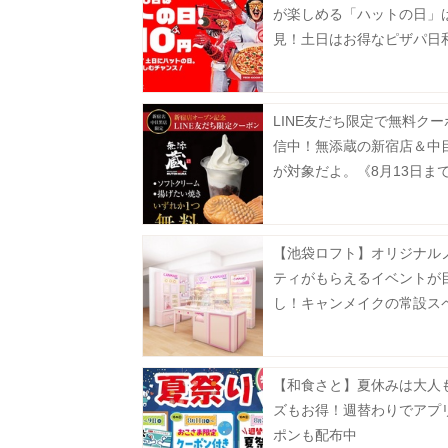
が楽しめる「ハットの日」
見！土日はお得なピザパ日
月10日まで》
LINE友だち限定で無料ク
信中！無添蔵の新宿店＆中
が対象だよ。《8月13日ま
【池袋ロフト】オリジナル
ティがもらえるイベントが
し！キャンメイクの常設ス
が8月5日にオープン。
【和食さと】夏休みは大人
ズもお得！週替わりでアプ
ポンも配布中