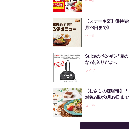
セール
【ステーキ宮】優待券
月23日まで》
セール
Suicaのペンギン"夏
な7点入りだよ~。
ライフ
【むさしの森珈琲】「
対象7品が8月19日ま
セール