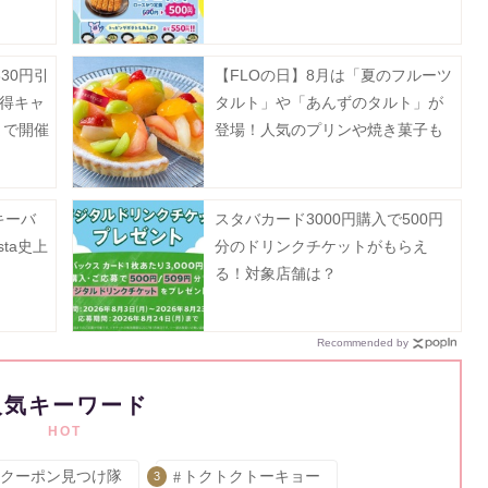
30円引
【FLOの日】8月は「夏のフルーツ
夏得キャ
タルト」や「あんずのタルト」が
まで開催
登場！人気のプリンや焼き菓子も
お得に。
キーバ
スタバカード3000円購入で500円
sta史上
分のドリンクチケットがもらえ
。
る！対象店舗は？
Recommended by
人気キーワード
HOT
クーポン見つけ隊
トクトクトーキョー
3