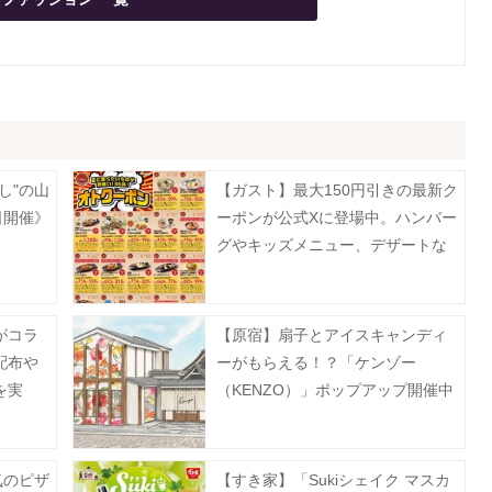
し"の山
【ガスト】最大150円引きの最新ク
日開催》
ーポンが公式Xに登場中。ハンバー
グやキッズメニュー、デザートな
どがお得に《8月19日まで》
がコラ
【原宿】扇子とアイスキャンディ
配布や
ーがもらえる！？「ケンゾー
を実
（KENZO）」ポップアップ開催中
《8月9日まで》
気のピザ
【すき家】「Sukiシェイク マスカ