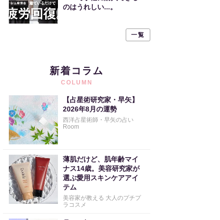
のはうれしい...。
一覧
新着コラム
COLUMN
【占星術研究家・早矢】
2026年8月の運勢
西洋占星術師・早矢の占い
Room
薄肌だけど、肌年齢マイ
ナス14歳。美容研究家が
選ぶ愛用スキンケアアイ
テム
美容家が教える 大人のプチプ
ラコスメ