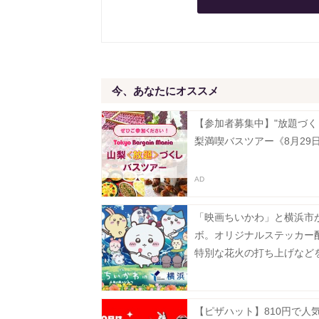
今、あなたにオススメ
【参加者募集中】"放題づく
梨満喫バスツアー《8月29
「映画ちいかわ」と横浜市
ボ。オリジナルステッカー
特別な花火の打ち上げなど
施。《7月24日から》
【ピザハット】810円で人