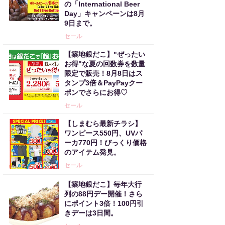
の「International Beer
Day」キャンペーンは8月
9日まで。
セール
【築地銀だこ】"ぜったい
お得"な夏の回数券を数量
限定で販売！8月8日はス
タンプ3倍＆PayPayクー
ポンでさらにお得♡
セール
【しまむら最新チラシ】
ワンピース550円、UVパ
ーカ770円！びっくり価格
のアイテム発見。
セール
【築地銀だこ】毎年大行
列の88円デー開催！さら
にポイント3倍！100円引
きデーは3日間。