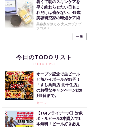
暑くて朝のスキンケアを
早く終わらせたい日もこ
れだけは省かない。49歳
美容研究家の時短ケア術
美容家が教える 大人のプチプ
ラコスメ
一覧
今日のTODOリスト
TODO LIST
オープン記念で生ビール
と角ハイボールが99円！
「すし鳥商店 北千住店」
のお得なキャンペーンは8
月9日まで。
セール
【TGIフライデーズ】対象
ボトルビール2本購入で1
本無料！ビール好き必見