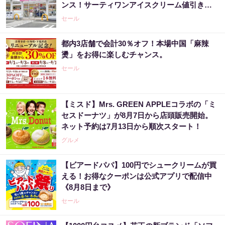
ンス！サーティワンアイスクリーム値引きな
どお得企画も目白押し。
セール
都内3店舗で会計30％オフ！本場中国「麻辣
燙」をお得に楽しむチャンス。
セール
【ミスド】Mrs. GREEN APPLEコラボの「ミ
セスドーナツ」が8月7日から店頭販売開始。
ネット予約は7月13日から順次スタート！
グルメ
【ビアードパパ】100円でシュークリームが買
える！お得なクーポンは公式アプリで配信中
《8月8日まで》
セール