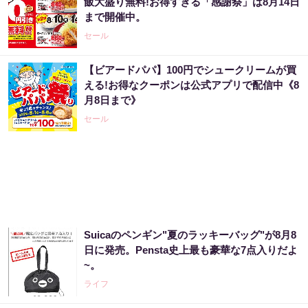
飯大盛り無料!お得すぎる「感謝祭」は8月14日
まで開催中。
PR（ハーブ健康本舗）
セール
【ビアードパパ】100円でシュークリームが買
「え、こんなセールやってたの？」80％OFF
える!お得なクーポンは公式アプリで配信中《8
以上が続々登場！Amazonの本気が...
月8日まで》
PR（Amazon）
セール
アマゾン1位の実績！380円で5日間お試し。
PR（ハーブ健康本舗）
Suicaのペンギン"夏のラッキーバッグ"が8月8
“宝くじは運じゃなかった”当たる人の“共通
日に発売。Pensta史上最も豪華な7点入りだよ
点”を知っただけ
~。
PR（合同会社デジタルファーム ）
ライフ