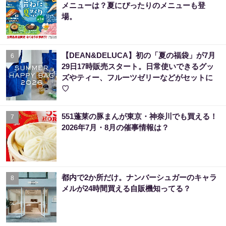
メニューは？夏にぴったりのメニューも登
場。
【DEAN&DELUCA】初の「夏の福袋」が7月
6
29日17時販売スタート。日常使いできるグッ
ズやティー、フルーツゼリーなどがセットに
♡
551蓬莱の豚まんが東京・神奈川でも買える！
7
2026年7月・8月の催事情報は？
都内で2か所だけ。ナンバーシュガーのキャラ
8
メルが24時間買える自販機知ってる？