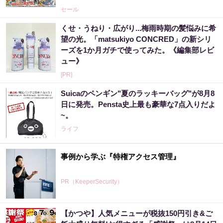
セール
くせ・うねり・広がり...梅雨時期の髪悩みに希
望の光。「matsukiyo CONCRED」の新シリ
ーズを1か月ガチで使ってみた。《編集部レビ
ュー》
[PR]
Suicaのペンギン"夏のラッキーバッグ"が8月8
日に発売。Pensta史上最も豪華な7点入りだよ
~。
ライフ
事例から学ぶ『特権アクセス管理』
PR（KeeperSecurity）
【かつや】人気メニューが税抜150円引き&ご
アマゾン1位の実績！380円で5日間お試し。