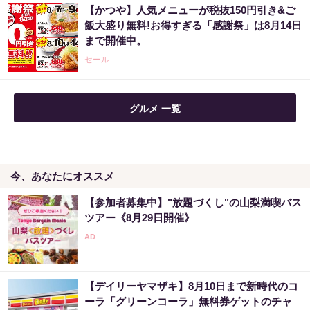
【かつや】人気メニューが税抜150円引き&ご
「え、こんなセールやってたの？」80％OFF
飯大盛り無料!お得すぎる「感謝祭」は8月14日
以上が続々登場！Amazonの本気が...
まで開催中。
PR（Amazon）
セール
グルメ 一覧
今、あなたにオススメ
【参加者募集中】"放題づくし"の山梨満喫バス
ツアー《8月29日開催》
【デイリーヤマザキ】8月10日まで新時代のコ
ーラ「グリーンコーラ」無料券ゲットのチャ