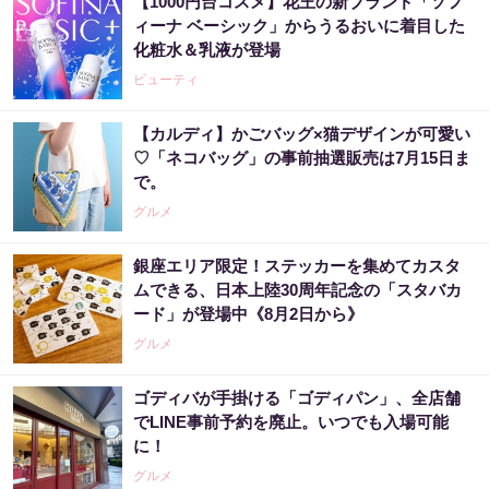
【1000円台コスメ】花王の新ブランド「ソフ
ィーナ ベーシック」からうるおいに着目した
化粧水＆乳液が登場
ビューティ
【カルディ】かごバッグ×猫デザインが可愛い
♡「ネコバッグ」の事前抽選販売は7月15日ま
で。
グルメ
銀座エリア限定！ステッカーを集めてカスタ
ムできる、日本上陸30周年記念の「スタバカ
ード」が登場中《8月2日から》
グルメ
ゴディバが手掛ける「ゴディパン」、全店舗
でLINE事前予約を廃止。いつでも入場可能
に！
グルメ