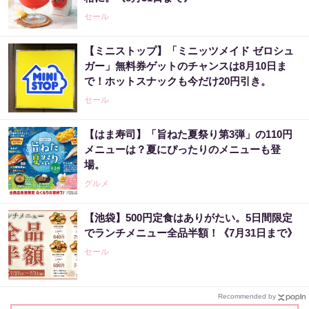
セール
【ミニストップ】「ミニッツメイド ゼロシュ
ガー」無料券ゲットのチャンスは8月10日ま
で！ホットスナックも今だけ20円引き。
セール
【はま寿司】「旨ねた夏祭り第3弾」の110円
メニューは？夏にぴったりのメニューも登
場。
グルメ
【池袋】500円定食はありがたい。5日間限定
でランチメニュー全品半額！《7月31日まで》
セール
Recommended by