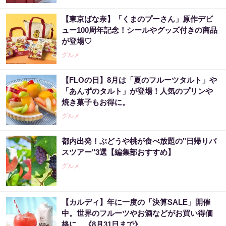
【東京ばな奈】「くまのプーさん」原作デビ
ュー100周年記念！シールやグッズ付きの商品
が登場♡
グルメ
【FLOの日】8月は「夏のフルーツタルト」や
「あんずのタルト」が登場！人気のプリンや
焼き菓子もお得に。
グルメ
都内出発！ぶどうや桃が食べ放題の"日帰りバ
スツアー"3選【編集部おすすめ】
グルメ
【カルディ】年に一度の「決算SALE」開催
中。世界のフルーツやお酒などがお買い得価
格に。《8月31日まで》