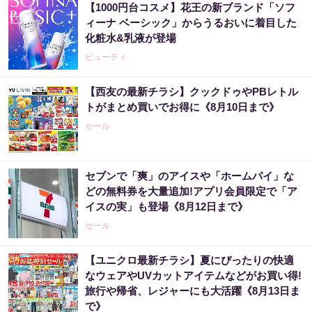
【1000円台コスメ】花王の新ブランド「ソフ
ィーナ ベーシック」からうるおいに着目した
化粧水&乳液が登場
ビューティ
【西友の最新チラシ】クックドゥやPBレトル
トがまとめ買いでお得に《8月10日まで》
セール
セブンで「爽」のアイスや「ホームパイ」な
どの無料券を大量追加!アプリ会員限定で「ア
イスの実」も登場《8月12日まで》
セール
【ユニクロ最新チラシ】夏にぴったりの快適
なウェアやUVカットアイテムなどがお買い得!
旅行や帰省、レジャーにも大活躍《8月13日ま
で》