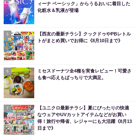
ィーナ ベーシック」からうるおいに着目した
化粧水＆乳液が登場
【西友の最新チラシ】クックドゥやPBレトル
5
トがまとめ買いでお得に《8月10日まで》
ミセスドーナツ全4種を実食レビュー！可愛さ
6
も食べ応えもばっちりで大満足。
【ユニクロ最新チラシ】夏にぴったりの快適
7
なウェアやUVカットアイテムなどがお買い
得！旅行や帰省、レジャーにも大活躍《8月13
日まで》