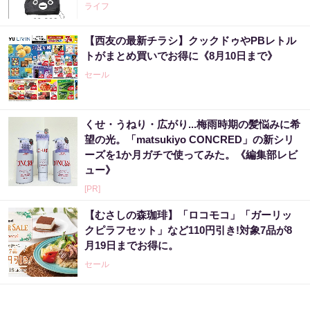
ライフ
【西友の最新チラシ】クックドゥやPBレトル
トがまとめ買いでお得に《8月10日まで》
セール
くせ・うねり・広がり...梅雨時期の髪悩みに希
望の光。「matsukiyo CONCRED」の新シリ
ーズを1か月ガチで使ってみた。《編集部レビ
ュー》
[PR]
【むさしの森珈琲】「ロコモコ」「ガーリッ
クピラフセット」など110円引き!対象7品が8
月19日までお得に。
セール