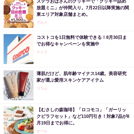
ステラおばさんのクッキーで「クッキー詰め
放題ミニ」が仲間入り。7月22日以降実施の関
東エリア対象店舗まとめ。
グルメ
コストコを1日無料で体験できる！8月30日ま
でお得なキャンペーンを実施中
ライフ
薄肌だけど、肌年齢マイナス14歳。美容研究
家が選ぶ愛用スキンケアアイテム
コラム
【むさしの森珈琲】「ロコモコ」「ガーリッ
クピラフセット」など110円引き！対象7品が8
月19日までお得に。
セール