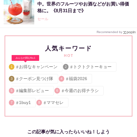
中。世界のフルーツやお酒などがお買い得価
格に。《8月31日まで》
セール
Recommended by
人気キーワード
HOT
みんなの関心No.1
お得なキャンペーン
トクトクトーキョー
1
2
クーポン見つけ隊
福袋2026
3
4
編集部レビュー
今週のお得チラシ
5
6
1buy1
ママセレ
7
8
この記事が気に入ったらいいね！しよう