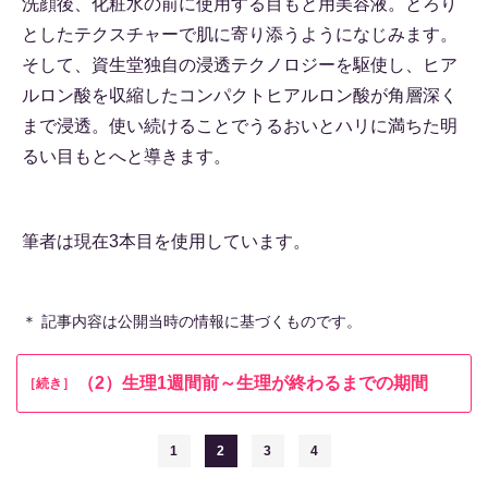
洗顔後、化粧水の前に使用する目もと用美容液。とろり
としたテクスチャーで肌に寄り添うようになじみます。
そして、資生堂独自の浸透テクノロジーを駆使し、ヒア
ルロン酸を収縮したコンパクトヒアルロン酸が角層深く
まで浸透。使い続けることでうるおいとハリに満ちた明
るい目もとへと導きます。
筆者は現在3本目を使用しています。
＊ 記事内容は公開当時の情報に基づくものです。
（2）生理1週間前～生理が終わるまでの期間
［続き］
1
2
3
4