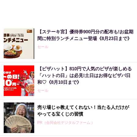
【ステーキ宮】優待券900円分の配布も!お盆期
間に特別ランチメニュー登場《8月23日まで》
セール
【ピザハット】810円で人気のピザが楽しめる
「ハットの日」は必見!土日はお得なピザパ日
和♡《8月10日まで》
セール
売り場じゃ教えてくれない！当たる人だけが
やってる宝くじの習慣
PR（合同会社デジタルファーム ）