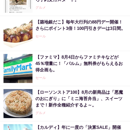
グルメ
【築地銀だこ】毎年大行列の88円デー開催！
さらにポイント3倍！100円引きデーは3日間。
セール
【ファミマ】8月4日からファミチキなどが
45％増量に！「パルム」無料券がもらえるお
得企画も。
セール
【ローソンストア100】8月の新商品は「悪魔
のおにぎり」に「ミニ海苔弁当」、スイーツ
まで！新作全種紹介するよ～。
グルメ
【カルディ】年に一度の「決算SALE」開催