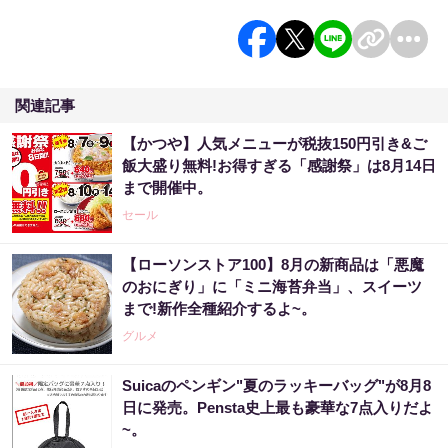
関連記事
【かつや】人気メニューが税抜150円引き&ご
飯大盛り無料!お得すぎる「感謝祭」は8月14日
まで開催中。
セール
【ローソンストア100】8月の新商品は「悪魔
のおにぎり」に「ミニ海苔弁当」、スイーツ
まで!新作全種紹介するよ~。
グルメ
Suicaのペンギン"夏のラッキーバッグ"が8月8
日に発売。Pensta史上最も豪華な7点入りだよ
~。