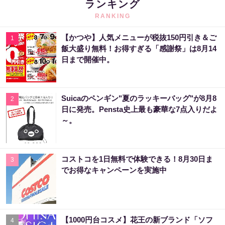
ランキング
RANKING
【かつや】人気メニューが税抜150円引き＆ご
1
飯大盛り無料！お得すぎる「感謝祭」は8月14
日まで開催中。
Suicaのペンギン"夏のラッキーバッグ"が8月8
2
日に発売。Pensta史上最も豪華な7点入りだよ
～。
コストコを1日無料で体験できる！8月30日ま
3
でお得なキャンペーンを実施中
【1000円台コスメ】花王の新ブランド「ソフ
4