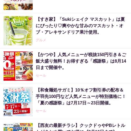
【すき家】「Sukiシェイク マスカット」は夏
にぴったり♡爽やかな甘みのマスカット・オ
ブ・アレキサンドリア果汁使用。
グルメ
【かつや】人気メニューが税抜150円引き＆ご
飯大盛り無料！お得すぎる「感謝祭」は8月14
日まで開催中。
セール
【和食麺処サガミ】10％オフ割引券の配布＆
手羽先100円など人気メニューが特別価格に！
「夏の感謝祭」は7月17日～23日開催。
セール
【西友の最新チラシ】クックドゥやPBレトル