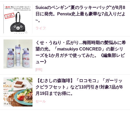
Suicaのペンギン"夏のラッキーバッグ"が8月8
日に発売。Pensta史上最も豪華な7点入りだよ
~。
ライフ
くせ・うねり・広がり...梅雨時期の髪悩みに希
望の光。「matsukiyo CONCRED」の新シリ
ーズを1か月ガチで使ってみた。《編集部レビ
ュー》
[PR]
【むさしの森珈琲】「ロコモコ」「ガーリッ
クピラフセット」など110円引き!対象7品が8
月19日までお得に。
セール