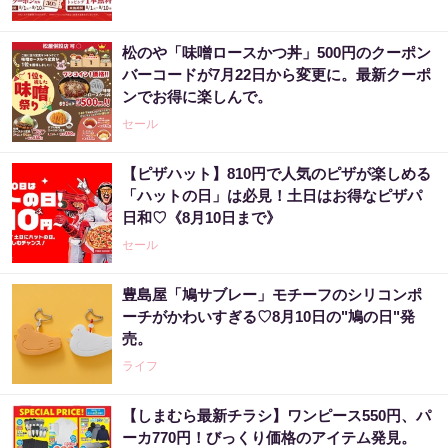
松のや「味噌ロースかつ丼」500円のクーポン
バーコードが7月22日から変更に。最新クーポ
ンでお得に楽しんで。
セール
【ピザハット】810円で人気のピザが楽しめる
「ハットの日」は必見！土日はお得なピザパ
日和♡《8月10日まで》
セール
豊島屋「鳩サブレー」モチーフのシリコンポ
ーチがかわいすぎる♡8月10日の"鳩の日"発
売。
ライフ
【しまむら最新チラシ】ワンピース550円、パ
ーカ770円！びっくり価格のアイテム発見。