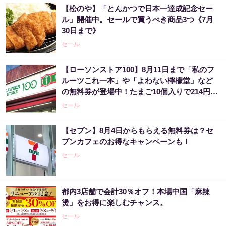
【松のや】「とんかつで日本一達成記念セー
ル」開催中。セールで買うべき商品3つ《7月
30日まで》
セール
【ローソンストア100】8月11日まで「私のフ
ルーツこれ一本」や「よわない檸檬堂」など
の無料券が登場中！たまご10個入りで214円な
どのお得企画も見逃せない。
セール
【セブン】8月4日からもらえる無料券は？セ
ブンカフェのお得なキャンペーンも！
セール
都内3店舗で会計30％オフ！本場中国「麻辣
燙」をお得に楽しむチャンス。
セール