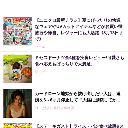
【ユニクロ最新チラシ】夏にぴったりの快適
なウェアやUVカットアイテムなどがお買い得!
旅行や帰省、レジャーにも大活躍《8月13日ま
で》
セール
ミセスドーナツ全4種を実食レビュー!可愛さも
食べ応えもばっちりで大満足。
グルメ
カードローン地獄から抜け出したい人は、返
済を3～6ヶ月停止して『大幅に減額してか...
PR（渋谷法務総合事務所）
【ステーキガスト】ライス・パン食べ放題&ス