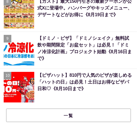
【ガスト】最大150円引きの最新クーポンが公
8
式Xに登場中。ハンバーグやキッズメニュー、
デザートなどがお得に《8月19日まで》
【ドミノ・ピザ】「ドミノシェイク」無料試
9
飲や期間限定「お盆セット」は必見！「ドミ
ノ冷涼化計画」プロジェクト始動《8月16日ま
で》
【ピザハット】810円で人気のピザが楽しめる
10
「ハットの日」は必見！土日はお得なピザパ
日和♡《8月10日まで》
一覧