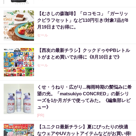
【むさしの森珈琲】「ロコモコ」「ガーリッ
クピラフセット」など110円引き!対象7品が8
月19日までお得に。
セール
【西友の最新チラシ】クックドゥやPBレトル
トがまとめ買いでお得に《8月10日まで》
セール
くせ・うねり・広がり...梅雨時期の髪悩みに希
望の光。「matsukiyo CONCRED」の新シリ
ーズを1か月ガチで使ってみた。《編集部レビ
ュー》
[PR]
【ユニクロ最新チラシ】夏にぴったりの快適
なウェアやUVカットアイテムなどがお買い得!