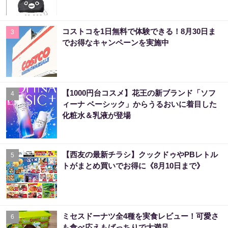
コストコを1日無料で体験できる！8月30日ま
3
でお得なキャンペーンを実施中
【1000円台コスメ】花王の新ブランド「ソフ
4
ィーナ ベーシック」からうるおいに着目した
化粧水＆乳液が登場
【西友の最新チラシ】クックドゥやPBレトル
5
トがまとめ買いでお得に《8月10日まで》
ミセスドーナツ全4種を実食レビュー！可愛さ
6
も食べ応えもばっちりで大満足。