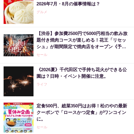
2026年7月・8月の催事情報は？
グルメ
【渋谷】参加費2500円で5000円相当の飲み放
題付き焼肉コースが楽しめる！花王「リセッ
シュ」が期間限定で焼肉店をオープン《予約
受付中》
セール
《2026夏》千代田区で手持ち花火ができる公
園は？日時・イベント開催に注意。
ライフ
定食500円、総菜350円はお得！松のやの最新
クーポンで「ロースかつ定食」がワンコイン
に。
セール