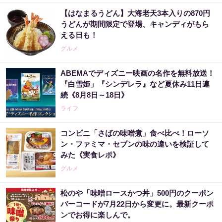
【はなまるうどん】大海老天3本入りの870円
うどんが期間限定で登場、キャンディがもら
える日も！
グルメ
ABEMAでディズニー映画の名作を無料放送！
『白雪姫」『シンデレラ』など夏休み11日連
続《8月8日～18日》
ライフ
コンビニ「さばの味噌煮」食べ比べ！ローソ
ン・ファミマ・セブンの味の違いを検証して
みた《実食レポ》
グルメ
松のや「味噌ロースかつ丼」500円のクーポン
バーコードが7月22日から変更に。最新クーポ
ンでお得に楽しんで。