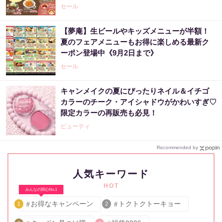
セール
【夢庵】生ビールやキッズメニューが半額！
夏のフェアメニューもお得に楽しめる最新ク
ーポン登場中《9月2日まで》
セール
キャンメイクの夏にぴったりネイル＆イチゴ
カラーのチーク・アイシャドウがかわいすぎ♡
限定カラーの再販売も必見！
ビューティ
Recommended by
人気キーワード
HOT
みんなの関心No.1
お得なキャンペーン
トクトクトーキョー
1
2