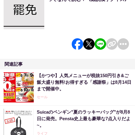
関連記事
【かつや】人気メニューが税抜150円引き&ご
飯大盛り無料!お得すぎる「感謝祭」は8月14日
まで開催中。
セール
Suicaのペンギン"夏のラッキーバッグ"が8月8
日に発売。Pensta史上最も豪華な7点入りだよ
~。
ライフ