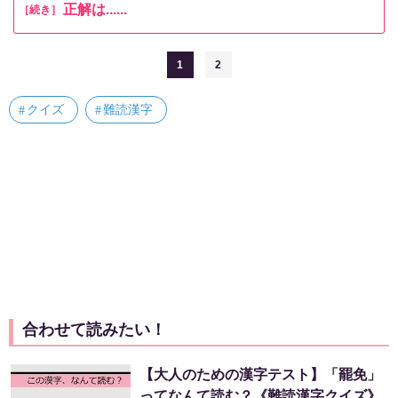
正解は......
［続き］
1
2
クイズ
難読漢字
合わせて読みたい！
【大人のための漢字テスト】「罷免」
ってなんて読む？《難読漢字クイズ》