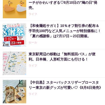
ーチがかわいすぎる♡8月10日の"鳩の日"発
売。
ライフ
【和食麺処サガミ】10％オフ割引券の配布＆
手羽先100円など人気メニューが特別価格に！
「夏の感謝祭」は7月17日～23日開催。
セール
東京駅周辺の移動は「無料巡回バス」が便
利。日本橋、人形町方面にも行ける！
ライフ
【中目黒】スターバックスリザーブロースタ
リー東京の新グッズが可愛い♡《8月6日発売》
ライフ