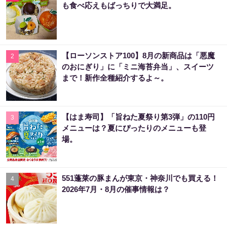
も食べ応えもばっちりで大満足。
【ローソンストア100】8月の新商品は「悪魔
2
のおにぎり」に「ミニ海苔弁当」、スイーツ
まで！新作全種紹介するよ～。
【はま寿司】「旨ねた夏祭り第3弾」の110円
3
メニューは？夏にぴったりのメニューも登
場。
551蓬莱の豚まんが東京・神奈川でも買える！
4
2026年7月・8月の催事情報は？