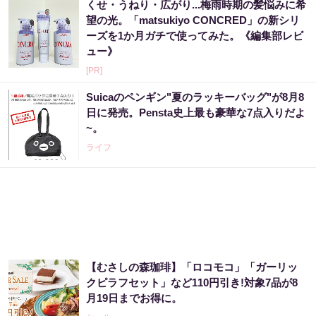
くせ・うねり・広がり...梅雨時期の髪悩みに希
望の光。「matsukiyo CONCRED」の新シリ
ーズを1か月ガチで使ってみた。《編集部レビ
ュー》
[PR]
Suicaのペンギン"夏のラッキーバッグ"が8月8
日に発売。Pensta史上最も豪華な7点入りだよ
~。
ライフ
【むさしの森珈琲】「ロコモコ」「ガーリッ
クピラフセット」など110円引き!対象7品が8
月19日までお得に。