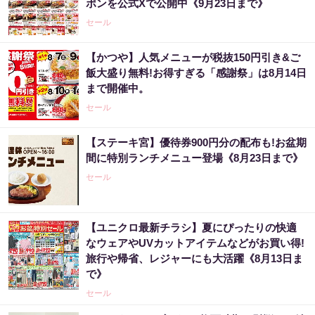
ポンを公式Xで公開中《9月23日まで》
セール
【かつや】人気メニューが税抜150円引き&ご
飯大盛り無料!お得すぎる「感謝祭」は8月14日
まで開催中。
セール
【ステーキ宮】優待券900円分の配布も!お盆期
間に特別ランチメニュー登場《8月23日まで》
セール
【ユニクロ最新チラシ】夏にぴったりの快適
なウェアやUVカットアイテムなどがお買い得!
旅行や帰省、レジャーにも大活躍《8月13日ま
で》
セール