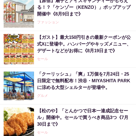
【原宿】扇子とアイスキャンディーがもらえ
る！？「ケンゾー（KENZO）」ポップアップ
開催中《8月9日まで》
ファッション
【ガスト】最大150円引きの最新クーポンが公
式Xに登場中。ハンバーグやキッズメニュー、
デザートなどがお得に《8月19日まで》
セール
「クーリッシュ」「爽」1万個を7月24日・25
日限定で無料配布！渋谷・MIYASHITA PARK
に涼める大型シェルターが登場中。
グルメ
【松のや】「とんかつで日本一達成記念セー
ル」開催中。セールで買うべき商品3つ《7月
30日まで》
セール