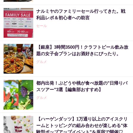
ナルミヤのファミリーセール行ってきた。戦
利品レポ＆初心者への助言
セール
【銀座】3時間3500円！クラフトビール飲み放
題の女子会プランはお酒好きにぴったり。
グルメ
都内出発！ぶどうや桃が食べ放題の"日帰りバ
スツアー"3選【編集部おすすめ】
グルメ
【ハーゲンダッツ】1万通り以上のアイスクリ
ームとトッピングの組み合わせが楽しめる"体
験型ポップアップイベント"を原宿で開催♡