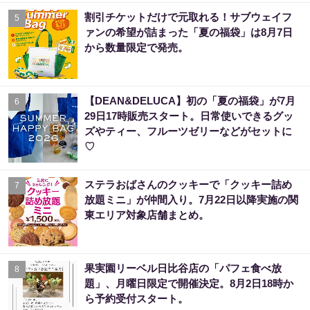
割引チケットだけで元取れる！サブウェイフ
5
ァンの希望が詰まった「夏の福袋」は8月7日
から数量限定で発売。
【DEAN&DELUCA】初の「夏の福袋」が7月
6
29日17時販売スタート。日常使いできるグッ
ズやティー、フルーツゼリーなどがセットに
♡
ステラおばさんのクッキーで「クッキー詰め
7
放題ミニ」が仲間入り。7月22日以降実施の関
東エリア対象店舗まとめ。
果実園リーベル日比谷店の「パフェ食べ放
8
題」、月曜日限定で開催決定。8月2日18時か
ら予約受付スタート。