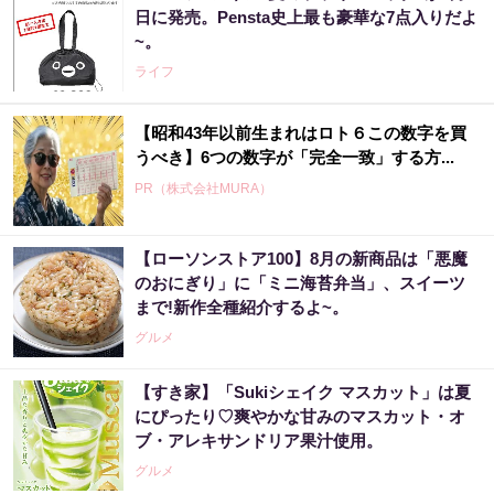
日に発売。Pensta史上最も豪華な7点入りだよ
~。
ライフ
【昭和43年以前生まれはロト６この数字を買
うべき】6つの数字が「完全一致」する方...
PR（株式会社MURA）
【ローソンストア100】8月の新商品は「悪魔
のおにぎり」に「ミニ海苔弁当」、スイーツ
まで!新作全種紹介するよ~。
グルメ
【すき家】「Sukiシェイク マスカット」は夏
にぴったり♡爽やかな甘みのマスカット・オ
ブ・アレキサンドリア果汁使用。
グルメ