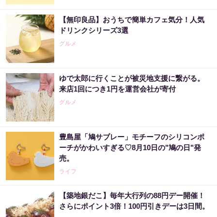
【無印良品】おうちで簡単カフェ気分！人気
ドリンクシリーズ3選
グルメ
ゆで太郎に行くことが被災地支援に繋がる。
来店1回につき1円を運営会社が寄付
グルメ
豊島屋「鳩サブレー」モチーフのシリコンポ
ーチがかわいすぎる♡8月10日の"鳩の日"発
売。
ライフ
【築地銀だこ】毎年大行列の88円デー開催！
さらにポイント3倍！100円引きデーは3日間。