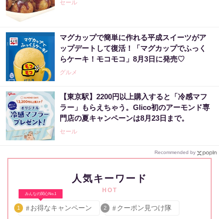
セール
マグカップで簡単に作れる平成スイーツがア
ップデートして復活！「マグカップでふっく
らケーキ！モコモコ」8月3日に発売♡
グルメ
【東京駅】2200円以上購入すると「冷感マフ
ラー」もらえちゃう。Glico初のアーモンド専
門店の夏キャンペーンは8月23日まで。
セール
Recommended by
人気キーワード
HOT
みんなの関心No.1
お得なキャンペーン
クーポン見つけ隊
1
2