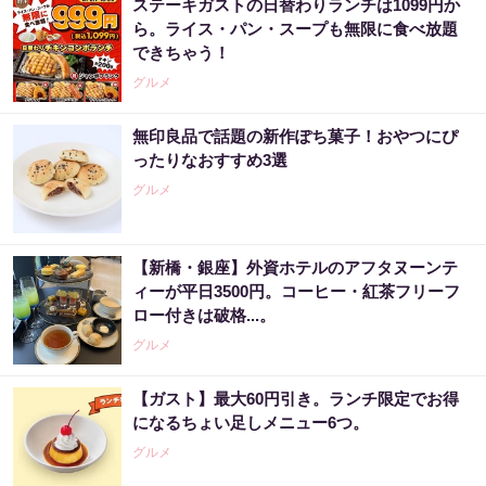
ステーキガストの日替わりランチは1099円か
ら。ライス・パン・スープも無限に食べ放題
できちゃう！
グルメ
無印良品で話題の新作ぽち菓子！おやつにぴ
ったりなおすすめ3選
グルメ
【新橋・銀座】外資ホテルのアフタヌーンテ
ィーが平日3500円。コーヒー・紅茶フリーフ
ロー付きは破格...。
グルメ
【ガスト】最大60円引き。ランチ限定でお得
になるちょい足しメニュー6つ。
グルメ