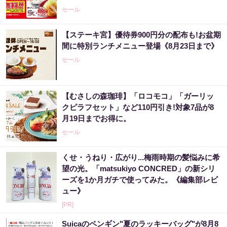
セール
【ステーキ宮】優待券900円分の配布も!お盆期
間に特別ランチメニュー登場《8月23日まで》
セール
【むさしの森珈琲】「ロコモコ」「ガーリッ
クピラフセット」など110円引き!対象7品が8
月19日までお得に。
セール
くせ・うねり・広がり...梅雨時期の髪悩みに希
望の光。「matsukiyo CONCRED」の新シリ
ーズを1か月ガチで使ってみた。《編集部レビ
ュー》
[PR]
Suicaのペンギン"夏のラッキーバッグ"が8月8