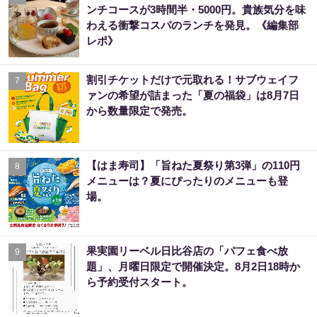
ンチコースが3時間半・5000円。貴族気分を味
わえる衝撃コスパのランチを発見。《編集部
レポ》
割引チケットだけで元取れる！サブウェイフ
7
ァンの希望が詰まった「夏の福袋」は8月7日
から数量限定で発売。
【はま寿司】「旨ねた夏祭り第3弾」の110円
8
メニューは？夏にぴったりのメニューも登
場。
果実園リーベル日比谷店の「パフェ食べ放
9
題」、月曜日限定で開催決定。8月2日18時か
ら予約受付スタート。