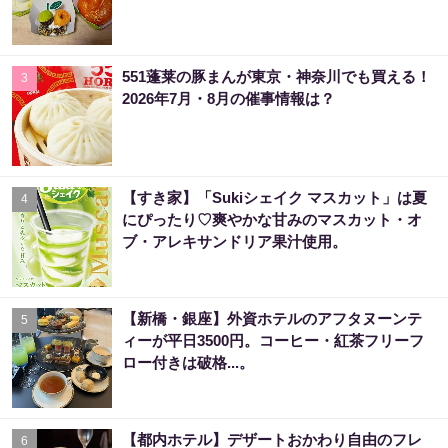
551蓬莱の豚まんが東京・神奈川でも買える！
3
2026年7月・8月の催事情報は？
【すき家】「Sukiシェイク マスカット」は夏
4
にぴったり♡爽やかな甘みのマスカット・オ
ブ・アレキサンドリア果汁使用。
【新橋・銀座】外資ホテルのアフタヌーンテ
5
ィーが平日3500円。コーヒー・紅茶フリーフ
ロー付きは破格...。
【都内ホテル】デザートおかわり自由のフレ
6