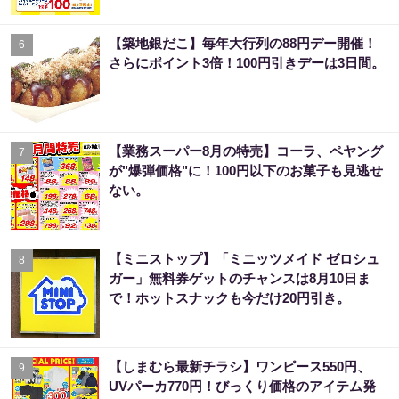
【築地銀だこ】毎年大行列の88円デー開催！
6
さらにポイント3倍！100円引きデーは3日間。
【業務スーパー8月の特売】コーラ、ペヤング
7
が"爆弾価格"に！100円以下のお菓子も見逃せ
ない。
【ミニストップ】「ミニッツメイド ゼロシュ
8
ガー」無料券ゲットのチャンスは8月10日ま
で！ホットスナックも今だけ20円引き。
【しまむら最新チラシ】ワンピース550円、
9
UVパーカ770円！びっくり価格のアイテム発