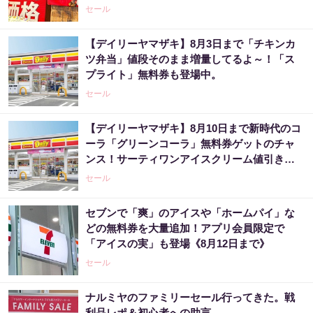
セール
【デイリーヤマザキ】8月3日まで「チキンカ
ツ弁当」値段そのまま増量してるよ～！「ス
プライト」無料券も登場中。
セール
【デイリーヤマザキ】8月10日まで新時代のコ
ーラ「グリーンコーラ」無料券ゲットのチャ
ンス！サーティワンアイスクリーム値引きな
どお得企画も目白押し。
セール
セブンで「爽」のアイスや「ホームパイ」な
どの無料券を大量追加！アプリ会員限定で
「アイスの実」も登場《8月12日まで》
セール
ナルミヤのファミリーセール行ってきた。戦
利品レポ＆初心者への助言