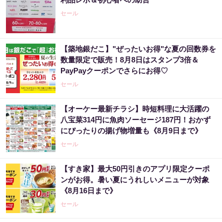
セール
【築地銀だこ】"ぜったいお得"な夏の回数券を
数量限定で販売！8月8日はスタンプ3倍＆
PayPayクーポンでさらにお得♡
セール
【オーケー最新チラシ】時短料理に大活躍の
八宝菜314円に魚肉ソーセージ187円！おかず
にぴったりの揚げ物増量も《8月9日まで》
セール
【すき家】最大50円引きのアプリ限定クーポ
ンがお得。暑い夏にうれしいメニューが対象
《8月16日まで》
セール