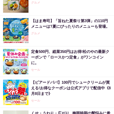
グルメ
【はま寿司】「旨ねた夏祭り第3弾」の110円
メニューは?夏にぴったりのメニューも登場。
グルメ
定食500円、総菜350円はお得!松のやの最新ク
ーポンで「ロースかつ定食」がワンコイン
に。
セール
【ビアードパパ】100円でシュークリームが買
える!お得なクーポンは公式アプリで配信中《8
月8日まで》
セール
くせ・うねり・広がり...梅雨時期の髪悩みに希