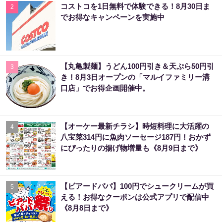
コストコを1日無料で体験できる！8月30日ま
2
でお得なキャンペーンを実施中
【丸亀製麺】うどん100円引き＆天ぷら50円引
3
き！8月3日オープンの「マルイファミリー溝
口店」でお得企画開催中。
【オーケー最新チラシ】時短料理に大活躍の
4
八宝菜314円に魚肉ソーセージ187円！おかず
にぴったりの揚げ物増量も《8月9日まで》
【ビアードパパ】100円でシュークリームが買
5
える！お得なクーポンは公式アプリで配信中
《8月8日まで》