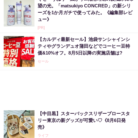
望の光。「matsukiyo CONCRED」の新シリ
ーズを1か月ガチで使ってみた。《編集部レビ
ュー》
[PR]
【カルディ最新セール】池袋サンシャインシ
ティやグランデュオ蒲田などでコーヒー豆特
価&10%オフ。8月5日以降の実施店舗は?
セール
【中目黒】スターバックスリザーブロースタ
リー東京の新グッズが可愛い♡《8月6日発
売》
ライフ