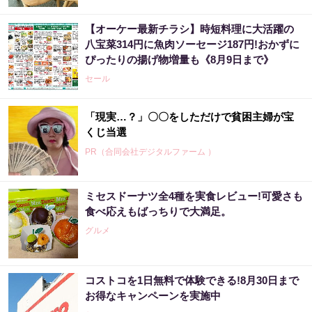
【オーケー最新チラシ】時短料理に大活躍の
八宝菜314円に魚肉ソーセージ187円!おかずに
ぴったりの揚げ物増量も《8月9日まで》
セール
「現実…？」〇〇をしただけで貧困主婦が宝
くじ当選
PR（合同会社デジタルファーム ）
ミセスドーナツ全4種を実食レビュー!可愛さも
食べ応えもばっちりで大満足。
グルメ
コストコを1日無料で体験できる!8月30日まで
お得なキャンペーンを実施中