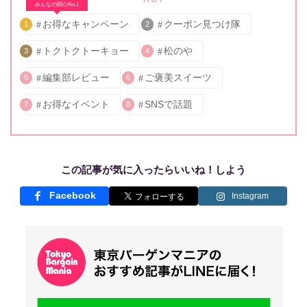
みんなの関心No.1
お得なキャンペーン
クーポン見つけ隊
1
2
トクトクトーキョー
松のや
3
4
編集部レビュー
ご褒美スイーツ
5
6
お得なイベント
SNSで話題
7
8
この記事が気に入ったらいいね！しよう
Facebook
Instagram