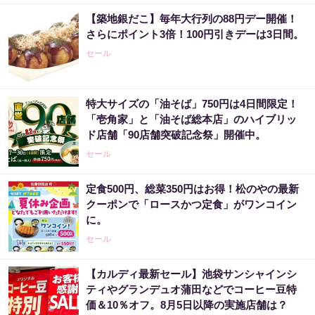
【築地銀だこ】毎年大行列の88円デー開催！
さらにポイント3倍！100円引きデーは3日間。
セール
特大サイズの「油そば」750円は4日間限定！
「壱角家」と「油そば総本店」のハイブリッ
ド店舗「90店舗突破記念祭」開催中。
セール
定食500円、総菜350円はお得！松のやの最新
クーポンで「ロースかつ定食」がワンコイン
に。
セール
【カルディ最新セール】池袋サンシャインシ
ティやグランデュオ蒲田などでコーヒー豆特
価＆10％オフ。8月5日以降の実施店舗は？