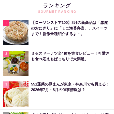
ランキング
GOURMET RANKING
【ローソンストア100】8月の新商品は「悪魔
1
のおにぎり」に「ミニ海苔弁当」、スイーツ
まで！新作全種紹介するよ～。
ミセスドーナツ全4種を実食レビュー！可愛さ
2
も食べ応えもばっちりで大満足。
551蓬莱の豚まんが東京・神奈川でも買える！
3
2026年7月・8月の催事情報は？