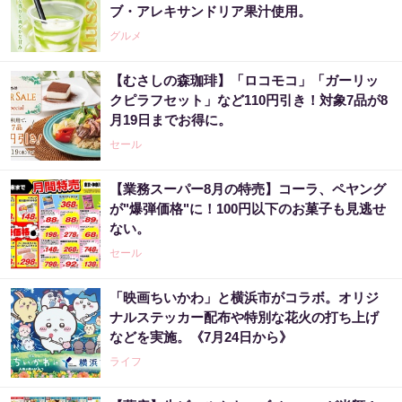
ブ・アレキサンドリア果汁使用。
グルメ
【むさしの森珈琲】「ロコモコ」「ガーリッ
クピラフセット」など110円引き！対象7品が8
月19日までお得に。
セール
【業務スーパー8月の特売】コーラ、ペヤング
が"爆弾価格"に！100円以下のお菓子も見逃せ
ない。
セール
「映画ちいかわ」と横浜市がコラボ。オリジ
ナルステッカー配布や特別な花火の打ち上げ
などを実施。《7月24日から》
ライフ