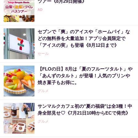
ツアー《8月29日開催》
セブンで「爽」のアイスや「ホームパイ」な
どの無料券を大量追加！アプリ会員限定で
「アイスの実」も登場《8月12日まで》
セール
【FLOの日】8月は「夏のフルーツタルト」や
「あんずのタルト」が登場！人気のプリンや
焼き菓子もお得に。
グルメ
サンマルクカフェ初の"夏の福袋"は全3種！中
身全部見せ♡《7月21日10時からECで発売》
グルメ