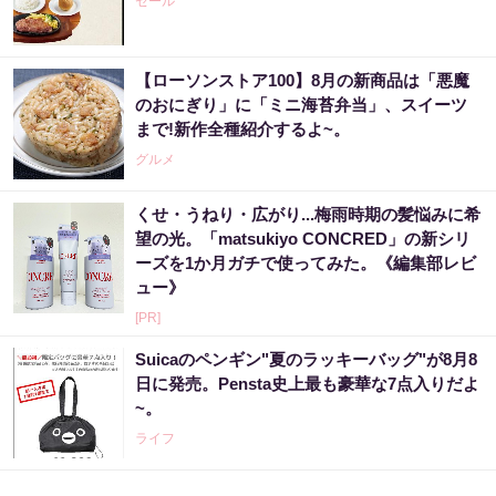
セール
【ローソンストア100】8月の新商品は「悪魔
のおにぎり」に「ミニ海苔弁当」、スイーツ
まで!新作全種紹介するよ~。
グルメ
くせ・うねり・広がり...梅雨時期の髪悩みに希
望の光。「matsukiyo CONCRED」の新シリ
ーズを1か月ガチで使ってみた。《編集部レビ
ュー》
[PR]
Suicaのペンギン"夏のラッキーバッグ"が8月8
日に発売。Pensta史上最も豪華な7点入りだよ
~。
ライフ