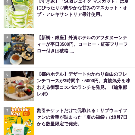
【すき家】「Sukiシェイク マスカット」は夏
4
にぴったり♡爽やかな甘みのマスカット・オ
ブ・アレキサンドリア果汁使用。
【新橋・銀座】外資ホテルのアフタヌーンテ
5
ィーが平日3500円。コーヒー・紅茶フリーフ
ロー付きは破格...。
【都内ホテル】デザートおかわり自由のフレ
6
ンチコースが3時間半・5000円。貴族気分を味
わえる衝撃コスパのランチを発見。《編集部
レポ》
割引チケットだけで元取れる！サブウェイフ
7
ァンの希望が詰まった「夏の福袋」は8月7日
から数量限定で発売。