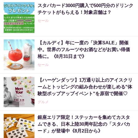
スタバカード3000円購入で500円分のドリンク
チケットがもらえる！対象店舗は？
セール
【カルディ】年に一度の「決算SALE」開催
中。世界のフルーツやお酒などがお買い得価
格に。《8月31日まで》
セール
【ハーゲンダッツ】1万通り以上のアイスクリ
ームとトッピングの組み合わせが楽しめる"体
験型ポップアップイベント"を原宿で開催♡
グルメ
銀座エリア限定！ステッカーを集めてカスタ
ムできる、日本上陸30周年記念の「スタバカ
ード」が登場中《8月2日から》