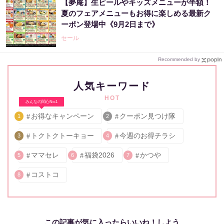
【夢庵】生ビールやキッズメニューが半額！
夏のフェアメニューもお得に楽しめる最新ク
ーポン登場中《9月2日まで》
セール
Recommended by
人気キーワード
HOT
みんなの関心No.1
お得なキャンペーン
クーポン見つけ隊
1
2
トクトクトーキョー
今週のお得チラシ
3
4
ママセレ
福袋2026
かつや
5
6
7
コストコ
8
この記事が気に入ったらいいね！しよう