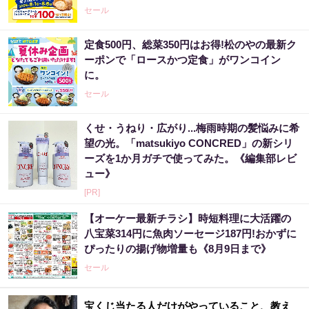
セール
定食500円、総菜350円はお得!松のやの最新ク
ーポンで「ロースかつ定食」がワンコイン
に。
セール
くせ・うねり・広がり...梅雨時期の髪悩みに希
望の光。「matsukiyo CONCRED」の新シリ
ーズを1か月ガチで使ってみた。《編集部レビ
ュー》
[PR]
【オーケー最新チラシ】時短料理に大活躍の
八宝菜314円に魚肉ソーセージ187円!おかずに
ぴったりの揚げ物増量も《8月9日まで》
セール
宝くじ当たる人だけがやっていること、教え