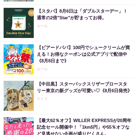
【スタバ】8月6日は「ダブルスターデー」！
通常の2倍"Star"が貯まってお得。
セール
【ビアードパパ】100円でシュークリームが買
える！お得なクーポンは公式アプリで配信中
《8月8日まで》
セール
【中目黒】スターバックスリザーブロースタ
リー東京の新グッズが可愛い♡《8月6日発売》
ライフ
【最大62％オフ】WILLER EXPRESSが20周年
記念セール開催中！「1km5円」や55％オフな
ど見逃せない企画が盛りだくさん。