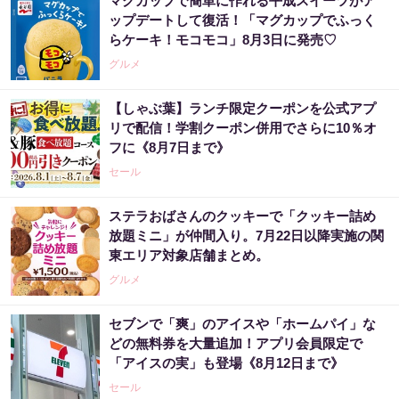
マグカップで簡単に作れる平成スイーツがア
ップデートして復活！「マグカップでふっく
らケーキ！モコモコ」8月3日に発売♡
グルメ
【しゃぶ葉】ランチ限定クーポンを公式アプ
リで配信！学割クーポン併用でさらに10％オ
フに《8月7日まで》
セール
ステラおばさんのクッキーで「クッキー詰め
放題ミニ」が仲間入り。7月22日以降実施の関
東エリア対象店舗まとめ。
グルメ
セブンで「爽」のアイスや「ホームパイ」な
どの無料券を大量追加！アプリ会員限定で
「アイスの実」も登場《8月12日まで》
セール