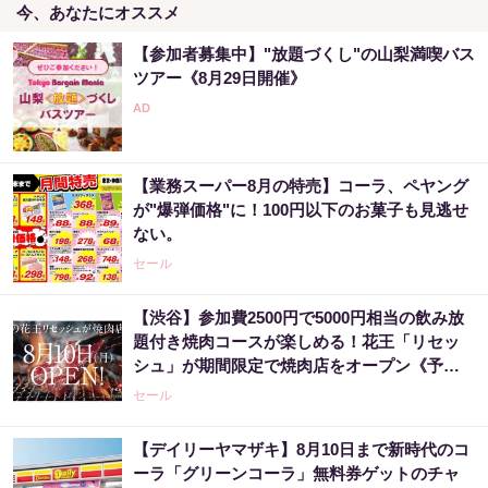
今、あなたにオススメ
【参加者募集中】"放題づくし"の山梨満喫バス
ツアー《8月29日開催》
【業務スーパー8月の特売】コーラ、ペヤング
が"爆弾価格"に！100円以下のお菓子も見逃せ
ない。
セール
【渋谷】参加費2500円で5000円相当の飲み放
題付き焼肉コースが楽しめる！花王「リセッ
シュ」が期間限定で焼肉店をオープン《予約
受付中》
セール
【デイリーヤマザキ】8月10日まで新時代のコ
ーラ「グリーンコーラ」無料券ゲットのチャ