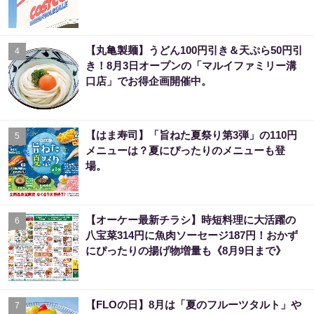
【丸亀製麺】うどん100円引き＆天ぷら50円引
4
き！8月3日オープンの「マルイファミリー溝
口店」でお得企画開催中。
【はま寿司】「旨ねた夏祭り第3弾」の110円
5
メニューは？夏にぴったりのメニューも登
場。
【オーケー最新チラシ】時短料理に大活躍の
6
八宝菜314円に魚肉ソーセージ187円！おかず
にぴったりの揚げ物増量も《8月9日まで》
【FLOの日】8月は「夏のフルーツタルト」や
7