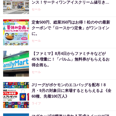
ンス！サーティワンアイスクリーム値引きな
どお得企画も目白押し。
セール
定食500円、総菜350円はお得！松のやの最新
クーポンで「ロースかつ定食」がワンコイン
に。
セール
【ファミマ】8月4日からファミチキなどが
45％増量に！「パルム」無料券がもらえるお
得企画も。
セール
Jリーグがポケモンのエコバッグを配布！8
月・9月の対象日に来場するともらえるよ《全
60種、先着100万人》
ライフ