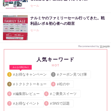
セール
ナルミヤのファミリーセール行ってきた。戦
利品レポ＆初心者への助言
セール
Recommended by
人気キーワード
HOT
みんなの関心No.1
お得なキャンペーン
クーポン見つけ隊
1
2
トクトクトーキョー
松のや
3
4
編集部レビュー
ご褒美スイーツ
5
6
お得なイベント
SNSで話題
7
8