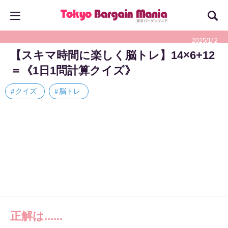
2025/1/ 2
【スキマ時間に楽しく脳トレ】14×6+12
＝《1日1問計算クイズ》
クイズ
脳トレ
正解は......