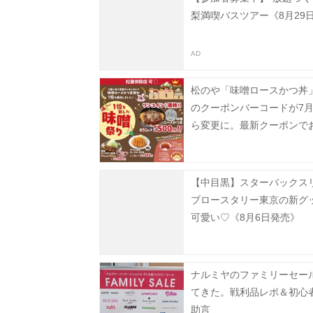
梨満喫バスツアー《8月29
松のや「味噌ロースかつ丼」
のクーポンバーコードが7月
ら変更に。最新クーポンで
楽しんで。
【中目黒】スターバックス
ブロースタリー東京の新グ
可愛い♡《8月6日発売》
ナルミヤのファミリーセー
てきた。戦利品レポ＆初心
助言