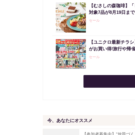
【むさしの森珈琲】「
対象7品が8月19日ま
セール
【ユニクロ最新チラシ
がお買い得!旅行や帰
セール
今、あなたにオススメ
【参加者募集中】"放題づく