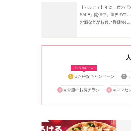
【カルディ】年に一度の「
SALE」開催中。世界のフ
お酒などがお買い得価格に
31日まで》
みんなの関心No.1
お得なキャンペーン
1
2
今週のお得チラシ
ママセ
4
5