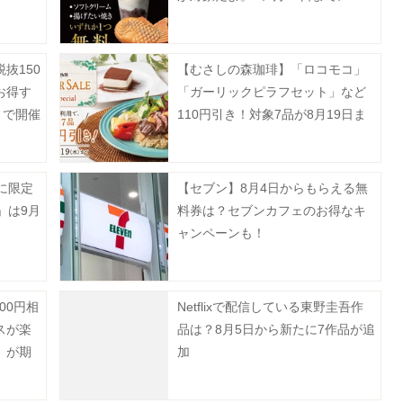
抜150
【むさしの森珈琲】「ロコモコ」
お得す
「ガーリックピラフセット」など
まで開催
110円引き！対象7品が8月19日ま
でお得に。
に限定
【セブン】8月4日からもらえる無
」は9月
料券は？セブンカフェのお得なキ
ャンペーンも！
00円相
Netflixで配信している東野圭吾作
スが楽
品は？8月5日から新たに7作品が追
」が期
加
《予約