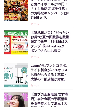
と角ハイボールが99円！
「すし鳥商店 北千住店」
のお得なキャンペーンは8
月9日まで。
セール
【築地銀だこ】"ぜったい
お得"な夏の回数券を数量
限定で販売！8月8日はス
タンプ3倍＆PayPayクー
ポンでさらにお得♡
セール
Luupがセブンとコラボ。
ライド料金が25％オフ＆
お茶がもらえる！東京・
大阪の一部店舗が対象。
セール
【ヨプの王豚塩焼 吉祥寺
店】会計金額の半額相当
を食事券として還元！大