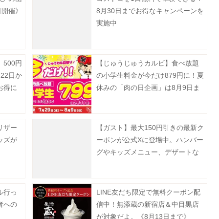
日開催》
8月30日までお得なキャンペーンを
実施中
500円
【じゅうじゅうカルビ】食べ放題
22日か
の小学生料金が今だけ879円に！夏
お得に
休みの「肉の日企画」は8月9日ま
で実施中。
リザー
【ガスト】最大150円引きの最新ク
ッズが
ーポンが公式Xに登場中。ハンバー
グやキッズメニュー、デザートな
どがお得に《8月19日まで》
ル行っ
LINE友だち限定で無料クーポン配
者への
信中！無添蔵の新宿店＆中目黒店
が対象だよ。《8月13日まで》