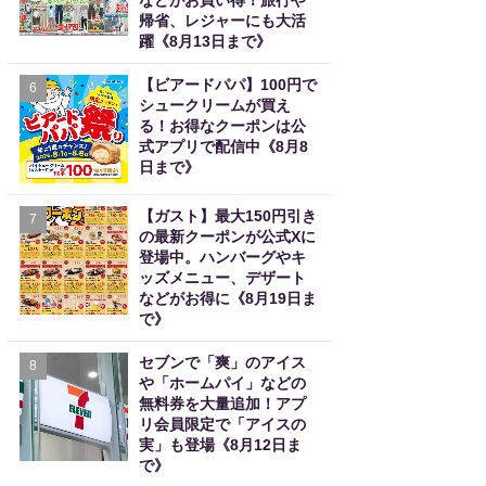
などがお買い得！旅行や
帰省、レジャーにも大活
躍《8月13日まで》
【ビアードパパ】100円で
6
シュークリームが買え
る！お得なクーポンは公
式アプリで配信中《8月8
日まで》
【ガスト】最大150円引き
7
の最新クーポンが公式Xに
登場中。ハンバーグやキ
ッズメニュー、デザート
などがお得に《8月19日ま
で》
セブンで「爽」のアイス
8
や「ホームパイ」などの
無料券を大量追加！アプ
リ会員限定で「アイスの
実」も登場《8月12日ま
で》