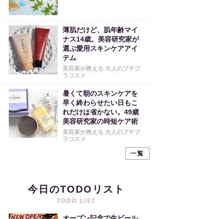
薄肌だけど、肌年齢マイ
ナス14歳。美容研究家が
選ぶ愛用スキンケアアイ
テム
美容家が教える 大人のプチプ
ラコスメ
暑くて朝のスキンケアを
早く終わらせたい日もこ
れだけは省かない。49歳
美容研究家の時短ケア術
美容家が教える 大人のプチプ
ラコスメ
一覧
今日のTODOリスト
TODO LIST
オープン記念で生ビール