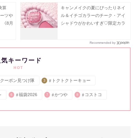
決算
キャンメイクの夏にぴったりネイ
ルーツや
ル＆イチゴカラーのチーク・アイ
。《8月
シャドウがかわいすぎ♡限定カラ
ーの再販売も必見！
Recommended by
人気キーワード
HOT
クーポン見つけ隊
トクトクトーキョー
3
レ
福袋2026
かつや
コストコ
6
7
8