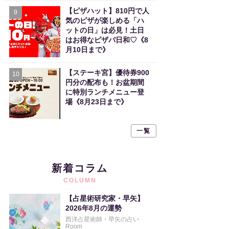
【ピザハット】810円で人
9
気のピザが楽しめる「ハ
ットの日」は必見！土日
はお得なピザパ日和♡《8
月10日まで》
【ステーキ宮】優待券900
10
円分の配布も！お盆期間
に特別ランチメニュー登
場《8月23日まで》
一覧
新着コラム
COLUMN
【占星術研究家・早矢】
2026年8月の運勢
西洋占星術師・早矢の占い
Room