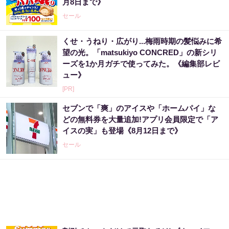
月8日まで》
セール
くせ・うねり・広がり...梅雨時期の髪悩みに希
望の光。「matsukiyo CONCRED」の新シリ
ーズを1か月ガチで使ってみた。《編集部レビ
ュー》
[PR]
セブンで「爽」のアイスや「ホームパイ」な
どの無料券を大量追加!アプリ会員限定で「ア
イスの実」も登場《8月12日まで》
セール