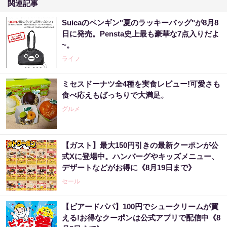
関連記事
Suicaのペンギン"夏のラッキーバッグ"が8月8
日に発売。Pensta史上最も豪華な7点入りだよ
~。
ライフ
ミセスドーナツ全4種を実食レビュー!可愛さも
食べ応えもばっちりで大満足。
グルメ
【ガスト】最大150円引きの最新クーポンが公
式Xに登場中。ハンバーグやキッズメニュー、
デザートなどがお得に《8月19日まで》
セール
【ビアードパパ】100円でシュークリームが買
える!お得なクーポンは公式アプリで配信中《8