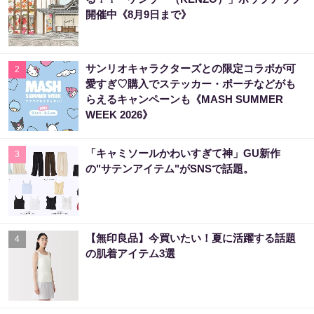
開催中《8月9日まで》
サンリオキャラクターズとの限定コラボが可
2
愛すぎ♡購入でステッカー・ポーチなどがも
らえるキャンペーンも《MASH SUMMER
WEEK 2026》
「キャミソールかわいすぎて神」GU新作
3
の"サテンアイテム"がSNSで話題。
【無印良品】今買いたい！夏に活躍する話題
4
の肌着アイテム3選