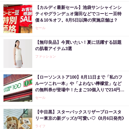
【カルディ最新セール】池袋サンシャインシ
ティやグランデュオ蒲田などでコーヒー豆特
価＆10％オフ。8月5日以降の実施店舗は？
セール
【無印良品】今買いたい！夏に活躍する話題
の肌着アイテム3選
ファッション
【ローソンストア100】8月11日まで「私のフ
ルーツこれ一本」や「よわない檸檬堂」など
の無料券が登場中！たまご10個入りで214円な
どのお得企画も見逃せない。
セール
【中目黒】スターバックスリザーブロースタ
リー東京の新グッズが可愛い♡《8月6日発売》
ライフ