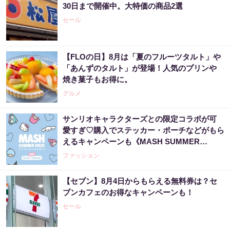
30日まで開催中。大特価の商品2選
セール
【FLOの日】8月は「夏のフルーツタルト」や
「あんずのタルト」が登場！人気のプリンや
焼き菓子もお得に。
グルメ
サンリオキャラクターズとの限定コラボが可
愛すぎ♡購入でステッカー・ポーチなどがもら
えるキャンペーンも《MASH SUMMER
WEEK 2026》
ファッション
【セブン】8月4日からもらえる無料券は？セ
ブンカフェのお得なキャンペーンも！
セール