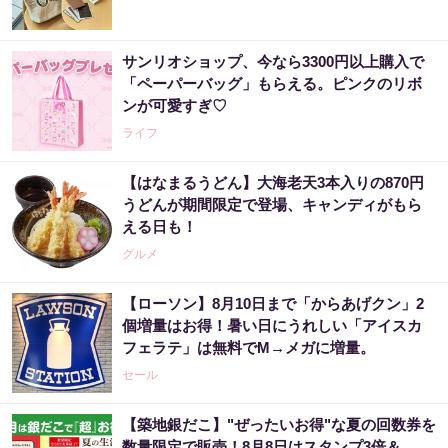
サンリオショップ、今なら3300円以上購入で
「ペーパーバッグ」もらえる。ピンクのリボ
ンが可愛すぎ♡
ライフ
【はなまるうどん】大海老天3本入りの870円
うどんが期間限定で登場、キャンディがもら
える日も！
グルメ
【ローソン】8月10日まで「からあげクン」2
個増量はお得！暑い日にうれしい「アイスカ
フェラテ」は無料でM→メガに増量。
セール
【築地銀だこ】"ぜったいお得"な夏の回数券を
数量限定で販売！8月8日はスタンプ3倍＆