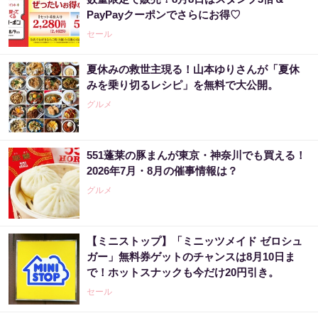
PayPayクーポンでさらにお得♡
セール
夏休みの救世主現る！山本ゆりさんが「夏休
みを乗り切るレシピ」を無料で大公開。
グルメ
551蓬莱の豚まんが東京・神奈川でも買える！
2026年7月・8月の催事情報は？
グルメ
【ミニストップ】「ミニッツメイド ゼロシュ
ガー」無料券ゲットのチャンスは8月10日ま
で！ホットスナックも今だけ20円引き。
セール