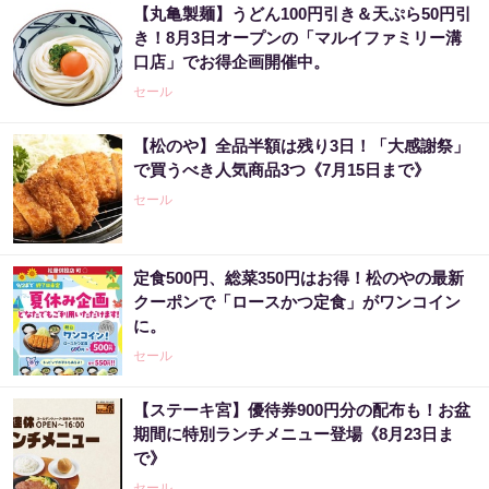
【丸亀製麺】うどん100円引き＆天ぷら50円引
き！8月3日オープンの「マルイファミリー溝
口店」でお得企画開催中。
セール
【松のや】全品半額は残り3日！「大感謝祭」
で買うべき人気商品3つ《7月15日まで》
セール
定食500円、総菜350円はお得！松のやの最新
クーポンで「ロースかつ定食」がワンコイン
に。
セール
【ステーキ宮】優待券900円分の配布も！お盆
期間に特別ランチメニュー登場《8月23日ま
で》
セール