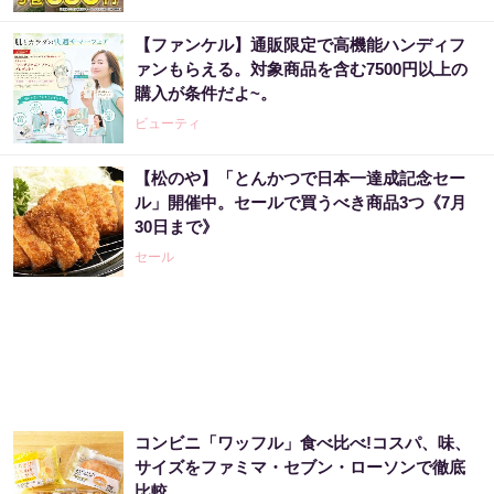
【ファンケル】通販限定で高機能ハンディフ
「気になっていた認知機能が菌で…」森永が
ァンもらえる。対象商品を含む7500円以上の
開発。感動の70代続出
購入が条件だよ~。
PR（森永乳業）
ビューティ
【松のや】「とんかつで日本一達成記念セー
【昭和43年以前生まれはロト６この数字を買
ル」開催中。セールで買うべき商品3つ《7月
うべき】6つの数字が「完全一致」する方...
30日まで》
PR（株式会社MURA）
セール
「気になっていた認知機能が菌で…」森永が
開発。感動の70代続出
PR（森永乳業）
コンビニ「ワッフル」食べ比べ!コスパ、味、
アマゾン1位の実績！380円で5日間お試し。
サイズをファミマ・セブン・ローソンで徹底
比較