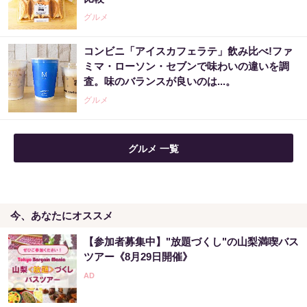
PR（ハーブ健康本舗）
グルメ
コンビニ「アイスカフェラテ」飲み比べ!ファ
８月のロト6はこの方法で買え!!６つの数字が
ミマ・ローソン・セブンで味わいの違いを調
『完全一致』する方法
査。味のバランスが良いのは...。
PR（株式会社MURA）
グルメ
グルメ 一覧
今、あなたにオススメ
【参加者募集中】"放題づくし"の山梨満喫バス
ツアー《8月29日開催》