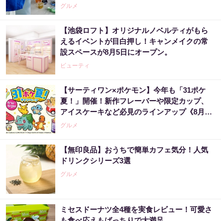
グルメ
【池袋ロフト】オリジナルノベルティがもら
えるイベントが目白押し！キャンメイクの常
設スペースが8月5日にオープン。
ビューティ
【サーティワン×ポケモン】今年も「31ポケ
夏！」開催！新作フレーバーや限定カップ、
アイスケーキなど必見のラインアップ《8月1
日スタート》
グルメ
【無印良品】おうちで簡単カフェ気分！人気
ドリンクシリーズ3選
グルメ
ミセスドーナツ全4種を実食レビュー！可愛さ
も食べ応えもばっちりで大満足。