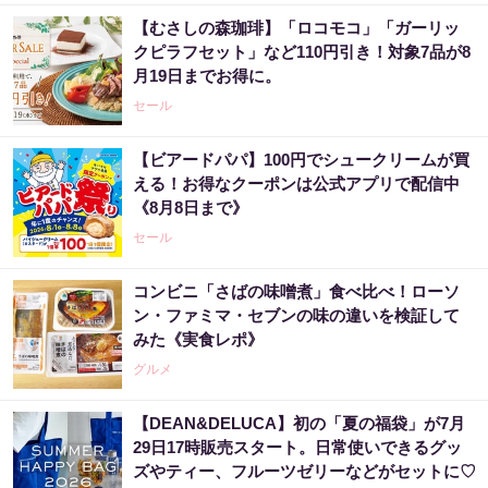
【むさしの森珈琲】「ロコモコ」「ガーリッ
クピラフセット」など110円引き！対象7品が8
月19日までお得に。
セール
【ビアードパパ】100円でシュークリームが買
える！お得なクーポンは公式アプリで配信中
《8月8日まで》
セール
コンビニ「さばの味噌煮」食べ比べ！ローソ
ン・ファミマ・セブンの味の違いを検証して
みた《実食レポ》
グルメ
【DEAN&DELUCA】初の「夏の福袋」が7月
29日17時販売スタート。日常使いできるグッ
ズやティー、フルーツゼリーなどがセットに♡