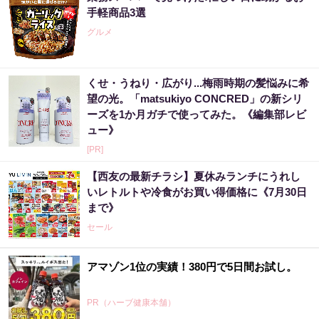
手軽商品3選
グルメ
くせ・うねり・広がり...梅雨時期の髪悩みに希
望の光。「matsukiyo CONCRED」の新シリ
ーズを1か月ガチで使ってみた。《編集部レビ
ュー》
[PR]
【西友の最新チラシ】夏休みランチにうれし
いレトルトや冷食がお買い得価格に《7月30日
まで》
セール
アマゾン1位の実績！380円で5日間お試し。
PR（ハーブ健康本舗）