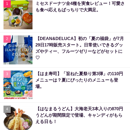
ミセスドーナツ全4種を実食レビュー！可愛さ
1
も食べ応えもばっちりで大満足。
【DEAN&DELUCA】初の「夏の福袋」が7月
2
29日17時販売スタート。日常使いできるグッ
ズやティー、フルーツゼリーなどがセットに
♡
【はま寿司】「旨ねた夏祭り第3弾」の110円
3
メニューは？夏にぴったりのメニューも登
場。
【はなまるうどん】大海老天3本入りの870円
4
うどんが期間限定で登場、キャンディがもら
える日も！