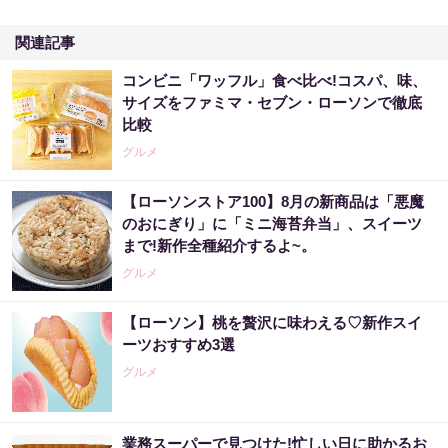
関連記事
コンビニ「ワッフル」食べ比べ!コスパ、味、
サイズをファミマ・セブン・ローソンで徹底
比較
グルメ
【ローソンストア100】8月の新商品は「悪魔
のおにぎり」に「ミニ海苔弁当」、スイーツ
まで!新作全種紹介するよ~。
グルメ
【ローソン】桃を贅沢に味わえる♡新作スイ
ーツおすすめ3選
グルメ
業務スーパーで見つけた!忙しい日に助かるお