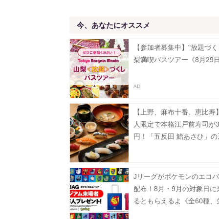
今、あなたにオススメ
【参加者募集中】"放題づく
梨満喫バスツアー《8月29
【上野、麻布十番、恵比寿】
人限定で本格江戸前寿司が35
円！「五反田 鮨あさひ」の
だよ。
Jリーグがポケモンのエコ
配布！8月・9月の対象日に
るともらえるよ《全60種、
100万人》