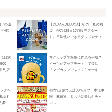
し"の山
【DEAN&DELUCA】初の「夏の福
日開催》
袋」が7月29日17時販売スター
ト。日常使いできるグッズやティ
ー、フルーツゼリーなどがセット
に♡
1日20
マグカップで簡単に作れる平成ス
00
イーツがアップデートして復活！
系列店
「マグカップでふっくらケーキ！
モコモコ」8月3日に発売♡
バッグを
都内3店舗で会計30％オフ！本場中
来場す
国「麻辣燙」をお得に楽しむチャ
先着
ンス。