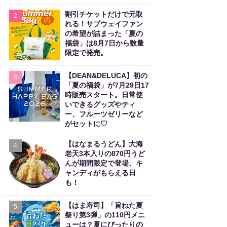
割引チケットだけで元取
2
れる！サブウェイファン
の希望が詰まった「夏の
福袋」は8月7日から数量
限定で発売。
【DEAN&DELUCA】初の
3
「夏の福袋」が7月29日17
時販売スタート。日常使
いできるグッズやティ
ー、フルーツゼリーなど
がセットに♡
【はなまるうどん】大海
4
老天3本入りの870円うど
んが期間限定で登場、キ
ャンディがもらえる日
も！
【はま寿司】「旨ねた夏
5
祭り第3弾」の110円メニ
ューは？夏にぴったりの