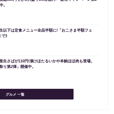
催中。
生以下は定食メニュー全品半額に!「おこさま半額フェ
まで》
産生さばが110円!漬けほたるいかや本鮪ほほ肉も登場。
祭り第2弾」開催中。
グルメ 一覧