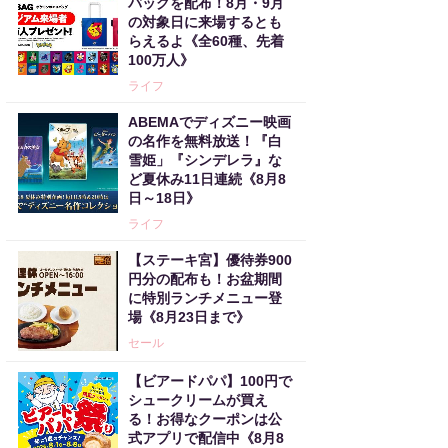
バッグを配布！8月・9月
の対象日に来場するとも
らえるよ《全60種、先着
100万人》
ライフ
ABEMAでディズニー映画
の名作を無料放送！『白
雪姫」『シンデレラ』な
ど夏休み11日連続《8月8
日～18日》
ライフ
【ステーキ宮】優待券900
円分の配布も！お盆期間
に特別ランチメニュー登
場《8月23日まで》
セール
【ビアードパパ】100円で
シュークリームが買え
る！お得なクーポンは公
式アプリで配信中《8月8