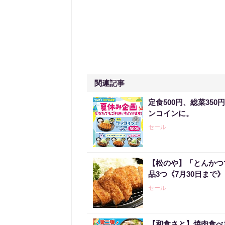
関連記事
定食500円、総菜35
ンコインに。
セール
【松のや】「とんかつ
品3つ《7月30日まで》
セール
【和食さと】焼肉食べ放