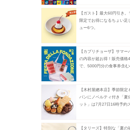
【ガスト】最大60円引き。
限定でお得になるちょい足
ュー6つ。
【カプリチョーザ】サマー
の内容が超お得！販売価格4
で、5000円分の食事券含む
り。
【木村屋總本店】季節限定
パンにノベルティ付き「夏
ット」は7月27日16時予約
ト。夏にぴったりのセット
場。
【タリーズ】特別な「夏の