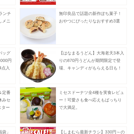
ランチ
無印良品で話題の新作ぽち菓子！
しメニ
おやつにぴったりなおすすめ3選
バッグ
【はなまるうどん】大海老天3本入
000円
りの870円うどんが期間限定で登
4点入
場、キャンディがもらえる日も！
＆定番
ミセスドーナツ全4種を実食レビュ
休みセ
ー！可愛さも食べ応えもばっちり
スター
で大満足。
も登
福袋」
【しまむら最新チラシ】330円～の