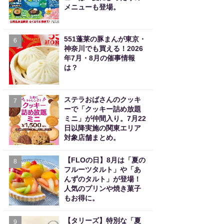
メニューも登場。
551蓬莱の豚まんが東京・
6
神奈川でも買える！2026
年7月・8月の催事情報
は？
ステラおばさんのクッキ
7
ーで「クッキー詰め放題
ミニ」が仲間入り。7月22
日以降実施の関東エリア
対象店舗まとめ。
【FLOの日】8月は「夏の
8
フルーツタルト」や「あ
んずのタルト」が登場！
人気のプリンや焼き菓子
もお得に。
【タリーズ】特別な「夏
9