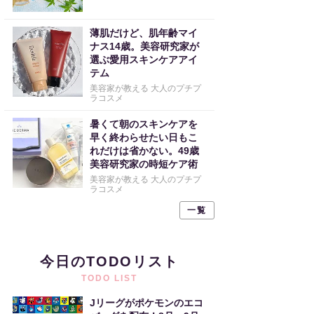
薄肌だけど、肌年齢マイ
ナス14歳。美容研究家が
選ぶ愛用スキンケアアイ
テム
美容家が教える 大人のプチプ
ラコスメ
暑くて朝のスキンケアを
早く終わらせたい日もこ
れだけは省かない。49歳
美容研究家の時短ケア術
美容家が教える 大人のプチプ
ラコスメ
一覧
今日のTODOリスト
TODO LIST
Jリーグがポケモンのエコ