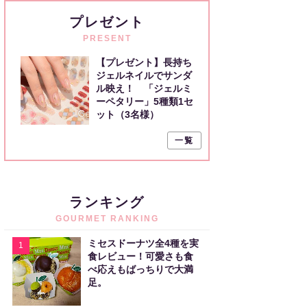
プレゼント
PRESENT
【プレゼント】長持ち
ジェルネイルでサンダ
ル映え！ 「ジェルミ
ーペタリー」5種類1セ
ット（3名様）
一覧
ランキング
GOURMET RANKING
ミセスドーナツ全4種を実
1
食レビュー！可愛さも食
べ応えもばっちりで大満
足。