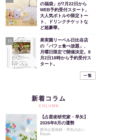
の福袋」が7月22日から
WEB予約受付スタート。
大人気ボトルや限定トー
ト、ドリンクチケットな
ど超豪華。
果実園リーベル日比谷店
10
の「パフェ食べ放題」、
月曜日限定で開催決定。8
月2日18時から予約受付ス
タート。
一覧
新着コラム
COLUMN
【占星術研究家・早矢】
2026年8月の運勢
西洋占星術師・早矢の占い
Room