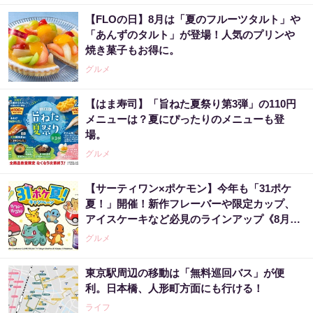
【FLOの日】8月は「夏のフルーツタルト」や
「あんずのタルト」が登場！人気のプリンや
焼き菓子もお得に。
グルメ
【はま寿司】「旨ねた夏祭り第3弾」の110円
メニューは？夏にぴったりのメニューも登
場。
グルメ
【サーティワン×ポケモン】今年も「31ポケ
夏！」開催！新作フレーバーや限定カップ、
アイスケーキなど必見のラインアップ《8月1
日スタート》
グルメ
東京駅周辺の移動は「無料巡回バス」が便
利。日本橋、人形町方面にも行ける！
ライフ