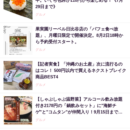
中。いくら包みが110円から楽しめる！《7月
29日まで》
グルメ
果実園リーベル日比谷店の「パフェ食べ放
題」、月曜日限定で開催決定。8月2日18時か
ら予約受付スタート。
グルメ
【記者実食】「沖縄のお土産」次に流行るの
はコレ！ 500円以内で買えるネクストブレイク
商品BEST4
グルメ
【しゃぶしゃぶ温野菜】アルコール飲み放題
付き2178円の「鍋飲みセット」に"海鮮チ
ゲ"と"コムタン"が仲間入り！9月15日までの
夏限定。
グルメ