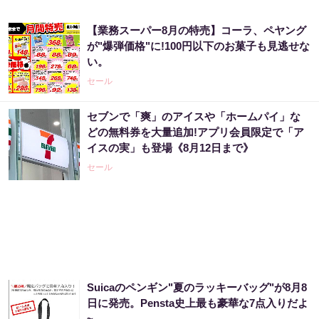
【業務スーパー8月の特売】コーラ、ペヤング
が"爆弾価格"に!100円以下のお菓子も見逃せな
い。
セール
セブンで「爽」のアイスや「ホームパイ」な
どの無料券を大量追加!アプリ会員限定で「ア
イスの実」も登場《8月12日まで》
セール
Suicaのペンギン"夏のラッキーバッグ"が8月8
日に発売。Pensta史上最も豪華な7点入りだよ
~。