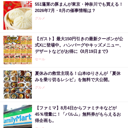
551蓬莱の豚まんが東京・神奈川でも買える！
2026年7月・8月の催事情報は？
グルメ
【ガスト】最大150円引きの最新クーポンが公
式Xに登場中。ハンバーグやキッズメニュー、
デザートなどがお得に《8月19日まで》
セール
夏休みの救世主現る！山本ゆりさんが「夏休
みを乗り切るレシピ」を無料で大公開。
グルメ
【ファミマ】8月4日からファミチキなどが
45％増量に！「パルム」無料券がもらえるお
得企画も。