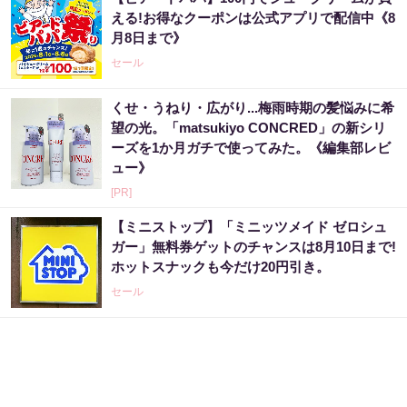
える!お得なクーポンは公式アプリで配信中《8
月8日まで》
セール
くせ・うねり・広がり...梅雨時期の髪悩みに希
望の光。「matsukiyo CONCRED」の新シリ
ーズを1か月ガチで使ってみた。《編集部レビ
ュー》
[PR]
【ミニストップ】「ミニッツメイド ゼロシュ
ガー」無料券ゲットのチャンスは8月10日まで!
ホットスナックも今だけ20円引き。
セール