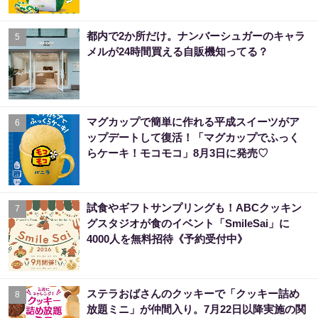
都内で2か所だけ。ナンバーシュガーのキャラ
5
メルが24時間買える自販機知ってる？
マグカップで簡単に作れる平成スイーツがア
6
ップデートして復活！「マグカップでふっく
らケーキ！モコモコ」8月3日に発売♡
試食やギフトサンプリングも！ABCクッキン
7
グスタジオが食のイベント「SmileSai」に
4000人を無料招待《予約受付中》
ステラおばさんのクッキーで「クッキー詰め
8
放題ミニ」が仲間入り。7月22日以降実施の関