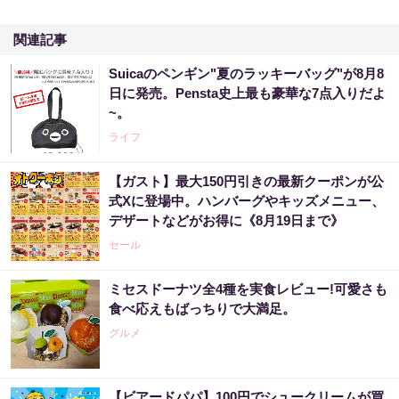
関連記事
Suicaのペンギン"夏のラッキーバッグ"が8月8
日に発売。Pensta史上最も豪華な7点入りだよ
~。
ライフ
【ガスト】最大150円引きの最新クーポンが公
式Xに登場中。ハンバーグやキッズメニュー、
デザートなどがお得に《8月19日まで》
セール
ミセスドーナツ全4種を実食レビュー!可愛さも
食べ応えもばっちりで大満足。
グルメ
【ビアードパパ】100円でシュークリームが買