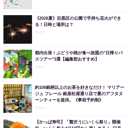
《2026夏》目黒区の公園で手持ち花火ができ
る！日時と場所は？
ライフ
都内出発！ぶどうや桃が食べ放題の"日帰りバ
スツアー"3選【編集部おすすめ】
グルメ
約100銘柄以上のお茶を好きなだけ！ マリアー
ジュ フレール 銀座松屋通り店で夏のアフタヌ
ーンティーを提供。《事前予約制》
グルメ
【かっぱ寿司】「贅沢うにいくら祭り」開催