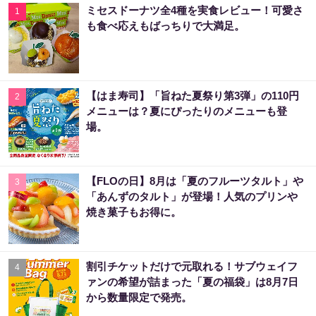
ミセスドーナツ全4種を実食レビュー！可愛さ
1
も食べ応えもばっちりで大満足。
【はま寿司】「旨ねた夏祭り第3弾」の110円
2
メニューは？夏にぴったりのメニューも登
場。
【FLOの日】8月は「夏のフルーツタルト」や
3
「あんずのタルト」が登場！人気のプリンや
焼き菓子もお得に。
割引チケットだけで元取れる！サブウェイフ
4
ァンの希望が詰まった「夏の福袋」は8月7日
から数量限定で発売。