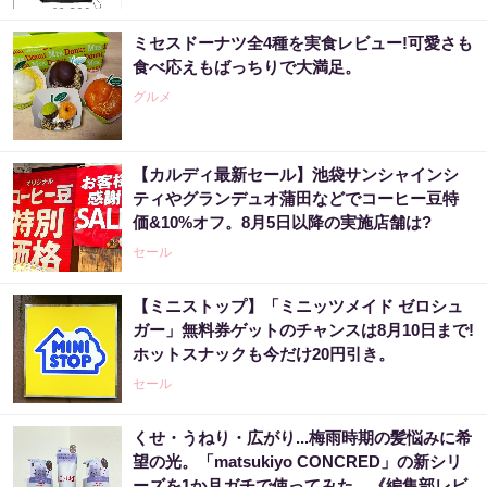
ミセスドーナツ全4種を実食レビュー!可愛さも
食べ応えもばっちりで大満足。
グルメ
【カルディ最新セール】池袋サンシャインシ
ティやグランデュオ蒲田などでコーヒー豆特
価&10%オフ。8月5日以降の実施店舗は?
セール
【ミニストップ】「ミニッツメイド ゼロシュ
ガー」無料券ゲットのチャンスは8月10日まで!
ホットスナックも今だけ20円引き。
セール
くせ・うねり・広がり...梅雨時期の髪悩みに希
望の光。「matsukiyo CONCRED」の新シリ
ーズを1か月ガチで使ってみた。《編集部レビ