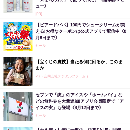
ュー》
[PR]
【ビアードパパ】100円でシュークリームが買
える!お得なクーポンは公式アプリで配信中《8
月8日まで》
セール
【宝くじの裏技】当たる側に回るか、このま
まか
PR（合同会社デジタルファーム ）
セブンで「爽」のアイスや「ホームパイ」な
宝くじ当たる人は“たまたま”じゃない?!
どの無料券を大量追加!アプリ会員限定で「ア
イスの実」も登場《8月12日まで》
PR（合同会社デジタルファーム ）
セール
【カルディ】年に一度の「決算SALE」開催