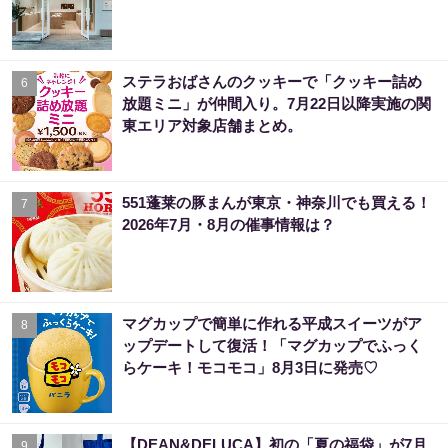
ステラおばさんのクッキーで「クッキー詰め
6
放題ミニ」が仲間入り。7月22日以降実施の関
東エリア対象店舗まとめ。
551蓬莱の豚まんが東京・神奈川でも買える！
7
2026年7月・8月の催事情報は？
マグカップで簡単に作れる平成スイーツがア
8
ップデートして復活！「マグカップでふっく
らケーキ！モコモコ」8月3日に発売♡
【DEAN&DELUCA】初の「夏の福袋」が7月
9