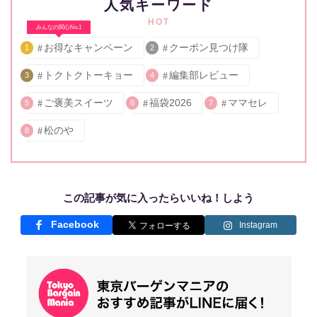
人気キーワード
HOT
みんなの関心No.1
お得なキャンペーン
クーポン見つけ隊
1
2
トクトクトーキョー
編集部レビュー
3
4
ご褒美スイーツ
福袋2026
ママセレ
5
6
7
松のや
8
この記事が気に入ったらいいね！しよう
Facebook
Instagram