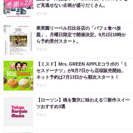
ど見逃せない企画が盛りだくさん。
セール
果実園リーベル日比谷店の「パフェ食べ放
題」、月曜日限定で開催決定。8月2日18時か
ら予約受付スタート。
グルメ
【ミスド】Mrs. GREEN APPLEコラボの「ミ
セスドーナツ」が8月7日から店頭販売開始。
ネット予約は7月13日から順次スタート！
グルメ
【ローソン】桃を贅沢に味わえる♡新作スイー
ツおすすめ3選
グルメ