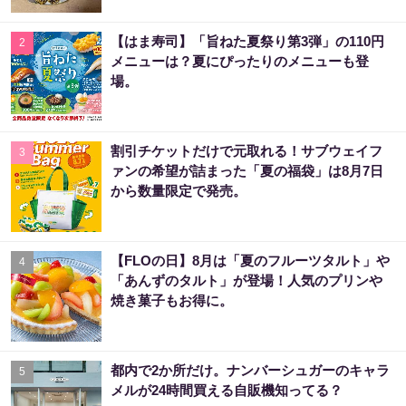
【はま寿司】「旨ねた夏祭り第3弾」の110円
2
メニューは？夏にぴったりのメニューも登
場。
割引チケットだけで元取れる！サブウェイフ
3
ァンの希望が詰まった「夏の福袋」は8月7日
から数量限定で発売。
【FLOの日】8月は「夏のフルーツタルト」や
4
「あんずのタルト」が登場！人気のプリンや
焼き菓子もお得に。
都内で2か所だけ。ナンバーシュガーのキャラ
5
メルが24時間買える自販機知ってる？