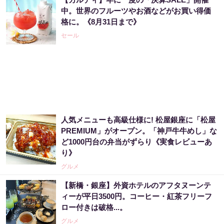
「宝くじ、運じゃなかった」当たる人は“同じ
中。世界のフルーツやお酒などがお買い得価
こと”してる
格に。《8月31日まで》
PR（合同会社デジタルファーム ）
セール
「占い師だけが知ってる〝お金が増える人の
共通点〟」
PR（合同会社デジタルファーム ）
人気メニューも高級仕様に! 松屋銀座に「松屋
宝くじ当たる人だけがやっていること、教え
PREMIUM」がオープン。「神戸牛牛めし」な
ます
ど1000円台の弁当がずらり《実食レビューあ
PR（合同会社デジタルファーム ）
り》
グルメ
【今すぐやって】60歳以上は〇〇しないと金
【新橋・銀座】外資ホテルのアフタヌーンテ
運が崩壊します
ィーが平日3500円。コーヒー・紅茶フリーフ
ロー付きは破格...。
PR（合同会社デジタルファーム ）
グルメ