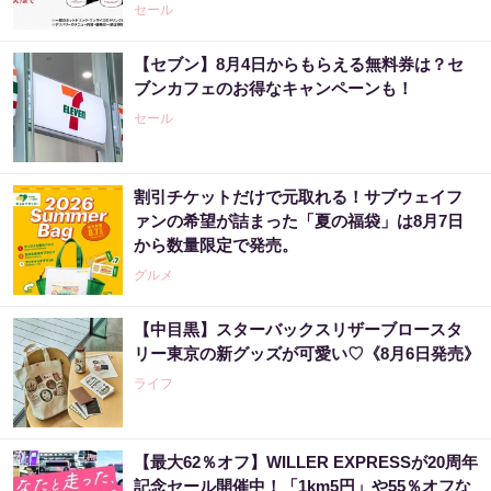
セール
【セブン】8月4日からもらえる無料券は？セ
ブンカフェのお得なキャンペーンも！
セール
割引チケットだけで元取れる！サブウェイフ
ァンの希望が詰まった「夏の福袋」は8月7日
から数量限定で発売。
グルメ
【中目黒】スターバックスリザーブロースタ
リー東京の新グッズが可愛い♡《8月6日発売》
ライフ
【最大62％オフ】WILLER EXPRESSが20周年
記念セール開催中！「1km5円」や55％オフな