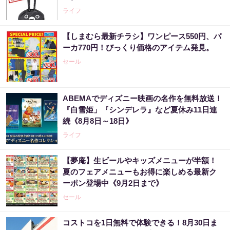
ライフ
【しまむら最新チラシ】ワンピース550円、パ
ーカ770円！びっくり価格のアイテム発見。
セール
ABEMAでディズニー映画の名作を無料放送！
『白雪姫」『シンデレラ』など夏休み11日連
続《8月8日～18日》
ライフ
【夢庵】生ビールやキッズメニューが半額！
夏のフェアメニューもお得に楽しめる最新ク
ーポン登場中《9月2日まで》
セール
コストコを1日無料で体験できる！8月30日ま