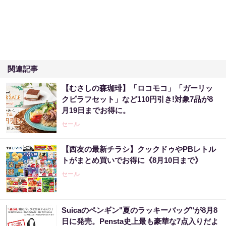
関連記事
【むさしの森珈琲】「ロコモコ」「ガーリッ
クピラフセット」など110円引き!対象7品が8
月19日までお得に。
セール
【西友の最新チラシ】クックドゥやPBレトル
トがまとめ買いでお得に《8月10日まで》
セール
Suicaのペンギン"夏のラッキーバッグ"が8月8
日に発売。Pensta史上最も豪華な7点入りだよ