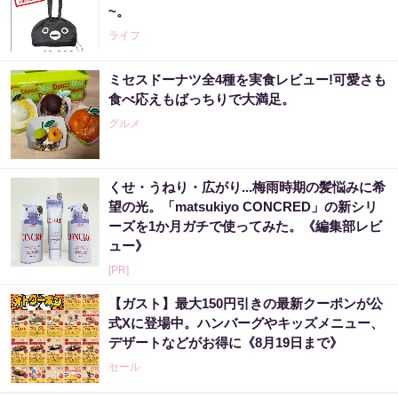
~。
ライフ
ミセスドーナツ全4種を実食レビュー!可愛さも
食べ応えもばっちりで大満足。
グルメ
くせ・うねり・広がり...梅雨時期の髪悩みに希
望の光。「matsukiyo CONCRED」の新シリ
ーズを1か月ガチで使ってみた。《編集部レビ
ュー》
[PR]
【ガスト】最大150円引きの最新クーポンが公
式Xに登場中。ハンバーグやキッズメニュー、
デザートなどがお得に《8月19日まで》
セール