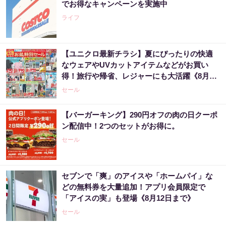
でお得なキャンペーンを実施中
ライフ
【ユニクロ最新チラシ】夏にぴったりの快適
なウェアやUVカットアイテムなどがお買い
得！旅行や帰省、レジャーにも大活躍《8月13
日まで》
セール
【バーガーキング】290円オフの肉の日クーポ
ン配信中！2つのセットがお得に。
セール
セブンで「爽」のアイスや「ホームパイ」な
どの無料券を大量追加！アプリ会員限定で
「アイスの実」も登場《8月12日まで》
セール