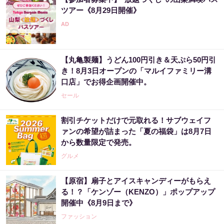
ツアー《8月29日開催》
【丸亀製麺】うどん100円引き＆天ぷら50円引
き！8月3日オープンの「マルイファミリー溝
口店」でお得企画開催中。
セール
割引チケットだけで元取れる！サブウェイフ
ァンの希望が詰まった「夏の福袋」は8月7日
から数量限定で発売。
グルメ
【原宿】扇子とアイスキャンディーがもらえ
る！？「ケンゾー（KENZO）」ポップアップ
開催中《8月9日まで》
ファッション