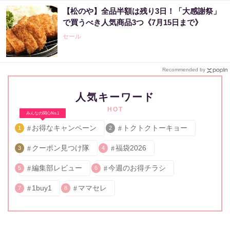
【松のや】全品半額は残り3日！「大感謝祭」
で買うべき人気商品3つ《7月15日まで》
セール
Recommended by
人気キーワード
HOT
みんなの関心No.1
お得なキャンペーン
トクトクトーキョー
1
2
クーポン見つけ隊
福袋2026
3
4
編集部レビュー
今週のお得チラシ
5
6
1buy1
ママセレ
7
8