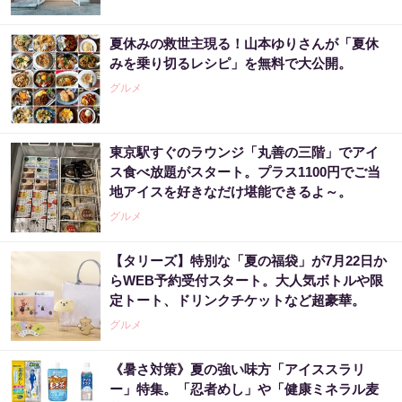
夏休みの救世主現る！山本ゆりさんが「夏休
みを乗り切るレシピ」を無料で大公開。
グルメ
東京駅すぐのラウンジ「丸善の三階」でアイ
ス食べ放題がスタート。プラス1100円でご当
地アイスを好きなだけ堪能できるよ～。
グルメ
【タリーズ】特別な「夏の福袋」が7月22日か
らWEB予約受付スタート。大人気ボトルや限
定トート、ドリンクチケットなど超豪華。
グルメ
《暑さ対策》夏の強い味方「アイススラリ
ー」特集。「忍者めし」や「健康ミネラル麦