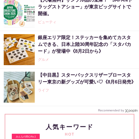
ラッグストアショー」が東京ビッグサイトで
開催。
ビューティ
銀座エリア限定！ステッカーを集めてカスタ
ムできる、日本上陸30周年記念の「スタバカ
ード」が登場中《8月2日から》
グルメ
【中目黒】スターバックスリザーブロースタ
リー東京の新グッズが可愛い♡《8月6日発売》
ライフ
Recommended by
人気キーワード
HOT
みんなの関心No.1