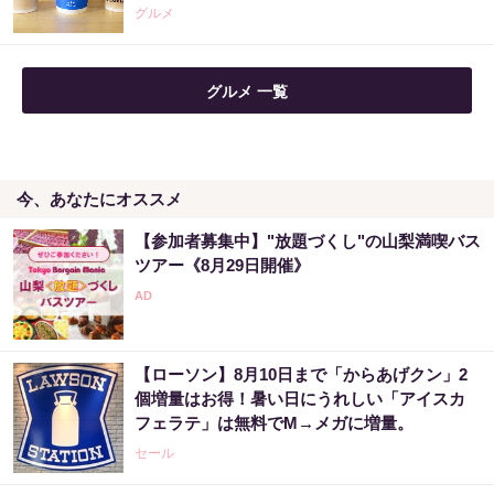
グルメ
【宝くじ当てたい方限定】もう外れるの、終
グルメ 一覧
わりにしませんか
PR（合同会社デジタルファーム ）
今、あなたにオススメ
「どうせ当たらない」と思ってた私が本当に
当選した“買い方”がこれ
【参加者募集中】"放題づくし"の山梨満喫バス
PR（合同会社デジタルファーム ）
ツアー《8月29日開催》
【宝くじ買う前に】ここで気づくかどうかで
変わります
【ローソン】8月10日まで「からあげクン」2
PR（合同会社デジタルファーム ）
個増量はお得！暑い日にうれしい「アイスカ
フェラテ」は無料でM→メガに増量。
セール