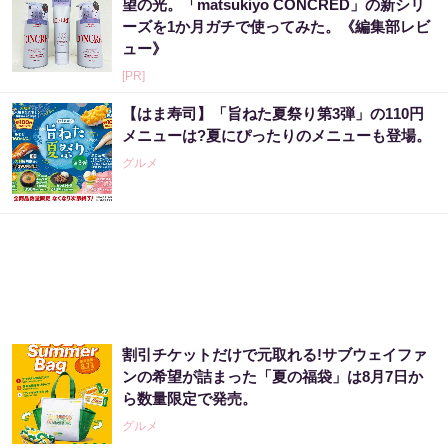
望の光。「matsukiyo CONCRED」の新シリ
ーズを1か月ガチで使ってみた。《編集部レビ
ュー》
[PR]
【はま寿司】「旨ねた夏祭り第3弾」の110円
メニューは?夏にぴったりのメニューも登場。
グルメ
割引チケットだけで元取れる!サブウェイファ
ンの希望が詰まった「夏の福袋」は8月7日か
ら数量限定で発売。
グルメ