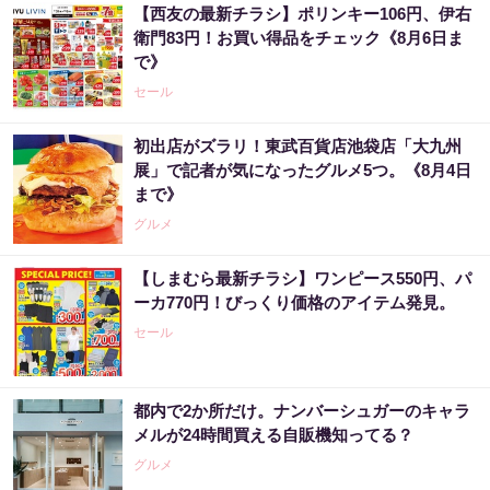
【西友の最新チラシ】ポリンキー106円、伊右
衛門83円！お買い得品をチェック《8月6日ま
で》
セール
初出店がズラリ！東武百貨店池袋店「大九州
展」で記者が気になったグルメ5つ。《8月4日
まで》
グルメ
【しまむら最新チラシ】ワンピース550円、パ
ーカ770円！びっくり価格のアイテム発見。
セール
都内で2か所だけ。ナンバーシュガーのキャラ
メルが24時間買える自販機知ってる？
グルメ