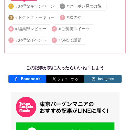
お得なキャンペーン
クーポン見つけ隊
1
2
トクトクトーキョー
松のや
3
4
編集部レビュー
ご褒美スイーツ
5
6
お得なイベント
SNSで話題
7
8
この記事が気に入ったらいいね！しよう
Facebook
Instagram