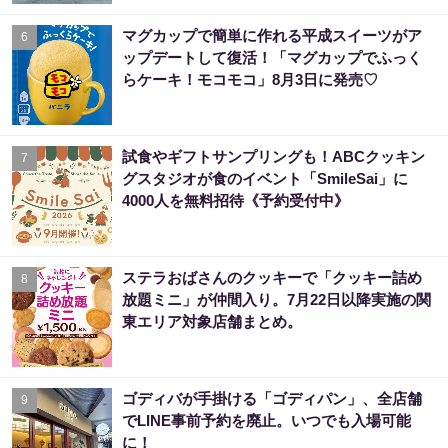
マグカップで簡単に作れる平成スイーツがア
6
ップデートして復活！「マグカップでふっく
らケーキ！モコモコ」8月3日に発売♡
試食やギフトサンプリングも！ABCクッキン
7
グスタジオが食のイベント「SmileSai」に
4000人を無料招待《予約受付中》
ステラおばさんのクッキーで「クッキー詰め
8
放題ミニ」が仲間入り。7月22日以降実施の関
東エリア対象店舗まとめ。
ゴディバが手掛ける「ゴディパン」、全店舗
9
でLINE事前予約を廃止。いつでも入場可能
に！