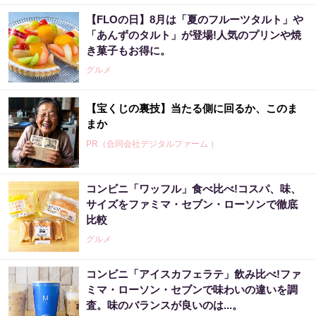
【FLOの日】8月は「夏のフルーツタルト」や
「あんずのタルト」が登場!人気のプリンや焼
き菓子もお得に。
グルメ
【宝くじの裏技】当たる側に回るか、このま
まか
PR（合同会社デジタルファーム ）
コンビニ「ワッフル」食べ比べ!コスパ、味、
宝くじ当たる人だけが気づいている違い
サイズをファミマ・セブン・ローソンで徹底
比較
PR（合同会社デジタルファーム ）
グルメ
コンビニ「アイスカフェラテ」飲み比べ!ファ
【宝くじ落選】外れ続ける流れ、ここで断ち
ミマ・ローソン・セブンで味わいの違いを調
ませんか
査。味のバランスが良いのは...。
PR（合同会社デジタルファーム ）