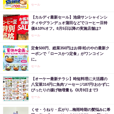
セール
【カルディ最新セール】池袋サンシャインシ
ティやグランデュオ蒲田などでコーヒー豆特
価&10%オフ。8月5日以降の実施店舗は?
セール
定食500円、総菜350円はお得!松のやの最新ク
ーポンで「ロースかつ定食」がワンコイン
に。
セール
【オーケー最新チラシ】時短料理に大活躍の
八宝菜314円に魚肉ソーセージ187円!おかずに
ぴったりの揚げ物増量も《8月9日まで》
セール
くせ・うねり・広がり...梅雨時期の髪悩みに希