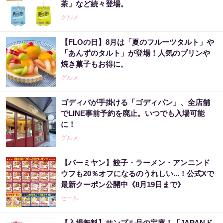
茶」など続々登場。
グルメ
【FLOの日】8月は「夏のフルーツタルト」や
「あんずのタルト」が登場！人気のプリンや
焼き菓子もお得に。
グルメ
ゴディバが手掛ける「ゴディパン」、全店舗
でLINE事前予約を廃止。いつでも入場可能
に！
グルメ
【バーミヤン】餃子・ラーメン・アンニンド
ウフも20％オフになるのうれしい...！公式Xで
最新クーポン公開中《8月19日まで》
セール
【入場無料】サンプル品の宝庫！「JAPANド