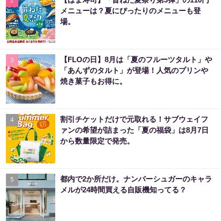
2
メニューは？夏にぴったりのメニューも登
場。
【FLOの日】8月は「夏のフルーツタルト」や
3
「あんずのタルト」が登場！人気のプリンや
焼き菓子もお得に。
割引チケットだけで元取れる！サブウェイフ
4
ァンの希望が詰まった「夏の福袋」は8月7日
から数量限定で発売。
都内で2か所だけ。ナンバーシュガーのキャラ
5
メルが24時間買える自販機知ってる？