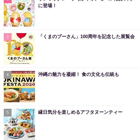
に登場！
「くまのプーさん」100周年を記念した展覧会
3
沖縄の魅力を凝縮！ 食の文化も伝統も
4
縁日気分を楽しめるアフタヌーンティー
5