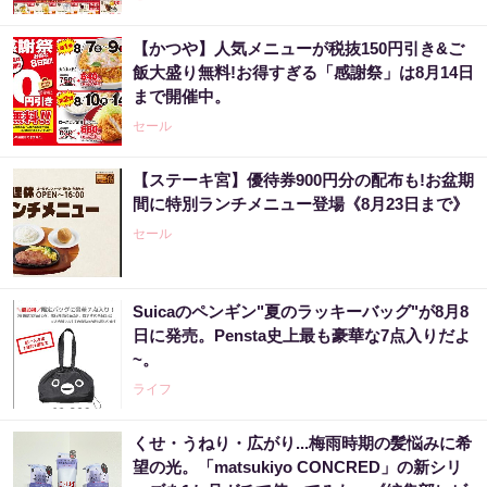
【かつや】人気メニューが税抜150円引き&ご
飯大盛り無料!お得すぎる「感謝祭」は8月14日
まで開催中。
セール
【ステーキ宮】優待券900円分の配布も!お盆期
間に特別ランチメニュー登場《8月23日まで》
セール
Suicaのペンギン"夏のラッキーバッグ"が8月8
日に発売。Pensta史上最も豪華な7点入りだよ
~。
ライフ
くせ・うねり・広がり...梅雨時期の髪悩みに希
望の光。「matsukiyo CONCRED」の新シリ