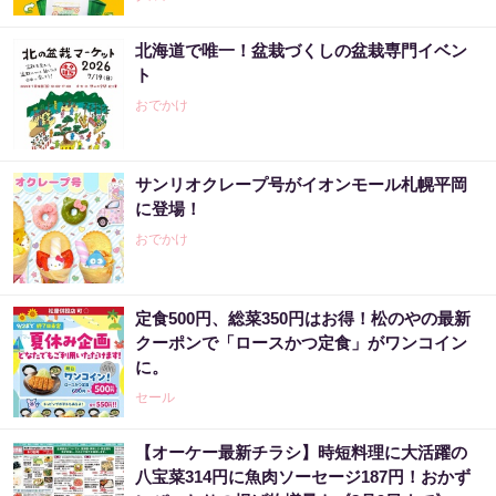
北海道で唯一！盆栽づくしの盆栽専門イベン
ト
おでかけ
サンリオクレープ号がイオンモール札幌平岡
に登場！
おでかけ
定食500円、総菜350円はお得！松のやの最新
クーポンで「ロースかつ定食」がワンコイン
に。
セール
【オーケー最新チラシ】時短料理に大活躍の
八宝菜314円に魚肉ソーセージ187円！おかず