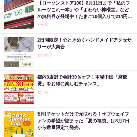
【ローソンストア100】8月11日まで「私のフ
ルーツこれ一本」や「よわない檸檬堂」など
の無料券が登場中！たまご10個入りで214円な
どのお得企画も見逃せない。
セール
2日間限定！心ときめくハンドメイドアクセサ
リーが大集合
おでかけ
都内3店舗で会計30％オフ！本場中国「麻辣
燙」をお得に楽しむチャンス。
セール
割引チケットだけで元取れる！サブウェイフ
ァンの希望が詰まった「夏の福袋」は8月7日
から数量限定で発売。
グルメ