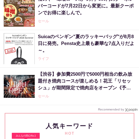
バーコードが7月22日から変更に。最新クーポ
ンでお得に楽しんで。
セール
Suicaのペンギン"夏のラッキーバッグ"が8月8
日に発売。Pensta史上最も豪華な7点入りだよ
～。
ライフ
【渋谷】参加費2500円で5000円相当の飲み放
題付き焼肉コースが楽しめる！花王「リセッ
シュ」が期間限定で焼肉店をオープン《予約
受付中》
セール
Recommended by
人気キーワード
HOT
みんなの関心No.1