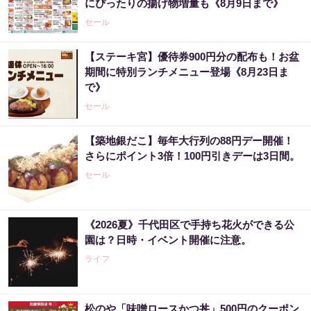
にぴったりの揚げ物増量も《8月9日まで》
セール
【ステーキ宮】優待券900円分の配布も！お盆
期間に特別ランチメニュー登場《8月23日ま
で》
セール
【築地銀だこ】毎年大行列の88円デー開催！
さらにポイント3倍！100円引きデーは3日間。
セール
《2026夏》千代田区で手持ち花火ができる公
園は？日時・イベント開催に注意。
ライフ
松のや「味噌ロースかつ丼」500円のクーポン