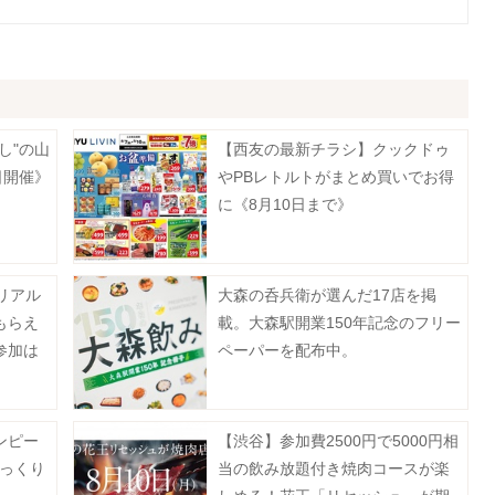
し"の山
【西友の最新チラシ】クックドゥ
日開催》
やPBレトルトがまとめ買いでお得
に《8月10日まで》
のリアル
大森の呑兵衛が選んだ17店を掲
もらえ
載。大森駅開業150年記念のフリー
参加は
ペーパーを配布中。
ンピー
【渋谷】参加費2500円で5000円相
びっくり
当の飲み放題付き焼肉コースが楽