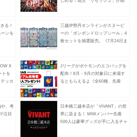
しめる！花王「リセッシュ」が期
間限定で焼肉店をオープン《予約
受付中》
できる！
三越伊勢丹オンラインがスヌーピ
ペーンを
ーの「ボンボンドロップシール」4
枚セットを抽選販売。《7月24日ま
で》
OW X
Jリーグがポケモンのエコバッグを
ートを
配布！8月・9月の対象日に来場す
ステッカ
るともらえるよ《全60種、先着
100万人》
編や、考
日本橋三越本店が「VIVANT」の世
ラマ注目
界に染まる！ MIWメンバー先着
500人は豪華グッズが手に入るチャ
ンス。《7月15日から28日》