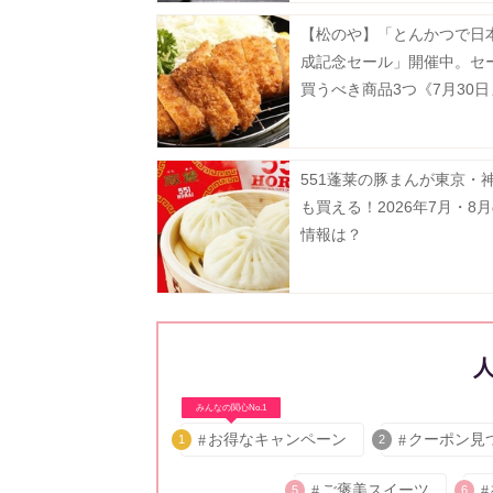
【松のや】「とんかつで日
成記念セール」開催中。セ
買うべき商品3つ《7月30
551蓬莱の豚まんが東京・
も買える！2026年7月・8
情報は？
みんなの関心No.1
お得なキャンペーン
クーポン見
1
2
ご褒美スイーツ
5
6