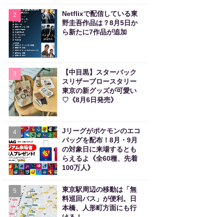
Netflixで配信している東
2
野圭吾作品は？8月5日か
ら新たに7作品が追加
【中目黒】スターバック
3
スリザーブロースタリー
東京の新グッズが可愛い
♡《8月6日発売》
Jリーグがポケモンのエコ
4
バッグを配布！8月・9月
の対象日に来場するとも
らえるよ《全60種、先着
100万人》
東京駅周辺の移動は「無
5
料巡回バス」が便利。日
本橋、人形町方面にも行