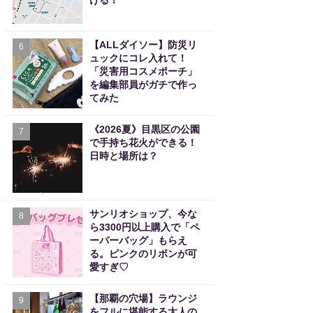
ける！
【ALLダイソー】防災リ
6
ュックにコレ入れて！
「災害用コスメポーチ」
を編集部員がガチで作っ
てみた
《2026夏》目黒区の公園
7
で手持ち花火ができる！
日時と場所は？
サンリオショップ、今な
8
ら3300円以上購入で「ペ
ーパーバッグ」もらえ
る。ピンクのリボンが可
愛すぎ♡
【那覇の穴場】ラウンジ
9
をフルに堪能する大人の