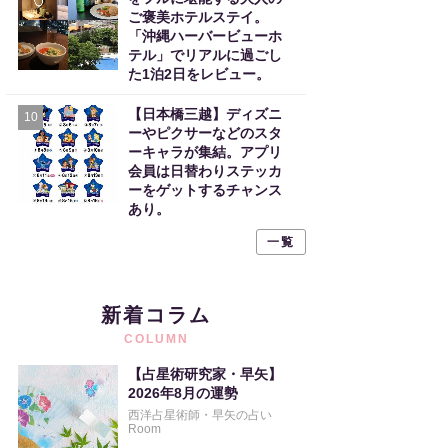
ご褒美ホテルステイ。
「沖縄ハーバービューホ
テル」でリアルに過ごし
た1泊2日をレビュー。
【日本橋三越】ディズニ
10
ーやピクサーなどのスタ
ーキャラが集結。アプリ
会員は日替わりステッカ
ーをゲットするチャンス
あり。
一覧
新着コラム
COLUMN
【占星術研究家・早矢】
2026年8月の運勢
西洋占星術師・早矢の占い
Room