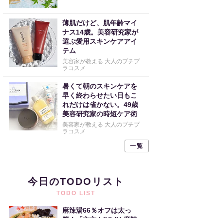
薄肌だけど、肌年齢マイ
ナス14歳。美容研究家が
選ぶ愛用スキンケアアイ
テム
美容家が教える 大人のプチプ
ラコスメ
暑くて朝のスキンケアを
早く終わらせたい日もこ
れだけは省かない。49歳
美容研究家の時短ケア術
美容家が教える 大人のプチプ
ラコスメ
一覧
今日のTODOリスト
TODO LIST
麻辣湯66％オフは太っ