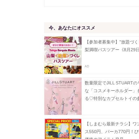
今、あなたにオススメ
【参加者募集中】"放題づく
梨満喫バスツアー《8月29
数量限定でJILL STUART
な「コスメキーホルダー」
る♡特別なカプセルトイの
6600円以上の購入が条件。
【しまむら最新チラシ】ワ
ス550円、パーカ770円！