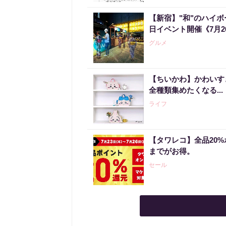
【新宿】"和"のハイ
日イベント開催《7月2
グルメ
【ちいかわ】かわいす
全種類集めたくなる...
ライフ
【タワレコ】全品20%
までがお得。
セール