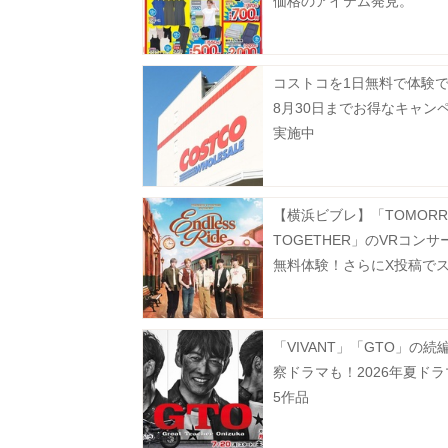
価格のアイテム発見。
コストコを1日無料で体験
8月30日までお得なキャン
実施中
【横浜ビブレ】「TOMORR
TOGETHER」のVRコンサ
無料体験！さらにX投稿で
ーもらえるよ♡
「VIVANT」「GTO」の続
察ドラマも！2026年夏ド
5作品