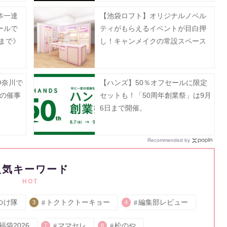
本一達
【池袋ロフト】オリジナルノベル
ールで
ティがもらえるイベントが目白押
日まで》
し！キャンメイクの常設スペース
が8月5日にオープン。
神奈川で
【ハンズ】50％オフセールに限定
月の催事
セットも！「50周年創業祭」は9月
6日まで開催。
Recommended by
人気キーワード
HOT
つけ隊
トクトクトーキョー
編集部レビュー
3
4
福袋2026
ママセレ
松のや
7
8