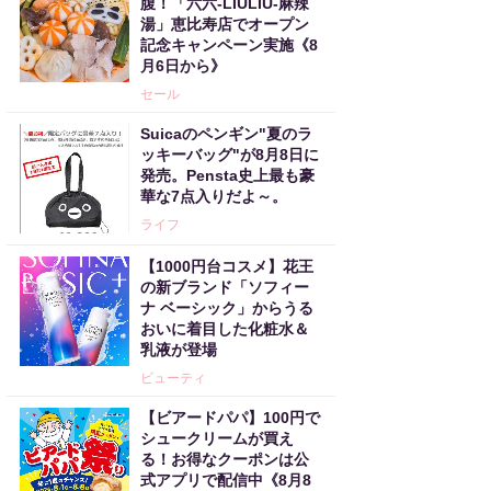
腹！「六六-LIULIU-麻辣
湯」恵比寿店でオープン
記念キャンペーン実施《8
月6日から》
セール
Suicaのペンギン"夏のラ
ッキーバッグ"が8月8日に
発売。Pensta史上最も豪
華な7点入りだよ～。
ライフ
【1000円台コスメ】花王
の新ブランド「ソフィー
ナ ベーシック」からうる
おいに着目した化粧水＆
乳液が登場
ビューティ
【ビアードパパ】100円で
シュークリームが買え
る！お得なクーポンは公
式アプリで配信中《8月8