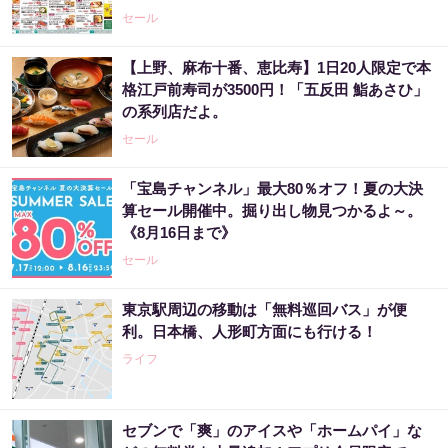
セール
【上野、麻布十番、恵比寿】1日20人限定で本
格江戸前寿司が3500円！「五反田 鮨あさひ」
の系列店だよ。
セール
「宝島チャンネル」最大80％オフ！夏の大決
算セール開催中。掘り出し物見つかるよ～。
《8月16日まで》
セール
東京駅周辺の移動は「無料巡回バス」が便
利。日本橋、人形町方面にも行ける！
ライフ
セブンで「爽」のアイスや「ホームパイ」な