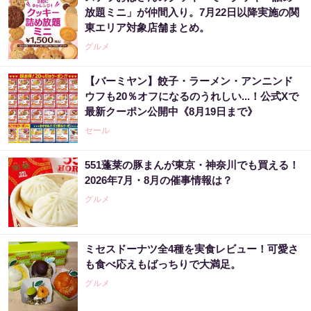
放題ミニ」が仲間入り。7月22日以降実施の関
東エリア対象店舗まとめ。
グルメ
【バーミヤン】餃子・ラーメン・アンニンド
ウフも20％オフになるのうれしい...！公式Xで
最新クーポン公開中《8月19日まで》
セール
551蓬莱の豚まんが東京・神奈川でも買える！
2026年7月・8月の催事情報は？
グルメ
ミセスドーナツ全4種を実食レビュー！可愛さ
も食べ応えもばっちりで大満足。
グルメ