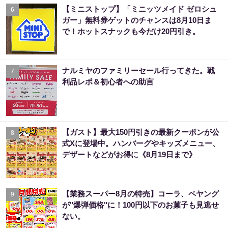
【ミニストップ】「ミニッツメイド ゼロシュ
6
ガー」無料券ゲットのチャンスは8月10日ま
で！ホットスナックも今だけ20円引き。
ナルミヤのファミリーセール行ってきた。戦
7
利品レポ＆初心者への助言
【ガスト】最大150円引きの最新クーポンが公
8
式Xに登場中。ハンバーグやキッズメニュー、
デザートなどがお得に《8月19日まで》
【業務スーパー8月の特売】コーラ、ペヤング
9
が"爆弾価格"に！100円以下のお菓子も見逃せ
ない。