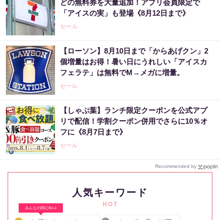
どの無料券を大量追加！アプリ会員限定で
「アイスの実」も登場《8月12日まで》
セール
【ローソン】8月10日まで「からあげクン」2
個増量はお得！暑い日にうれしい「アイスカ
フェラテ」は無料でM→メガに増量。
セール
【しゃぶ葉】ランチ限定クーポンを公式アプ
リで配信！学割クーポン併用でさらに10％オ
フに《8月7日まで》
セール
Recommended by
人気キーワード
HOT
みんなの関心No.1