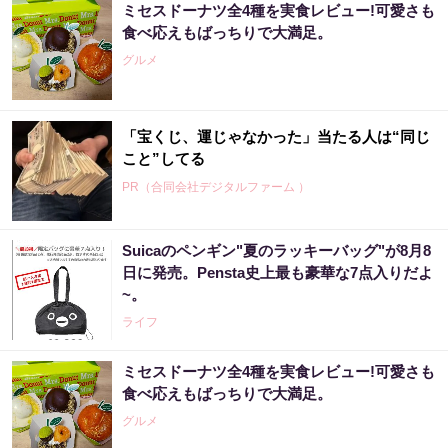
ミセスドーナツ全4種を実食レビュー!可愛さも
食べ応えもばっちりで大満足。
グルメ
「宝くじ、運じゃなかった」当たる人は“同じ
こと”してる
PR（合同会社デジタルファーム ）
Suicaのペンギン"夏のラッキーバッグ"が8月8
「宝くじ、運じゃなかった」当たる人は“同じ
日に発売。Pensta史上最も豪華な7点入りだよ
こと”してる
~。
PR（合同会社デジタルファーム ）
ライフ
ミセスドーナツ全4種を実食レビュー!可愛さも
宝くじ当選で貧乏女性が人生変えた実話
食べ応えもばっちりで大満足。
グルメ
PR（合同会社デジタルファーム ）