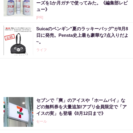
ーズを1か月ガチで使ってみた。《編集部レビ
ュー》
[PR]
Suicaのペンギン"夏のラッキーバッグ"が8月8
日に発売。Pensta史上最も豪華な7点入りだよ
~。
ライフ
セブンで「爽」のアイスや「ホームパイ」な
どの無料券を大量追加!アプリ会員限定で「ア
イスの実」も登場《8月12日まで》
セール