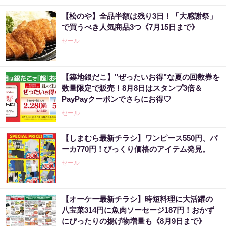
【松のや】全品半額は残り3日！「大感謝祭」
で買うべき人気商品3つ《7月15日まで》
セール
【築地銀だこ】"ぜったいお得"な夏の回数券を
数量限定で販売！8月8日はスタンプ3倍＆
PayPayクーポンでさらにお得♡
セール
【しまむら最新チラシ】ワンピース550円、パ
ーカ770円！びっくり価格のアイテム発見。
セール
【オーケー最新チラシ】時短料理に大活躍の
八宝菜314円に魚肉ソーセージ187円！おかず
にぴったりの揚げ物増量も《8月9日まで》