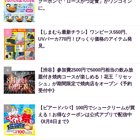
クーポンで「ロースかつ定食」がワンコイン
に。
【しまむら最新チラシ】ワンピース550円、
3
UVパーカ770円！びっくり価格のアイテム発
見。
【渋谷】参加費2500円で5000円相当の飲み放
4
題付き焼肉コースが楽しめる！花王「リセッ
シュ」が期間限定で焼肉店をオープン《予約
受付中》
【ビアードパパ】100円でシュークリームが買
5
える！お得なクーポンは公式アプリで配信中
《8月8日まで》