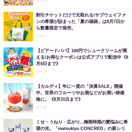
セール
割引チケットだけで元取れる!サブウェイファ
ンの希望が詰まった「夏の福袋」は8月7日か
ら数量限定で発売。
グルメ
【ビアードパパ】100円でシュークリームが買
える!お得なクーポンは公式アプリで配信中《8
月8日まで》
セール
【カルディ】年に一度の「決算SALE」開催
中。世界のフルーツやお酒などがお買い得価
格に。《8月31日まで》
セール
くせ・うねり・広がり...梅雨時期の髪悩みに希
望の光。「matsukiyo CONCRED」の新シリ