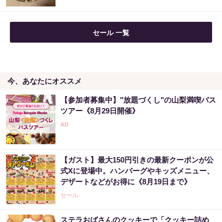
「え、こんなセールやってたの？」80％OFF
セール 一覧
以上が続々登場！Amazonの本気が...
PR（Amazon）
今、あなたにオススメ
【今すぐやって】60歳以上は〇〇しないと金
運が崩壊します
【参加者募集中】"放題づくし"の山梨満喫バス
PR（合同会社デジタルファーム ）
ツアー《8月29日開催》
Amazon今日も見逃せない！80%OFF以上が
続々登場
【ガスト】最大150円引きの最新クーポンが公
PR（Amazon）
式Xに登場中。ハンバーグやキッズメニュー、
デザートなどがお得に《8月19日まで》
セール
ステラおばさんのクッキーで「クッキー詰め