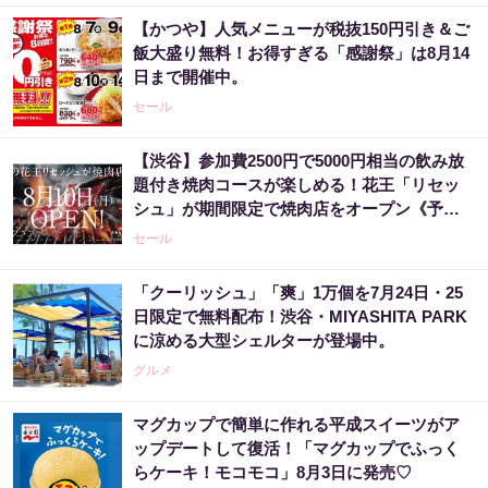
【かつや】人気メニューが税抜150円引き＆ご
飯大盛り無料！お得すぎる「感謝祭」は8月14
日まで開催中。
セール
【渋谷】参加費2500円で5000円相当の飲み放
題付き焼肉コースが楽しめる！花王「リセッ
シュ」が期間限定で焼肉店をオープン《予約
受付中》
セール
「クーリッシュ」「爽」1万個を7月24日・25
日限定で無料配布！渋谷・MIYASHITA PARK
に涼める大型シェルターが登場中。
グルメ
マグカップで簡単に作れる平成スイーツがア
ップデートして復活！「マグカップでふっく
らケーキ！モコモコ」8月3日に発売♡