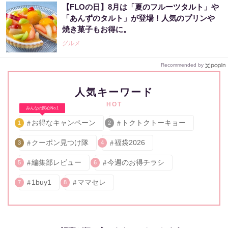
【FLOの日】8月は「夏のフルーツタルト」や
「あんずのタルト」が登場！人気のプリンや
焼き菓子もお得に。
グルメ
Recommended by
人気キーワード
HOT
みんなの関心No.1
お得なキャンペーン
トクトクトーキョー
1
2
クーポン見つけ隊
福袋2026
3
4
編集部レビュー
今週のお得チラシ
5
6
1buy1
ママセレ
7
8