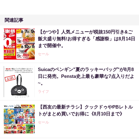
関連記事
【かつや】人気メニューが税抜150円引き&ご
飯大盛り無料!お得すぎる「感謝祭」は8月14日
まで開催中。
セール
Suicaのペンギン"夏のラッキーバッグ"が8月8
日に発売。Pensta史上最も豪華な7点入りだよ
~。
ライフ
【西友の最新チラシ】クックドゥやPBレトル
トがまとめ買いでお得に《8月10日まで》
セール