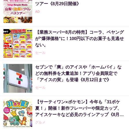
ツアー《8月29日開催》
【業務スーパー8月の特売】コーラ、ペヤング
が"爆弾価格"に！100円以下のお菓子も見逃せ
ない。
セール
セブンで「爽」のアイスや「ホームパイ」な
どの無料券を大量追加！アプリ会員限定で
「アイスの実」も登場《8月12日まで》
セール
【サーティワン×ポケモン】今年も「31ポケ
夏！」開催！新作フレーバーや限定カップ、
アイスケーキなど必見のラインアップ《8月1
日スタート》
グルメ