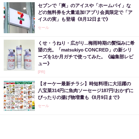
セブンで「爽」のアイスや「ホームパイ」な
どの無料券を大量追加!アプリ会員限定で「ア
イスの実」も登場《8月12日まで》
セール
くせ・うねり・広がり...梅雨時期の髪悩みに希
望の光。「matsukiyo CONCRED」の新シリ
ーズを1か月ガチで使ってみた。《編集部レビ
ュー》
[PR]
【オーケー最新チラシ】時短料理に大活躍の
八宝菜314円に魚肉ソーセージ187円!おかずに
ぴったりの揚げ物増量も《8月9日まで》
セール