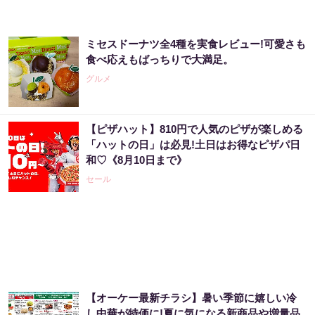
ミセスドーナツ全4種を実食レビュー!可愛さも
食べ応えもばっちりで大満足。
グルメ
【ピザハット】810円で人気のピザが楽しめる
「ハットの日」は必見!土日はお得なピザパ日
和♡《8月10日まで》
セール
【オーケー最新チラシ】暑い季節に嬉しい冷
し中華が特価に!夏に気になる新商品や増量品