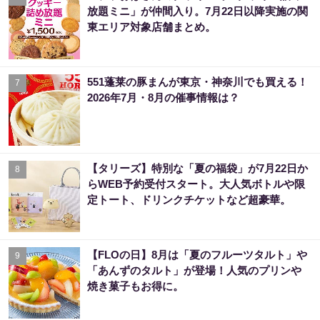
放題ミニ」が仲間入り。7月22日以降実施の関
東エリア対象店舗まとめ。
551蓬莱の豚まんが東京・神奈川でも買える！
7
2026年7月・8月の催事情報は？
【タリーズ】特別な「夏の福袋」が7月22日か
8
らWEB予約受付スタート。大人気ボトルや限
定トート、ドリンクチケットなど超豪華。
【FLOの日】8月は「夏のフルーツタルト」や
9
「あんずのタルト」が登場！人気のプリンや
焼き菓子もお得に。