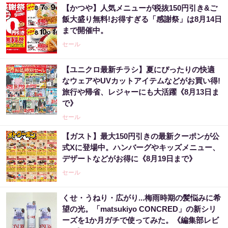
【かつや】人気メニューが税抜150円引き&ご
飯大盛り無料!お得すぎる「感謝祭」は8月14日
まで開催中。
セール
【ユニクロ最新チラシ】夏にぴったりの快適
なウェアやUVカットアイテムなどがお買い得!
旅行や帰省、レジャーにも大活躍《8月13日ま
で》
セール
【ガスト】最大150円引きの最新クーポンが公
式Xに登場中。ハンバーグやキッズメニュー、
デザートなどがお得に《8月19日まで》
セール
くせ・うねり・広がり...梅雨時期の髪悩みに希
望の光。「matsukiyo CONCRED」の新シリ
ーズを1か月ガチで使ってみた。《編集部レビ