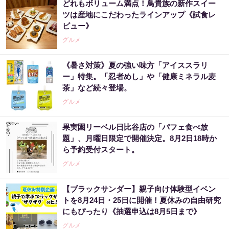
どれもボリューム満点！鳥貴族の新作スイー
ツは産地にこだわったラインアップ《試食レ
ビュー》
グルメ
《暑さ対策》夏の強い味方「アイススラリ
ー」特集。「忍者めし」や「健康ミネラル麦
茶」など続々登場。
グルメ
果実園リーベル日比谷店の「パフェ食べ放
題」、月曜日限定で開催決定。8月2日18時か
ら予約受付スタート。
グルメ
【ブラックサンダー】親子向け体験型イベン
トを8月24日・25日に開催！夏休みの自由研究
にもぴったり《抽選申込は8月5日まで》
グルメ