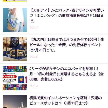
【カルディ】かごバッグ×猫デザインが可愛い
♡「ネコバッグ」の事前抽選販売は7月15日ま
で。
グルメ
【丸の内】15時まではおつまみ付で100円！生
ビールになった「金麦」の先行体験イベント
は7月20日まで。
グルメ
Jリーグがポケモンのエコバッグを配布！8
月・9月の対象日に来場するともらえるよ《全
60種、先着100万人》
ライフ
横浜で夏のイルミネーションを堪能！穴場の
ビュースポットは？《8月31日まで》