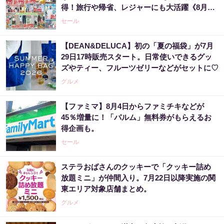
得！旅行や帰省、レジャーにも大活躍《8月13
日まで》
セール
【DEAN&DELUCA】初の「夏の福袋」が7月
29日17時販売スタート。日常使いできるグッ
ズやティー、フルーツゼリーなどがセットに♡
グルメ
【ファミマ】8月4日からファミチキなどが
45％増量に！「パルム」無料券がもらえるお
得企画も。
セール
ステラおばさんのクッキーで「クッキー詰め
放題ミニ」が仲間入り。7月22日以降実施の関
東エリア対象店舗まとめ。
グルメ