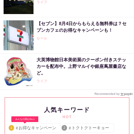
ライフ
【セブン】8月4日からもらえる無料券は？セ
ブンカフェのお得なキャンペーンも！
セール
大英博物館日本美術展のクーポン付きステッ
カーを配布中。上野マルイや銀座蔦屋書店な
ど。
ライフ
Recommended by
人気キーワード
HOT
みんなの関心No.1
お得なキャンペーン
トクトクトーキョー
1
2