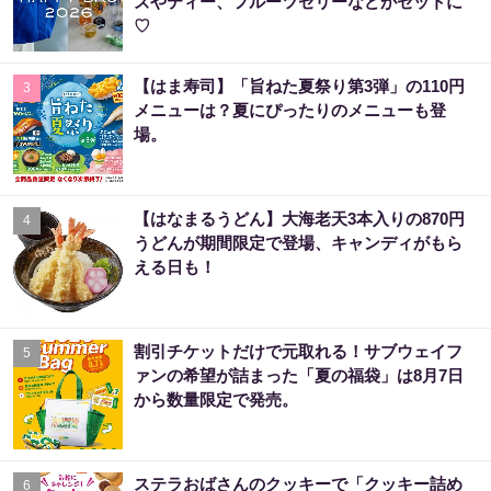
ズやティー、フルーツゼリーなどがセットに
♡
【はま寿司】「旨ねた夏祭り第3弾」の110円
3
メニューは？夏にぴったりのメニューも登
場。
【はなまるうどん】大海老天3本入りの870円
4
うどんが期間限定で登場、キャンディがもら
える日も！
割引チケットだけで元取れる！サブウェイフ
5
ァンの希望が詰まった「夏の福袋」は8月7日
から数量限定で発売。
ステラおばさんのクッキーで「クッキー詰め
6