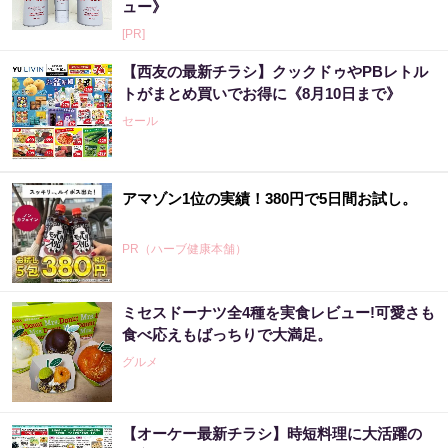
ュー》
[PR]
【西友の最新チラシ】クックドゥやPBレトル
トがまとめ買いでお得に《8月10日まで》
セール
アマゾン1位の実績！380円で5日間お試し。
PR（ハーブ健康本舗）
ミセスドーナツ全4種を実食レビュー!可愛さも
食べ応えもばっちりで大満足。
グルメ
【オーケー最新チラシ】時短料理に大活躍の