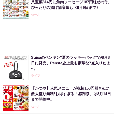
八宝菜314円に魚肉ソーセージ187円!おかずに
ぴったりの揚げ物増量も《8月9日まで》
セール
Suicaのペンギン"夏のラッキーバッグ"が8月8
日に発売。Pensta史上最も豪華な7点入りだよ
~。
ライフ
【かつや】人気メニューが税抜150円引き&ご
飯大盛り無料!お得すぎる「感謝祭」は8月14日
まで開催中。
セール