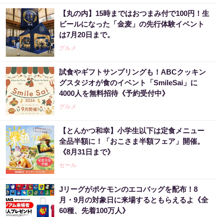
【丸の内】15時まではおつまみ付で100円！生
ビールになった「金麦」の先行体験イベント
は7月20日まで。
グルメ
試食やギフトサンプリングも！ABCクッキン
グスタジオが食のイベント「SmileSai」に
4000人を無料招待《予約受付中》
グルメ
【とんかつ和幸】小学生以下は定食メニュー
全品半額に！「おこさま半額フェア」開催。
《8月31日まで》
セール
Jリーグがポケモンのエコバッグを配布！8
月・9月の対象日に来場するともらえるよ《全
60種、先着100万人》