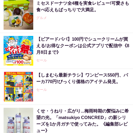
ミセスドーナツ全4種を実食レビュー!可愛さも
食べ応えもばっちりで大満足。
グルメ
【ビアードパパ】100円でシュークリームが買
える!お得なクーポンは公式アプリで配信中《8
月8日まで》
セール
【しまむら最新チラシ】ワンピース550円、パ
ーカ770円!びっくり価格のアイテム発見。
セール
くせ・うねり・広がり...梅雨時期の髪悩みに希
望の光。「matsukiyo CONCRED」の新シリ
ーズを1か月ガチで使ってみた。《編集部レビ
ュー》