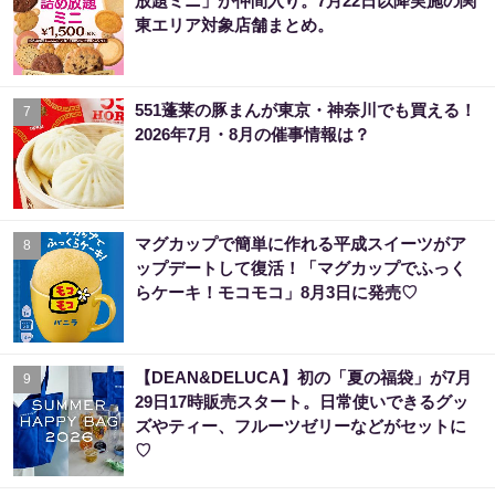
放題ミニ」が仲間入り。7月22日以降実施の関
東エリア対象店舗まとめ。
551蓬莱の豚まんが東京・神奈川でも買える！
7
2026年7月・8月の催事情報は？
マグカップで簡単に作れる平成スイーツがア
8
ップデートして復活！「マグカップでふっく
らケーキ！モコモコ」8月3日に発売♡
【DEAN&DELUCA】初の「夏の福袋」が7月
9
29日17時販売スタート。日常使いできるグッ
ズやティー、フルーツゼリーなどがセットに
♡