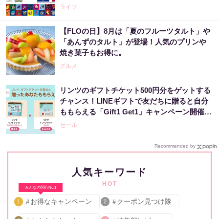
ライフ
【FLOの日】8月は「夏のフルーツタルト」や
「あんずのタルト」が登場！人気のプリンや
焼き菓子もお得に。
グルメ
リンツのギフトチケット500円分をゲットする
チャンス！LINEギフトで友だちに贈ると自分
ももらえる「Gift1 Get1」キャンペーン開催
中。
セール
Recommended by
人気キーワード
HOT
みんなの関心No.1
お得なキャンペーン
クーポン見つけ隊
1
2