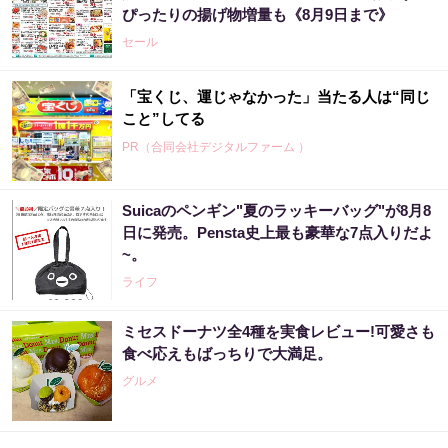
ぴったりの揚げ物増量も《8月9日まで》
セール
「宝くじ、運じゃなかった」当たる人は“同じ
こと”してる
PR（合同会社デジタルファーム ）
Suicaのペンギン"夏のラッキーバッグ"が8月8
日に発売。Pensta史上最も豪華な7点入りだよ
~。
ライフ
ミセスドーナツ全4種を実食レビュー!可愛さも
食べ応えもばっちりで大満足。
グルメ