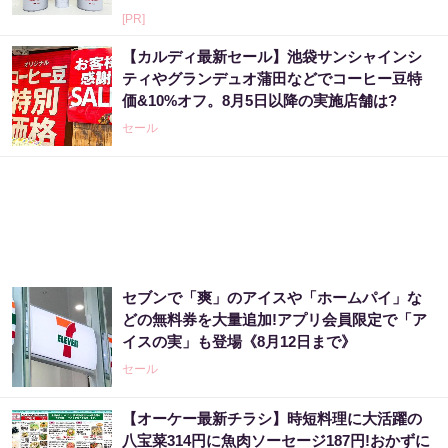
[PR]
【カルディ最新セール】池袋サンシャインシ
ティやグランデュオ蒲田などでコーヒー豆特
価&10%オフ。8月5日以降の実施店舗は?
セール
セブンで「爽」のアイスや「ホームパイ」な
どの無料券を大量追加!アプリ会員限定で「ア
イスの実」も登場《8月12日まで》
セール
【オーケー最新チラシ】時短料理に大活躍の
八宝菜314円に魚肉ソーセージ187円!おかずに