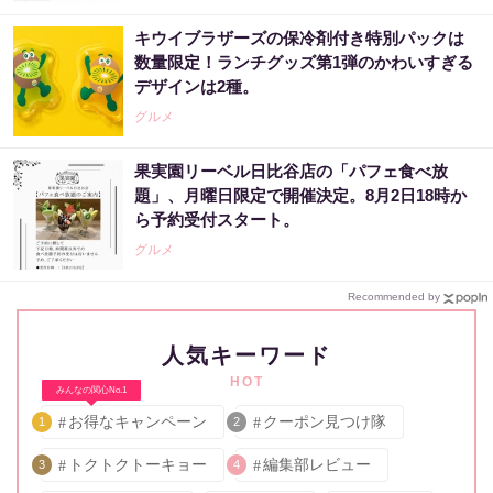
キウイブラザーズの保冷剤付き特別パックは
数量限定！ランチグッズ第1弾のかわいすぎる
デザインは2種。
グルメ
果実園リーベル日比谷店の「パフェ食べ放
題」、月曜日限定で開催決定。8月2日18時か
ら予約受付スタート。
グルメ
Recommended by
人気キーワード
HOT
みんなの関心No.1
お得なキャンペーン
クーポン見つけ隊
1
2
トクトクトーキョー
編集部レビュー
3
4