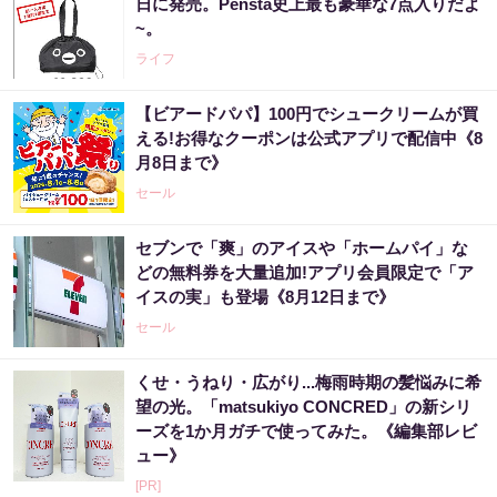
日に発売。Pensta史上最も豪華な7点入りだよ
~。
ライフ
【ビアードパパ】100円でシュークリームが買
える!お得なクーポンは公式アプリで配信中《8
月8日まで》
セール
セブンで「爽」のアイスや「ホームパイ」な
どの無料券を大量追加!アプリ会員限定で「ア
イスの実」も登場《8月12日まで》
セール
くせ・うねり・広がり...梅雨時期の髪悩みに希
望の光。「matsukiyo CONCRED」の新シリ
ーズを1か月ガチで使ってみた。《編集部レビ
ュー》
[PR]