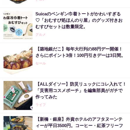
Suicaのペンギン巾着トートがかわいすぎる
♡「おむすび処ほんのり屋」のグッズ付きお
むすびセットは数量限定。
グルメ
【築地銀だこ】毎年大行列の88円デー開催！
さらにポイント3倍！100円引きデーは3日間。
セール
【ALLダイソー】防災リュックにコレ入れて！
「災害用コスメポーチ」を編集部員がガチで
作ってみた
ライフ
【新橋・銀座】外資ホテルのアフタヌーンテ
ィーが平日3500円。コーヒー・紅茶フリーフ