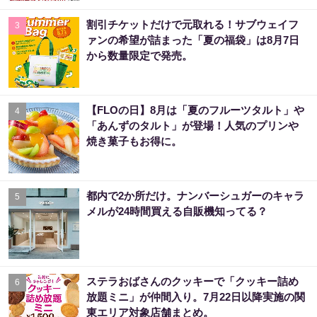
割引チケットだけで元取れる！サブウェイフ
3
ァンの希望が詰まった「夏の福袋」は8月7日
から数量限定で発売。
【FLOの日】8月は「夏のフルーツタルト」や
4
「あんずのタルト」が登場！人気のプリンや
焼き菓子もお得に。
都内で2か所だけ。ナンバーシュガーのキャラ
5
メルが24時間買える自販機知ってる？
ステラおばさんのクッキーで「クッキー詰め
6
放題ミニ」が仲間入り。7月22日以降実施の関
東エリア対象店舗まとめ。