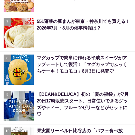
551蓬莱の豚まんが東京・神奈川でも買える！
7
2026年7月・8月の催事情報は？
マグカップで簡単に作れる平成スイーツがア
8
ップデートして復活！「マグカップでふっく
らケーキ！モコモコ」8月3日に発売♡
【DEAN&DELUCA】初の「夏の福袋」が7月
9
29日17時販売スタート。日常使いできるグッ
ズやティー、フルーツゼリーなどがセットに
♡
果実園リーベル日比谷店の「パフェ食べ放
10