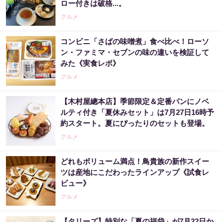
ロー付きは破格...。
グルメ
コンビニ「さばの味噌煮」食べ比べ！ローソ
ン・ファミマ・セブンの味の違いを検証して
みた《実食レポ》
グルメ
【木村屋總本店】季節限定＆定番パンにノベ
ルティ付き「夏休みセット」は7月27日16時予
約スタート。夏にぴったりのセットも登場。
グルメ
どれもボリューム満点！鳥貴族の新作スイー
ツは産地にこだわったラインアップ《試食レ
ビュー》
グルメ
【タリーズ】特別な「夏の福袋」が7月22日か