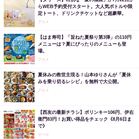
らWEB予約受付スタート。大人気ボトルや限
定トート、ドリンクチケットなど超豪華。
グルメ
【はま寿司】「旨ねた夏祭り第3弾」の110円
メニューは？夏にぴったりのメニューも登
場。
グルメ
夏休みの救世主現る！山本ゆりさんが「夏休
みを乗り切るレシピ」を無料で大公開。
グルメ
【西友の最新チラシ】ポリンキー106円、伊右
衛門83円！お買い得品をチェック《8月6日ま
で》
セール