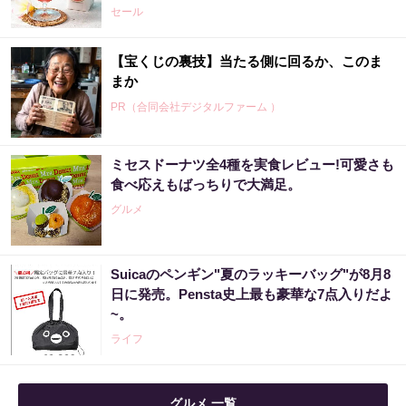
セール
【宝くじの裏技】当たる側に回るか、このま
まか
PR（合同会社デジタルファーム ）
ミセスドーナツ全4種を実食レビュー!可愛さも
食べ応えもばっちりで大満足。
グルメ
Suicaのペンギン"夏のラッキーバッグ"が8月8
日に発売。Pensta史上最も豪華な7点入りだよ
~。
ライフ
グルメ 一覧