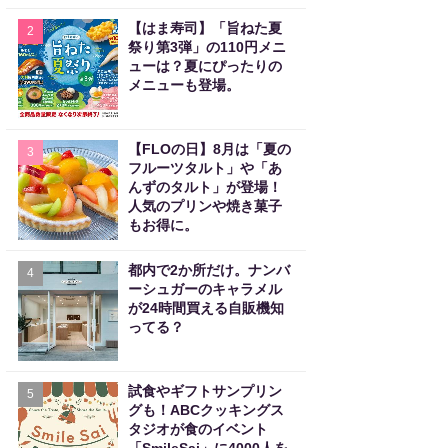
【はま寿司】「旨ねた夏
2
祭り第3弾」の110円メニ
ューは？夏にぴったりの
メニューも登場。
【FLOの日】8月は「夏の
3
フルーツタルト」や「あ
んずのタルト」が登場！
人気のプリンや焼き菓子
もお得に。
都内で2か所だけ。ナンバ
4
ーシュガーのキャラメル
が24時間買える自販機知
ってる？
試食やギフトサンプリン
5
グも！ABCクッキングス
タジオが食のイベント