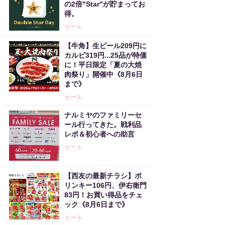
の2倍"Star"が貯まってお
得。
セール
【牛角】生ビール209円に
カルビ319円...25品が特価
に！平日限定「夏の大焼
肉祭り」開催中《8月6日
まで》
セール
ナルミヤのファミリーセ
ール行ってきた。戦利品
レポ＆初心者への助言
セール
【西友の最新チラシ】ポ
リンキー106円、伊右衛門
83円！お買い得品をチェ
ック《8月6日まで》
セール