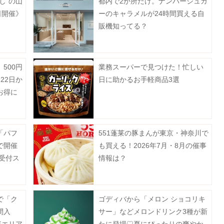
し"の山
都内で2か所だけ。ナンバーシュガ
日開催》
ーのキャラメルが24時間買える自
販機知ってる？
500円
業務スーパーで見つけた！忙しい
22日か
日に助かるお手軽商品3選
お得に
「パフ
551蓬莱の豚まんが東京・神奈川で
で開催
も買える！2026年7月・8月の催事
約受付ス
情報は？
で「ク
ゴディバから「メロン ショコリキ
間入
サー」などメロンドリンク3種が新