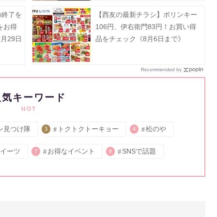
の終了を
【西友の最新チラシ】ポリンキー
をお得
106円、伊右衛門83円！お買い得
月29日
品をチェック《8月6日まで》
Recommended by
人気キーワード
HOT
ン見つけ隊
トクトクトーキョー
松のや
3
4
イーツ
お得なイベント
SNSで話題
7
8