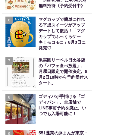
「SmileSai」に4000人を
無料招待《予約受付中》
マグカップで簡単に作れ
6
る平成スイーツがアップ
デートして復活！「マグ
カップでふっくらケー
キ！モコモコ」8月3日に
発売♡
果実園リーベル日比谷店
7
の「パフェ食べ放題」、
月曜日限定で開催決定。8
月2日18時から予約受付ス
タート。
ゴディバが手掛ける「ゴ
8
ディパン」、全店舗で
LINE事前予約を廃止。い
つでも入場可能に！
551蓬莱の豚まんが東京・
9