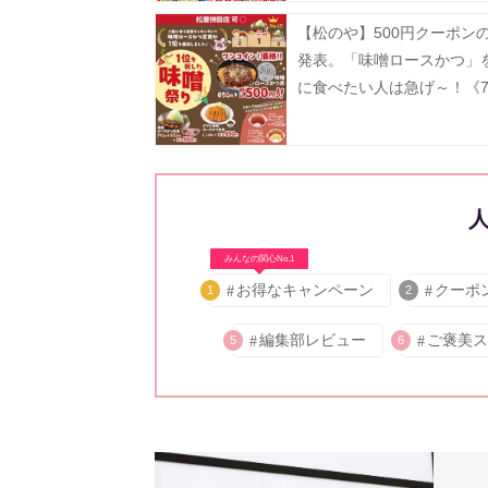
【松のや】500円クーポン
発表。「味噌ロースかつ」
に食べたい人は急げ～！《7
15時まで》
みんなの関心No.1
お得なキャンペーン
クーポ
1
2
編集部レビュー
ご褒美ス
5
6