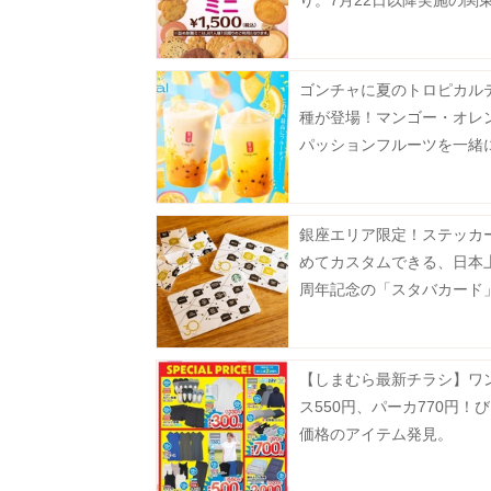
り。7月22日以降実施の関
対象店舗まとめ。
ゴンチャに夏のトロピカル
種が登場！マンゴー・オレ
パッションフルーツを一緒
める♡
銀座エリア限定！ステッカ
めてカスタムできる、日本上
周年記念の「スタバカード
場中《8月2日から》
【しまむら最新チラシ】ワ
ス550円、パーカ770円！
価格のアイテム発見。