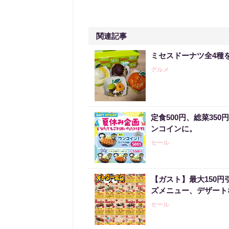
関連記事
ミセスドーナツ全4種
グルメ
定食500円、総菜35
ンコインに。
セール
【ガスト】最大150
ズメニュー、デザート
セール