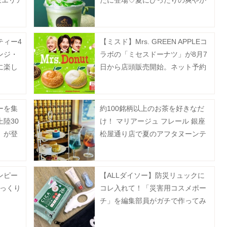
東エリア
たに登場♡夏にぴったりの爽やか
なラインアップ《7月17日から》
ティー4
【ミスド】Mrs. GREEN APPLEコ
ンジ・
ラボの「ミセスドーナツ」が8月7
に楽し
日から店頭販売開始。ネット予約
は7月13日から順次スタート！
ーを集
約100銘柄以上のお茶を好きなだ
陸30
け！ マリアージュ フレール 銀座
」が登
松屋通り店で夏のアフタヌーンテ
ィーを提供。《事前予約制》
ンピー
【ALLダイソー】防災リュックに
びっくり
コレ入れて！「災害用コスメポー
チ」を編集部員がガチで作ってみ
た