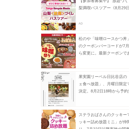
【参加者募集中】"放題づく
梨満喫バスツアー《8月29
松のや「味噌ロースかつ丼」
のクーポンバーコードが7月
ら変更に。最新クーポンで
楽しんで。
果実園リーベル日比谷店の
ェ食べ放題」、月曜日限定
決定。8月2日18時から予
タート。
ステラおばさんのクッキー
ッキー詰め放題ミニ」が仲