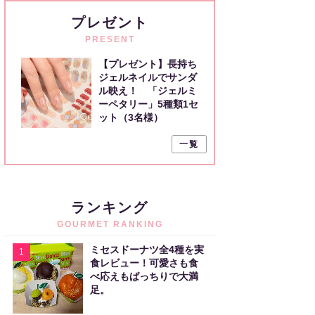
プレゼント
PRESENT
【プレゼント】長持ち
ジェルネイルでサンダ
ル映え！ 「ジェルミ
ーペタリー」5種類1セ
ット（3名様）
一覧
ランキング
GOURMET RANKING
ミセスドーナツ全4種を実
1
食レビュー！可愛さも食
べ応えもばっちりで大満
足。