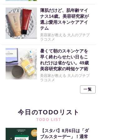
薄肌だけど、肌年齢マイ
ナス14歳。美容研究家が
選ぶ愛用スキンケアアイ
テム
美容家が教える 大人のプチプ
ラコスメ
暑くて朝のスキンケアを
早く終わらせたい日もこ
れだけは省かない。49歳
美容研究家の時短ケア術
美容家が教える 大人のプチプ
ラコスメ
一覧
今日のTODOリスト
TODO LIST
【スタバ】8月6日は「ダ
ブルスターデー」！通常