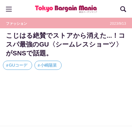
ファッション
2023/9/13
こじはる絶賛でストアから消えた...！コ
スパ最強のGU〈シームレスショーツ〉
がSNSで話題。
GUコーデ
小嶋陽菜