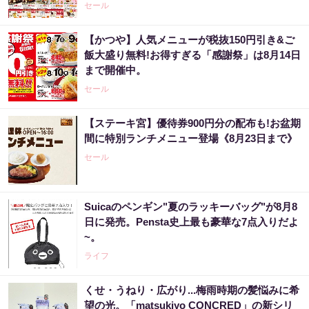
セール
【かつや】人気メニューが税抜150円引き&ご
飯大盛り無料!お得すぎる「感謝祭」は8月14日
まで開催中。
セール
【ステーキ宮】優待券900円分の配布も!お盆期
間に特別ランチメニュー登場《8月23日まで》
セール
Suicaのペンギン"夏のラッキーバッグ"が8月8
日に発売。Pensta史上最も豪華な7点入りだよ
~。
ライフ
くせ・うねり・広がり...梅雨時期の髪悩みに希
望の光。「matsukiyo CONCRED」の新シリ