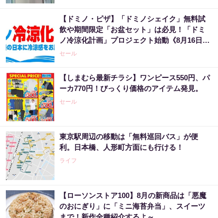
【ドミノ・ピザ】「ドミノシェイク」無料試
飲や期間限定「お盆セット」は必見！「ドミ
ノ冷涼化計画」プロジェクト始動《8月16日ま
で》
セール
【しまむら最新チラシ】ワンピース550円、パ
ーカ770円！びっくり価格のアイテム発見。
セール
東京駅周辺の移動は「無料巡回バス」が便
利。日本橋、人形町方面にも行ける！
ライフ
【ローソンストア100】8月の新商品は「悪魔
のおにぎり」に「ミニ海苔弁当」、スイーツ
まで！新作全種紹介するよ～。