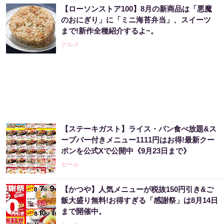
【ローソンストア100】8月の新商品は「悪魔
のおにぎり」に「ミニ海苔弁当」、スイーツ
まで!新作全種紹介するよ~。
グルメ
【ステーキガスト】ライス・パン食べ放題&ス
ープバー付きメニュー1111円はお得!最新クー
ポンを公式Xで公開中《9月23日まで》
セール
【かつや】人気メニューが税抜150円引き&ご
飯大盛り無料!お得すぎる「感謝祭」は8月14日
まで開催中。