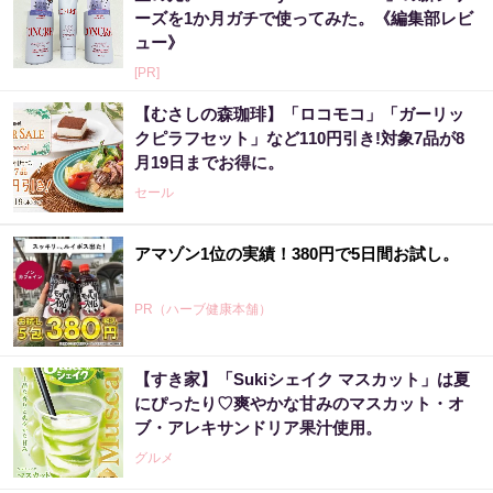
ーズを1か月ガチで使ってみた。《編集部レビ
ュー》
[PR]
【むさしの森珈琲】「ロコモコ」「ガーリッ
クピラフセット」など110円引き!対象7品が8
月19日までお得に。
セール
アマゾン1位の実績！380円で5日間お試し。
PR（ハーブ健康本舗）
【すき家】「Sukiシェイク マスカット」は夏
にぴったり♡爽やかな甘みのマスカット・オ
ブ・アレキサンドリア果汁使用。
グルメ