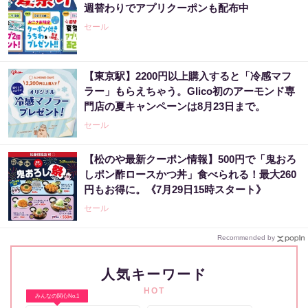
週替わりでアプリクーポンも配布中
セール
【東京駅】2200円以上購入すると「冷感マフ
ラー」もらえちゃう。Glico初のアーモンド専
門店の夏キャンペーンは8月23日まで。
セール
【松のや最新クーポン情報】500円で「鬼おろ
しポン酢ロースかつ丼」食べられる！最大260
円もお得に。《7月29日15時スタート》
セール
Recommended by
人気キーワード
HOT
みんなの関心No.1