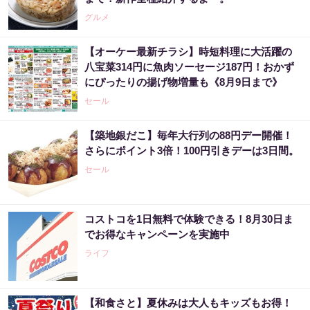
グルメ
【オーケー最新チラシ】時短料理に大活躍の
八宝菜314円に魚肉ソーセージ187円！おかず
にぴったりの揚げ物増量も《8月9日まで》
セール
【築地銀だこ】毎年大行列の88円デー開催！
さらにポイント3倍！100円引きデーは3日間。
セール
コストコを1日無料で体験できる！8月30日ま
でお得なキャンペーンを実施中
ライフ
【和食さと】夏休みは大人もキッズもお得！