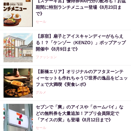
【ステーキ宮】優待券900円分の配布も！お盆
期間に特別ランチメニュー登場《8月23日ま
で》
セール
【原宿】扇子とアイスキャンディーがもらえ
る！？「ケンゾー（KENZO）」ポップアップ
開催中《8月9日まで》
ファッション
【新橋エリア】オリジナルのアフタヌーンテ
ィーセットも作れちゃう♡世界の逸品をビュッ
フェで大満喫《実食レポ》
グルメ
セブンで「爽」のアイスや「ホームパイ」な
どの無料券を大量追加！アプリ会員限定で
「アイスの実」も登場《8月12日まで》
セール