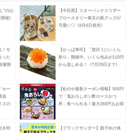
し"の山
【中目黒】スターバックスリザー
日開催》
ブロースタリー東京の新グッズが
可愛い♡《8月6日発売》
る！サ
【かっぱ寿司】「贅沢うにいくら
まった
祭り」開催中。いくら包みが110円
数量限
から楽しめる！《7月29日まで》
「ホー
【松のや最新クーポン情報】500円
量追
で「鬼おろしポン酢ロースかつ
イスの
丼」食べられる！最大260円もお得
》
に。《7月29日15時スタート》
付き特
【ブラックサンダー】親子向け体