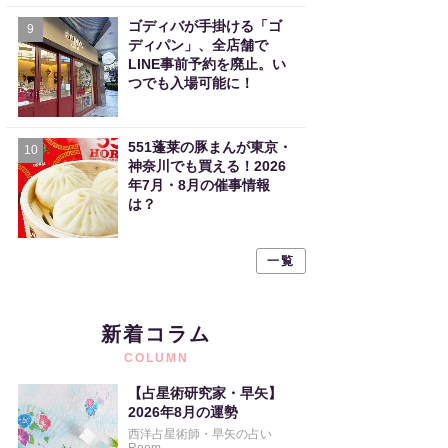
ゴディバが手掛ける「ゴ
9
ディパン」、全店舗で
LINE事前予約を廃止。い
つでも入場可能に！
551蓬莱の豚まんが東京・
10
神奈川でも買える！2026
年7月・8月の催事情報
は？
一覧
新着コラム
COLUMN
【占星術研究家・早矢】
2026年8月の運勢
西洋占星術師・早矢の占い