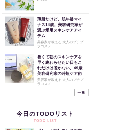
Room
薄肌だけど、肌年齢マイ
ナス14歳。美容研究家が
選ぶ愛用スキンケアアイ
テム
美容家が教える 大人のプチプ
ラコスメ
暑くて朝のスキンケアを
早く終わらせたい日もこ
れだけは省かない。49歳
美容研究家の時短ケア術
美容家が教える 大人のプチプ
ラコスメ
一覧
今日のTODOリスト
TODO LIST