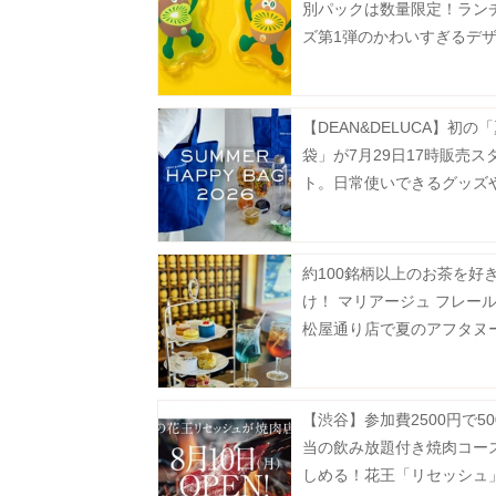
別パックは数量限定！ラン
ズ第1弾のかわいすぎるデ
2種。
【DEAN&DELUCA】初の
袋」が7月29日17時販売ス
ト。日常使いできるグッズ
ー、フルーツゼリーなどが
に♡
約100銘柄以上のお茶を好
け！ マリアージュ フレール
松屋通り店で夏のアフタヌ
ィーを提供。《事前予約制
【渋谷】参加費2500円で50
当の飲み放題付き焼肉コー
しめる！花王「リセッシュ