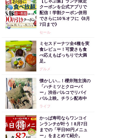
【しゃぶ葉】ランチ限定
クーポンを公式アプリで
配信！学割クーポン併用
でさらに10％オフに《8月
7日まで》
セール
ミセスドーナツ全4種を実
食レビュー！可愛さも食
べ応えもばっちりで大満
足。
グルメ
懐かしい...！櫻井翔主演の
「ハチミツとクローバ
ー」渋谷パルコでリバイ
バル上映。チラシ配布中
ライフ
かっぱ寿司ならワンコイ
ンランチが叶う！8月7日
までの「平日90円メニュ
ー」をまとめて紹介。