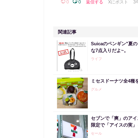
関連記事
Suicaのペンギン"夏
な7点入りだよ~。
ライフ
ミセスドーナツ全4種
グルメ
セブンで「爽」のアイ
限定で「アイスの実」
セール