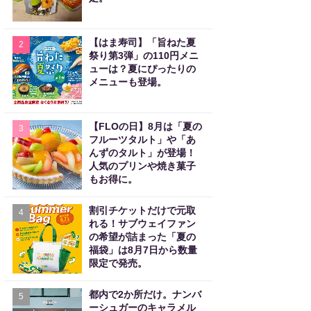
【はま寿司】「旨ねた夏
2
祭り第3弾」の110円メニ
ューは？夏にぴったりの
メニューも登場。
【FLOの日】8月は「夏の
3
フルーツタルト」や「あ
んずのタルト」が登場！
人気のプリンや焼き菓子
もお得に。
割引チケットだけで元取
4
れる！サブウェイファン
の希望が詰まった「夏の
福袋」は8月7日から数量
限定で発売。
都内で2か所だけ。ナンバ
5
ーシュガーのキャラメル