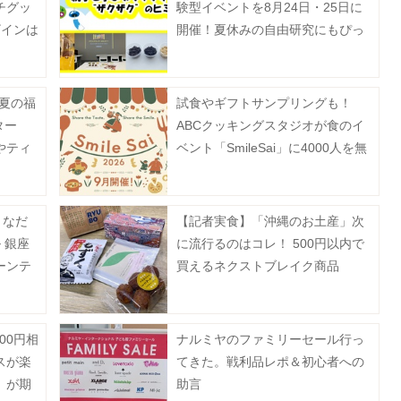
チグッ
験型イベントを8月24日・25日に
ザインは
開催！夏休みの自由研究にもぴっ
たり《抽選申込は8月5日まで》
「夏の福
試食やギフトサンプリングも！
ター
ABCクッキングスタジオが食のイ
やティ
ベント「SmileSai」に4000人を無
セット
料招待《予約受付中》
きなだ
【記者実食】「沖縄のお土産」次
 銀座
に流行るのはコレ！ 500円以内で
ーンテ
買えるネクストブレイク商品
》
BEST4
00円相
ナルミヤのファミリーセール行っ
スが楽
てきた。戦利品レポ＆初心者への
」が期
助言