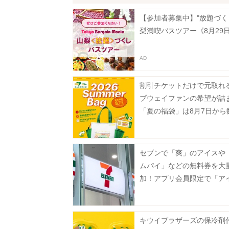
【参加者募集中】"放題づく
梨満喫バスツアー《8月29
割引チケットだけで元取れ
ブウェイファンの希望が詰
「夏の福袋」は8月7日から
定で発売。
セブンで「爽」のアイスや
ムパイ」などの無料券を大
加！アプリ会員限定で「ア
実」も登場《8月12日まで
キウイブラザーズの保冷剤