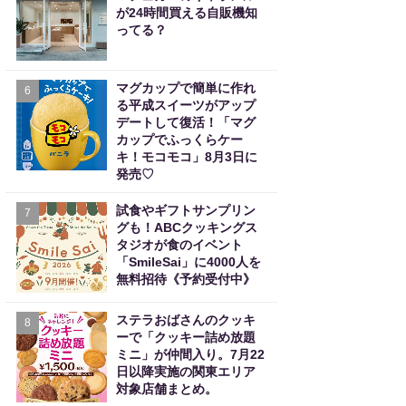
が24時間買える自販機知
ってる？
マグカップで簡単に作れ
6
る平成スイーツがアップ
デートして復活！「マグ
カップでふっくらケー
キ！モコモコ」8月3日に
発売♡
試食やギフトサンプリン
7
グも！ABCクッキングス
タジオが食のイベント
「SmileSai」に4000人を
無料招待《予約受付中》
ステラおばさんのクッキ
8
ーで「クッキー詰め放題
ミニ」が仲間入り。7月22
日以降実施の関東エリア
対象店舗まとめ。