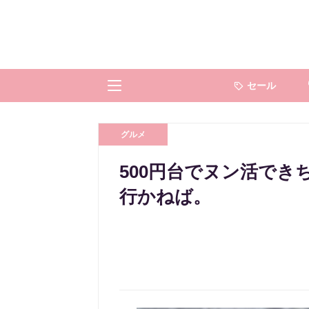
セール
グルメ
500円台でヌン活でき
行かねば。