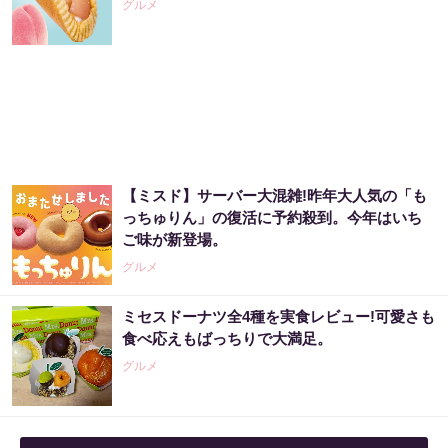
グルメ
PR（合同会社デジタルファーム ）
「え、こんなセールやってたの？」80％OFF
以上が続々登場！Amazonの本気が...
PR（Amazon）
【ミスド】サーバー大混雑!昨年大人気の「も
3億当選主婦「宝くじ買う前に〇〇した」当選
っちゅりん」の復活に予約殺到。今年はいち
率上げる方法
ご味が新登場。
PR（合同会社デジタルファーム ）
グルメ
ミセスドーナツ全4種を実食レビュー!可愛さも
【宝くじ当てたい方限定】もう外れるの、終
食べ応えもばっちりで大満足。
わりにしませんか
グルメ
PR（合同会社デジタルファーム ）