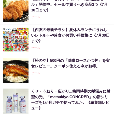
ル」開催中。セールで買うべき商品3つ《7月
30日まで》
セール
【西友の最新チラシ】夏休みランチにうれし
いレトルトや冷食がお買い得価格に《7月30日
まで》
セール
【松のや】500円の「味噌ロースかつ丼」を実
食レビュー。クーポン使える今がお得。
セール
くせ・うねり・広がり...梅雨時期の髪悩みに希
望の光。「matsukiyo CONCRED」の新シリ
ーズを1か月ガチで使ってみた。《編集部レビ
ュー》