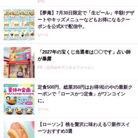
[PR]
【夢庵】7月30日限定で「生ビール」半額!デザ
ートやキッズメニューなどもお得になるクー
ポンを公式Xで配信中。
セール
「2027年の宝くじ当選者は〇〇です」占い師
が暴露
PR（合同会社デジタルファーム ）
定食500円、総菜350円はお得!松のやの最新ク
宝くじ当たる人だけが気づいている違い
ーポンで「ロースかつ定食」がワンコイン
に。
PR（合同会社デジタルファーム ）
セール
【ローソン】桃を贅沢に味わえる♡新作スイ
【宝くじの裏技】当たる側に回るか、このま
ーツおすすめ3選
まか