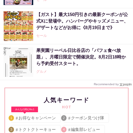
【ガスト】最大150円引きの最新クーポンが公
式Xに登場中。ハンバーグやキッズメニュー、
デザートなどがお得に《8月19日まで》
セール
果実園リーベル日比谷店の「パフェ食べ放
題」、月曜日限定で開催決定。8月2日18時か
ら予約受付スタート。
グルメ
Recommended by
人気キーワード
HOT
みんなの関心No.1
お得なキャンペーン
クーポン見つけ隊
1
2
トクトクトーキョー
編集部レビュー
3
4