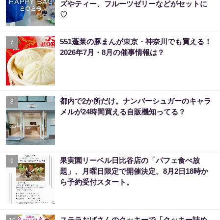
ズやティー、フルーツゼリーなどがセットに
♡
551蓬莱の豚まんが東京・神奈川でも買える！
7
2026年7月・8月の催事情報は？
都内で2か所だけ。ナンバーシュガーのキャラ
8
メルが24時間買える自販機知ってる？
果実園リーベル日比谷店の「パフェ食べ放
9
題」、月曜日限定で開催決定。8月2日18時か
ら予約受付スタート。
ステラおばさんのクッキーで「クッキー詰め