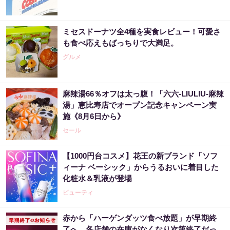
ミセスドーナツ全4種を実食レビュー！可愛さ
も食べ応えもばっちりで大満足。
グルメ
麻辣湯66％オフは太っ腹！「六六-LIULIU-麻辣
湯」恵比寿店でオープン記念キャンペーン実
施《8月6日から》
セール
【1000円台コスメ】花王の新ブランド「ソフ
ィーナ ベーシック」からうるおいに着目した
化粧水＆乳液が登場
ビューティ
赤から「ハーゲンダッツ食べ放題」が早期終
了へ。各店舗の在庫がなくなり次第終了だっ