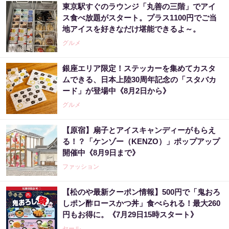
東京駅すぐのラウンジ「丸善の三階」でアイ
ス食べ放題がスタート。プラス1100円でご当
地アイスを好きなだけ堪能できるよ～。
グルメ
銀座エリア限定！ステッカーを集めてカスタ
ムできる、日本上陸30周年記念の「スタバカ
ード」が登場中《8月2日から》
グルメ
【原宿】扇子とアイスキャンディーがもらえ
る！？「ケンゾー（KENZO）」ポップアップ
開催中《8月9日まで》
ファッション
【松のや最新クーポン情報】500円で「鬼おろ
しポン酢ロースかつ丼」食べられる！最大260
円もお得に。《7月29日15時スタート》
セール