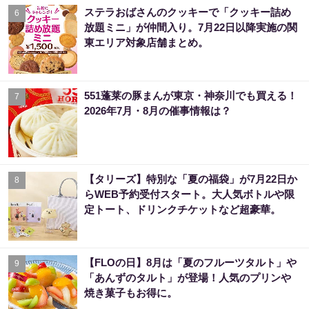
ステラおばさんのクッキーで「クッキー詰め
6
放題ミニ」が仲間入り。7月22日以降実施の関
東エリア対象店舗まとめ。
551蓬莱の豚まんが東京・神奈川でも買える！
7
2026年7月・8月の催事情報は？
【タリーズ】特別な「夏の福袋」が7月22日か
8
らWEB予約受付スタート。大人気ボトルや限
定トート、ドリンクチケットなど超豪華。
【FLOの日】8月は「夏のフルーツタルト」や
9
「あんずのタルト」が登場！人気のプリンや
焼き菓子もお得に。