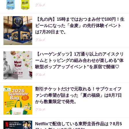
グルメ
【丸の内】15時まではおつまみ付で100円！生
ビールになった「金麦」の先行体験イベント
は7月20日まで。
グルメ
【ハーゲンダッツ】1万通り以上のアイスクリ
ームとトッピングの組み合わせが楽しめる"体
験型ポップアップイベント"を原宿で開催♡
グルメ
割引チケットだけで元取れる！サブウェイフ
ァンの希望が詰まった「夏の福袋」は8月7日
から数量限定で発売。
グルメ
Netflixで配信している東野圭吾作品は？8月5