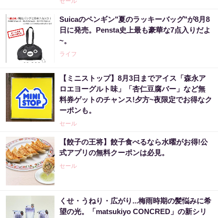
セール
Suicaのペンギン"夏のラッキーバッグ"が8月8
日に発売。Pensta史上最も豪華な7点入りだよ
~。
ライフ
【ミニストップ】8月3日までアイス「森永ア
ロエヨーグルト味」「杏仁豆腐バー」など無
料券ゲットのチャンス!夕方~夜限定でお得なク
ーポンも。
セール
【餃子の王将】餃子食べるなら水曜がお得!公
式アプリの無料クーポンは必見。
セール
くせ・うねり・広がり...梅雨時期の髪悩みに希
望の光。「matsukiyo CONCRED」の新シリ