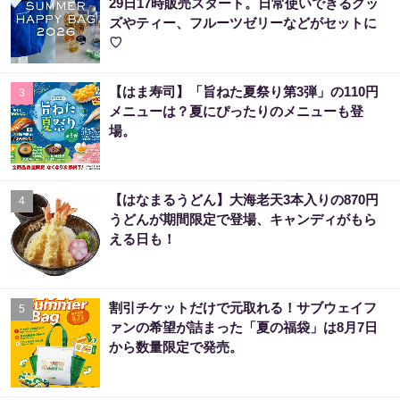
29日17時販売スタート。日常使いできるグッ
ズやティー、フルーツゼリーなどがセットに
♡
【はま寿司】「旨ねた夏祭り第3弾」の110円
3
メニューは？夏にぴったりのメニューも登
場。
【はなまるうどん】大海老天3本入りの870円
4
うどんが期間限定で登場、キャンディがもら
える日も！
割引チケットだけで元取れる！サブウェイフ
5
ァンの希望が詰まった「夏の福袋」は8月7日
から数量限定で発売。