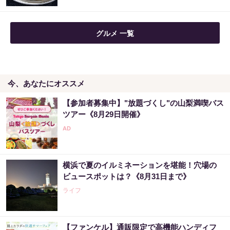
宝くじ当たる人は“たまたま”じゃない?!
グルメ 一覧
PR（合同会社デジタルファーム ）
今、あなたにオススメ
【宝くじの裏技】当たる側に回るか、このま
まか
【参加者募集中】"放題づくし"の山梨満喫バス
PR（合同会社デジタルファーム ）
ツアー《8月29日開催》
売り場じゃ教えてくれない！当たる人だけが
やってる宝くじの習慣
横浜で夏のイルミネーションを堪能！穴場の
PR（合同会社デジタルファーム ）
ビュースポットは？《8月31日まで》
ライフ
【ファンケル】通販限定で高機能ハンディフ