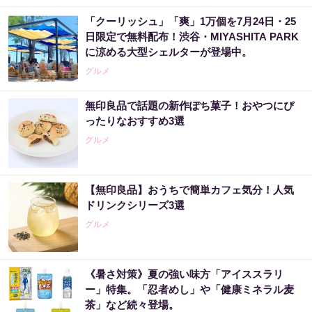
「クーリッシュ」「爽」1万個を7月24日・25
日限定で無料配布！渋谷・MIYASHITA PARK
に涼める大型シェルターが登場中。
グルメ
無印良品で話題の新作ぽち菓子！おやつにぴ
ったりなおすすめ3選
グルメ
【無印良品】おうちで簡単カフェ気分！人気
ドリンクシリーズ3選
グルメ
《暑さ対策》夏の強い味方「アイススラリ
ー」特集。「忍者めし」や「健康ミネラル麦
茶」など続々登場。