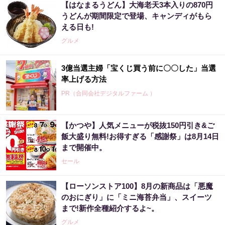
【はなまるうどん】大海老天3本入りの870円
うどんが期間限定で登場、キャンディがもら
える日も!
グルメ
3億当選主婦「宝くじ買う前に〇〇した」当選
率上げる方法
PR（合同会社デジタルファーム ）
【かつや】人気メニューが税抜150円引き&ご
あなたの金運はどう？宝くじに縁がある時、
飯大盛り無料!お得すぎる「感謝祭」は8月14日
金運はこう変わる
まで開催中。
PR（合同会社デジタルファーム ）
セール
【ローソンストア100】8月の新商品は「悪魔
「2027年の宝くじ当選者は〇〇です」占い師
のおにぎり」に「ミニ海苔弁当」、スイーツ
が暴露
まで!新作全種紹介するよ~。
PR（合同会社デジタルファーム ）
グルメ