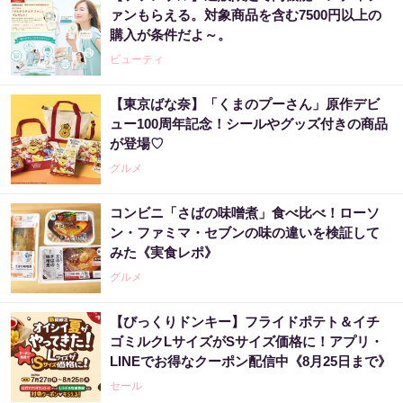
ァンもらえる。対象商品を含む7500円以上の
購入が条件だよ～。
ビューティ
【東京ばな奈】「くまのプーさん」原作デビ
ュー100周年記念！シールやグッズ付きの商品
が登場♡
グルメ
コンビニ「さばの味噌煮」食べ比べ！ローソ
ン・ファミマ・セブンの味の違いを検証して
みた《実食レポ》
グルメ
【びっくりドンキー】フライドポテト＆イチ
ゴミルクLサイズがSサイズ価格に！アプリ・
LINEでお得なクーポン配信中《8月25日まで》
セール