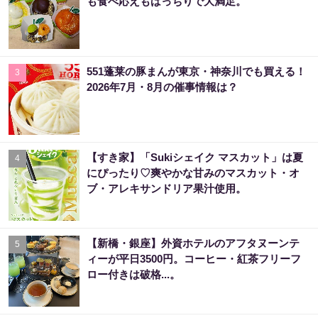
も食べ応えもばっちりで大満足。
551蓬莱の豚まんが東京・神奈川でも買える！
3
2026年7月・8月の催事情報は？
【すき家】「Sukiシェイク マスカット」は夏
4
にぴったり♡爽やかな甘みのマスカット・オ
ブ・アレキサンドリア果汁使用。
【新橋・銀座】外資ホテルのアフタヌーンテ
5
ィーが平日3500円。コーヒー・紅茶フリーフ
ロー付きは破格...。