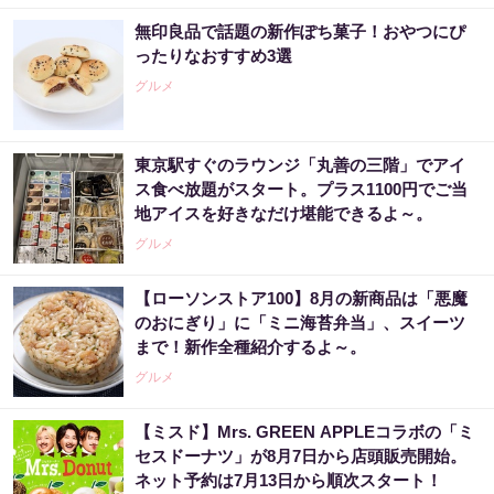
無印良品で話題の新作ぽち菓子！おやつにぴ
ったりなおすすめ3選
グルメ
東京駅すぐのラウンジ「丸善の三階」でアイ
ス食べ放題がスタート。プラス1100円でご当
地アイスを好きなだけ堪能できるよ～。
グルメ
【ローソンストア100】8月の新商品は「悪魔
のおにぎり」に「ミニ海苔弁当」、スイーツ
まで！新作全種紹介するよ～。
グルメ
【ミスド】Mrs. GREEN APPLEコラボの「ミ
セスドーナツ」が8月7日から店頭販売開始。
ネット予約は7月13日から順次スタート！