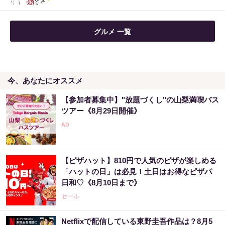
グルメ 一覧
今、あなたにオススメ
【参加者募集中】"放題づくし"の山梨満喫バス
ツアー《8月29日開催》
【ピザハット】810円で人気のピザが楽しめる
「ハットの日」は必見！土日はお得なピザパ
日和♡《8月10日まで》
セール
Netflixで配信している東野圭吾作品は？8月5