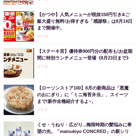
【かつや】人気メニューが税抜150円引き&ご
飯大盛り無料!お得すぎる「感謝祭」は8月14日
まで開催中。
セール
【ステーキ宮】優待券900円分の配布も!お盆期
間に特別ランチメニュー登場《8月23日まで》
セール
【ローソンストア100】8月の新商品は「悪魔
のおにぎり」に「ミニ海苔弁当」、スイーツ
まで!新作全種紹介するよ~。
グルメ
くせ・うねり・広がり...梅雨時期の髪悩みに希
望の光。「matsukiyo CONCRED」の新シリ