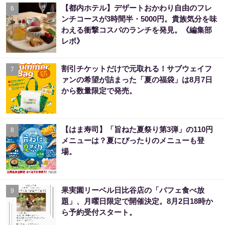
【都内ホテル】デザートおかわり自由のフレ
6
ンチコースが3時間半・5000円。貴族気分を味
わえる衝撃コスパのランチを発見。《編集部
レポ》
割引チケットだけで元取れる！サブウェイフ
7
ァンの希望が詰まった「夏の福袋」は8月7日
から数量限定で発売。
【はま寿司】「旨ねた夏祭り第3弾」の110円
8
メニューは？夏にぴったりのメニューも登
場。
果実園リーベル日比谷店の「パフェ食べ放
9
題」、月曜日限定で開催決定。8月2日18時か
ら予約受付スタート。