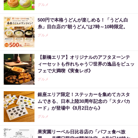
グルメ
500円で本格うどんが楽しめる！「うどん白
糸」目白店の"朝うどん"は7時～10時限定。
グルメ
【新橋エリア】オリジナルのアフタヌーンテ
ィーセットも作れちゃう♡世界の逸品をビュッ
フェで大満喫《実食レポ》
グルメ
銀座エリア限定！ステッカーを集めてカスタ
ムできる、日本上陸30周年記念の「スタバカ
ード」が登場中《8月2日から》
グルメ
果実園リーベル日比谷店の「パフェ食べ放