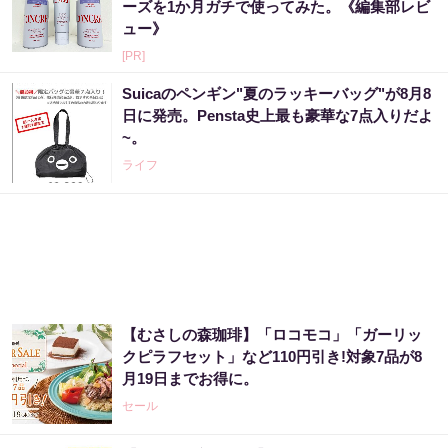
ーズを1か月ガチで使ってみた。《編集部レビ
ュー》
[PR]
Suicaのペンギン"夏のラッキーバッグ"が8月8
日に発売。Pensta史上最も豪華な7点入りだよ
~。
ライフ
【むさしの森珈琲】「ロコモコ」「ガーリッ
クピラフセット」など110円引き!対象7品が8
月19日までお得に。
セール