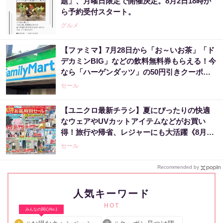
題」、月曜日限定で開催決定。8月2日18時か
ら予約受付スタート。
グルメ
【ファミマ】7月28日から「お～いお茶」「ド
デカミンBIG」などの飲料無料券もらえる！今
なら「ハーゲンダッツ」の50円引きクーポン
も。
セール
【ユニクロ最新チラシ】夏にぴったりの快適
なウェアやUVカットアイテムなどがお買い
得！旅行や帰省、レジャーにも大活躍《8月13
日まで》
セール
Recommended by
人気キーワード
HOT
みんなの関心No.1