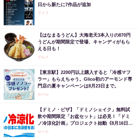
日から新たに7作品が追加
ライフ
【はなまるうどん】大海老天3本入りの870円
うどんが期間限定で登場、キャンディがもら
える日も！
グルメ
【東京駅】2200円以上購入すると「冷感マフ
ラー」もらえちゃう。Glico初のアーモンド専
門店の夏キャンペーンは8月23日まで。
セール
【ドミノ・ピザ】「ドミノシェイク」無料試
飲や期間限定「お盆セット」は必見！「ドミ
ノ冷涼化計画」プロジェクト始動《8月16日ま
で》
セール