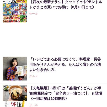
【西友の最新チラシ】クックドゥやPBレトル
トがまとめ買いでお得に《8月10日まで》
セール
「レシピである必要はなくて」料理家・長谷
川あかりさんが考える、たんぱく質との心地
よい付き合い方。
グルメ
【丸亀製麺】6月1日は「釜揚げうどん」が半
額!数量限定で「旨辛肉ラー油つけ汁」も登場
《一部店舗は10時開店》
セール