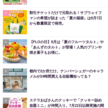
割引チケットだけで元取れる！サブウェイフ
3
ァンの希望が詰まった「夏の福袋」は8月7日
から数量限定で発売。
【FLOの日】8月は「夏のフルーツタルト」や
4
「あんずのタルト」が登場！人気のプリンや
焼き菓子もお得に。
都内で2か所だけ。ナンバーシュガーのキャラ
5
メルが24時間買える自販機知ってる？
ステラおばさんのクッキーで「クッキー詰め
6
放題ミニ」が仲間入り。7月22日以降実施の関