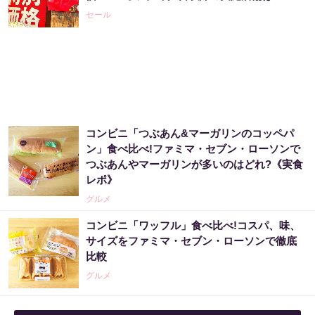
PR（合同会社デジタルファーム ）
セール
宝くじ当たる人は“たまたま”じゃない?!
PR（合同会社デジタルファーム ）
コンビニ「つぶあん&マーガリンのコッペパ
世界トップレベルの元証券マンが暴露「負け
ン」食べ比べ!ファミマ・セブン・ローソンで
投資家の共通項」
つぶあんやマーガリンが多いのはどれ?《実食
PR（Acoco.）
レポ》
グルメ
【今すぐやって】60歳以上は〇〇しないと金
コンビニ「ワッフル」食べ比べ!コスパ、味、
運が崩壊します
サイズをファミマ・セブン・ローソンで徹底
比較
PR（合同会社デジタルファーム ）
グルメ