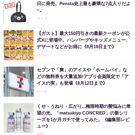
日に発売。Pensta史上最も豪華な7点入りだよ
~。
ライフ
【ガスト】最大150円引きの最新クーポンが公
式Xに登場中。ハンバーグやキッズメニュー、
デザートなどがお得に《8月19日まで》
セール
セブンで「爽」のアイスや「ホームパイ」な
どの無料券を大量追加!アプリ会員限定で「ア
イスの実」も登場《8月12日まで》
セール
くせ・うねり・広がり...梅雨時期の髪悩みに希
望の光。「matsukiyo CONCRED」の新シリ
ーズを1か月ガチで使ってみた。《編集部レビ
ュー》
[PR]