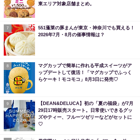
東エリア対象店舗まとめ。
551蓬莱の豚まんが東京・神奈川でも買える！
7
2026年7月・8月の催事情報は？
マグカップで簡単に作れる平成スイーツがア
8
ップデートして復活！「マグカップでふっく
らケーキ！モコモコ」8月3日に発売♡
【DEAN&DELUCA】初の「夏の福袋」が7月
9
29日17時販売スタート。日常使いできるグッ
ズやティー、フルーツゼリーなどがセットに
♡