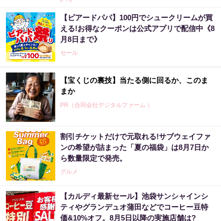
【ビアードパパ】100円でシュークリームが買
える!お得なクーポンは公式アプリで配信中《8
月8日まで》
セール
【宝くじの裏技】当たる側に回るか、このま
まか
PR（合同会社デジタルファーム ）
割引チケットだけで元取れる!サブウェイファ
宝くじ当たる人だけが気づいている違い
ンの希望が詰まった「夏の福袋」は8月7日か
ら数量限定で発売。
PR（合同会社デジタルファーム ）
グルメ
【カルディ最新セール】池袋サンシャインシ
「宝くじ、運じゃなかった」当たる人は“同じ
ティやグランデュオ蒲田などでコーヒー豆特
こと”してる
価&10%オフ。8月5日以降の実施店舗は?