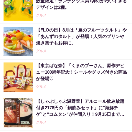
数量限定！ランチグッズ第1弾のかわいすぎる
デザインは2種。
グルメ
【FLOの日】8月は「夏のフルーツタルト」や
「あんずのタルト」が登場！人気のプリンや
焼き菓子もお得に。
グルメ
【東京ばな奈】「くまのプーさん」原作デビ
ュー100周年記念！シールやグッズ付きの商品
が登場♡
グルメ
【しゃぶしゃぶ温野菜】アルコール飲み放題
付き2178円の「鍋飲みセット」に"海鮮チ
ゲ"と"コムタン"が仲間入り！9月15日までの
夏限定。
グルメ