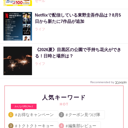
セール
Netflixで配信している東野圭吾作品は？8月5
日から新たに7作品が追加
ライフ
《2026夏》目黒区の公園で手持ち花火ができ
る！日時と場所は？
ライフ
Recommended by
人気キーワード
HOT
みんなの関心No.1
お得なキャンペーン
クーポン見つけ隊
1
2
トクトクトーキョー
編集部レビュー
3
4