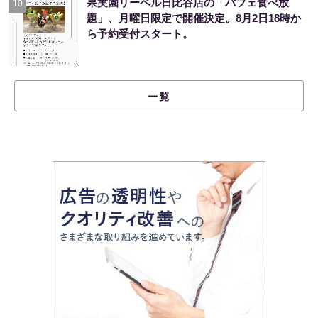
果実園リーベル日比谷店の「パフェ食べ放
10
題」、月曜日限定で開催決定。8月2日18時か
ら予約受付スタート。
一覧