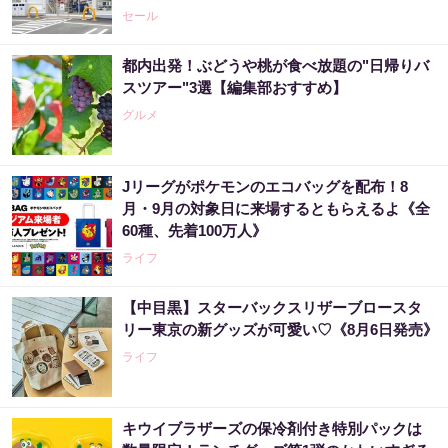
どお得企画も目白押し。
セール
都内出発！ぶどうや桃が食べ放題の"日帰りバ
スツアー"3選【編集部おすすめ】
グルメ
Jリーグがポケモンのエコバッグを配布！8
月・9月の対象日に来場するともらえるよ《全
60種、先着100万人》
ライフ
【中目黒】スターバックスリザーブロースタ
リー東京の新グッズが可愛い♡《8月6日発売》
ライフ
キウイブラザーズの保冷剤付き特別パックは