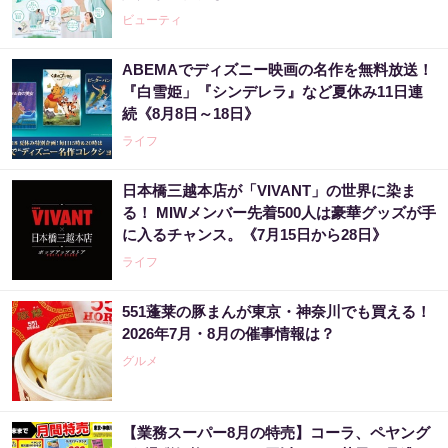
ビューティ
ABEMAでディズニー映画の名作を無料放送！
『白雪姫」『シンデレラ』など夏休み11日連
続《8月8日～18日》
ライフ
日本橋三越本店が「VIVANT」の世界に染ま
る！ MIWメンバー先着500人は豪華グッズが手
に入るチャンス。《7月15日から28日》
ライフ
551蓬莱の豚まんが東京・神奈川でも買える！
2026年7月・8月の催事情報は？
グルメ
【業務スーパー8月の特売】コーラ、ペヤング