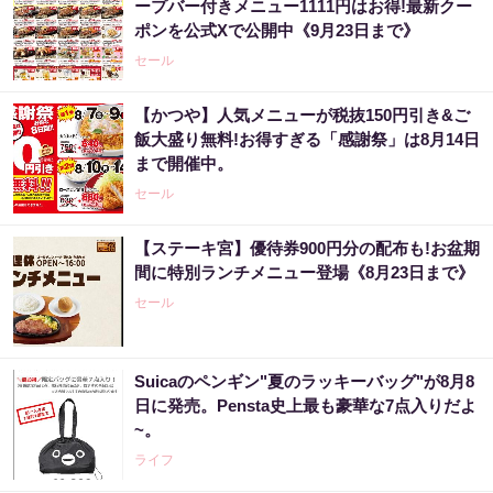
ープバー付きメニュー1111円はお得!最新クー
ポンを公式Xで公開中《9月23日まで》
セール
【かつや】人気メニューが税抜150円引き&ご
飯大盛り無料!お得すぎる「感謝祭」は8月14日
まで開催中。
セール
【ステーキ宮】優待券900円分の配布も!お盆期
間に特別ランチメニュー登場《8月23日まで》
セール
Suicaのペンギン"夏のラッキーバッグ"が8月8
日に発売。Pensta史上最も豪華な7点入りだよ
~。
ライフ