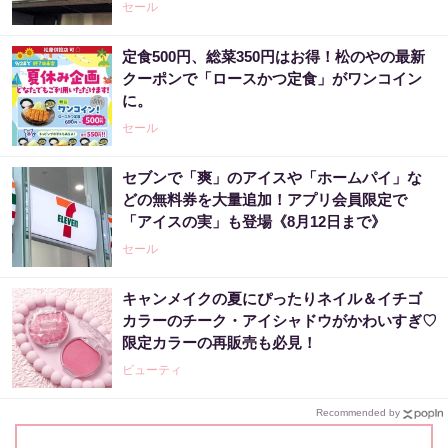
セール
定食500円、総菜350円はお得！松のやの最新
クーポンで「ロースかつ定食」がワンコイン
に。
セール
セブンで「爽」のアイスや「ホームパイ」な
どの無料券を大量追加！アプリ会員限定で
「アイスの実」も登場《8月12日まで》
セール
キャンメイクの夏にぴったりネイル＆イチゴ
カラーのチーク・アイシャドウがかわいすぎ♡
限定カラーの再販売も必見！
ビューティ
Recommended by