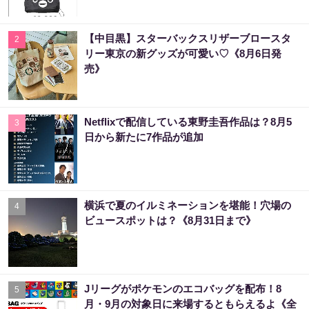
【中目黒】スターバックスリザーブロースタ
2
リー東京の新グッズが可愛い♡《8月6日発
売》
Netflixで配信している東野圭吾作品は？8月5
3
日から新たに7作品が追加
横浜で夏のイルミネーションを堪能！穴場の
4
ビュースポットは？《8月31日まで》
Jリーグがポケモンのエコバッグを配布！8
5
月・9月の対象日に来場するともらえるよ《全