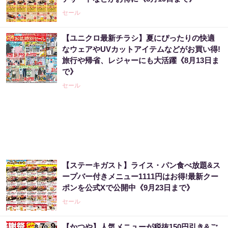
セール
【ユニクロ最新チラシ】夏にぴったりの快適
なウェアやUVカットアイテムなどがお買い得!
旅行や帰省、レジャーにも大活躍《8月13日ま
で》
セール
【ステーキガスト】ライス・パン食べ放題&ス
ープバー付きメニュー1111円はお得!最新クー
ポンを公式Xで公開中《9月23日まで》
セール
【かつや】人気メニューが税抜150円引き&ご