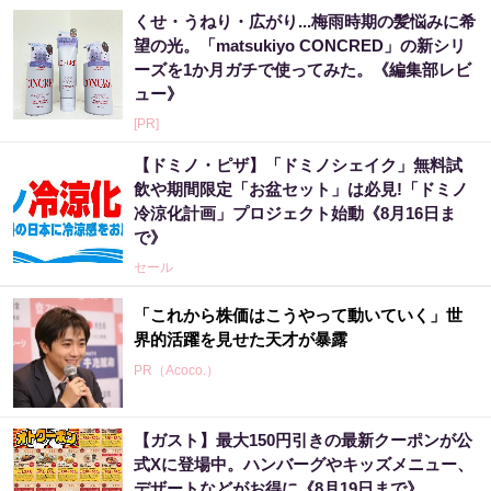
くせ・うねり・広がり...梅雨時期の髪悩みに希
望の光。「matsukiyo CONCRED」の新シリ
ーズを1か月ガチで使ってみた。《編集部レビ
ュー》
[PR]
【ドミノ・ピザ】「ドミノシェイク」無料試
飲や期間限定「お盆セット」は必見!「ドミノ
冷涼化計画」プロジェクト始動《8月16日ま
で》
セール
「これから株価はこうやって動いていく」世
界的活躍を見せた天才が暴露
PR（Acoco.）
【ガスト】最大150円引きの最新クーポンが公
式Xに登場中。ハンバーグやキッズメニュー、
デザートなどがお得に《8月19日まで》