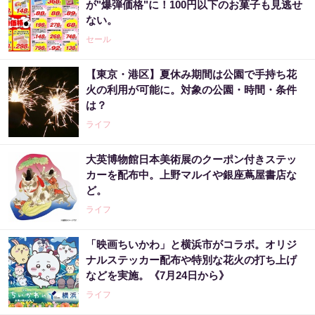
が"爆弾価格"に！100円以下のお菓子も見逃せ
ない。
セール
【東京・港区】夏休み期間は公園で手持ち花
火の利用が可能に。対象の公園・時間・条件
は？
ライフ
大英博物館日本美術展のクーポン付きステッ
カーを配布中。上野マルイや銀座蔦屋書店な
ど。
ライフ
「映画ちいかわ」と横浜市がコラボ。オリジ
ナルステッカー配布や特別な花火の打ち上げ
などを実施。《7月24日から》
ライフ