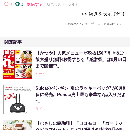
関連記事
【かつや】人気メニューが税抜150円引き&ご
飯大盛り無料!お得すぎる「感謝祭」は8月14日
まで開催中。
セール
Suicaのペンギン"夏のラッキーバッグ"が8月8
日に発売。Pensta史上最も豪華な7点入りだよ
~。
ライフ
【むさしの森珈琲】「ロコモコ」「ガーリッ
クピラフセット」など110円引き!対象7品が8