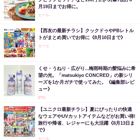
月19日までお得に。
セール
【西友の最新チラシ】クックドゥやPBレトル
トがまとめ買いでお得に《8月10日まで》
セール
くせ・うねり・広がり...梅雨時期の髪悩みに希
望の光。「matsukiyo CONCRED」の新シリ
ーズを1か月ガチで使ってみた。《編集部レビ
ュー》
[PR]
【ユニクロ最新チラシ】夏にぴったりの快適
なウェアやUVカットアイテムなどがお買い得!
旅行や帰省、レジャーにも大活躍《8月13日ま
で》
セール