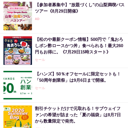
【参加者募集中】"放題づくし"の山梨満喫バス
ツアー《8月29日開催》
【松のや最新クーポン情報】500円で「鬼おろ
しポン酢ロースかつ丼」食べられる！最大260
円もお得に。《7月29日15時スタート》
セール
【ハンズ】50％オフセールに限定セットも！
「50周年創業祭」は9月6日まで開催。
セール
割引チケットだけで元取れる！サブウェイフ
ァンの希望が詰まった「夏の福袋」は8月7日
から数量限定で発売。