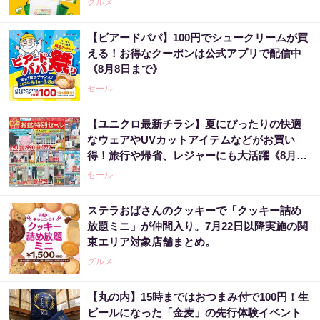
グルメ
【ビアードパパ】100円でシュークリームが買
える！お得なクーポンは公式アプリで配信中
《8月8日まで》
セール
【ユニクロ最新チラシ】夏にぴったりの快適
なウェアやUVカットアイテムなどがお買い
得！旅行や帰省、レジャーにも大活躍《8月13
日まで》
セール
ステラおばさんのクッキーで「クッキー詰め
放題ミニ」が仲間入り。7月22日以降実施の関
東エリア対象店舗まとめ。
グルメ
【丸の内】15時まではおつまみ付で100円！生
ビールになった「金麦」の先行体験イベント