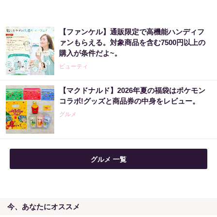
PR（合同会社デジタルファーム ）
【ファンケル】通販限定で高機能ハンディフ
宝くじ当たる人は“たまたま”じゃない?!
ァンもらえる。対象商品を含む7500円以上の
購入が条件だよ~。
PR（合同会社デジタルファーム ）
ビューティ
【マクドナルド】2026年夏の福袋はポケモン
【昭和43年以前生まれはロト６この数字を買
コラボ!グッズと商品券の中身をレビュー。
うべき】6つの数字が「完全一致」する方...
グルメ
PR（株式会社MURA）
グルメ 一覧
今、あなたにオススメ