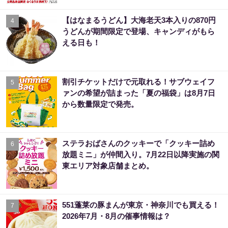
【はなまるうどん】大海老天3本入りの870円
4
うどんが期間限定で登場、キャンディがもら
える日も！
割引チケットだけで元取れる！サブウェイフ
5
ァンの希望が詰まった「夏の福袋」は8月7日
から数量限定で発売。
ステラおばさんのクッキーで「クッキー詰め
6
放題ミニ」が仲間入り。7月22日以降実施の関
東エリア対象店舗まとめ。
551蓬莱の豚まんが東京・神奈川でも買える！
7
2026年7月・8月の催事情報は？