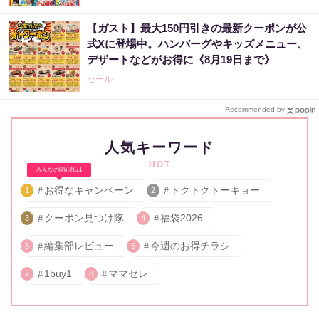
【ガスト】最大150円引きの最新クーポンが公
式Xに登場中。ハンバーグやキッズメニュー、
デザートなどがお得に《8月19日まで》
セール
Recommended by
人気キーワード
HOT
みんなの関心No.1
お得なキャンペーン
トクトクトーキョー
1
2
クーポン見つけ隊
福袋2026
3
4
編集部レビュー
今週のお得チラシ
5
6
1buy1
ママセレ
7
8