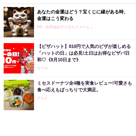
あなたの金運はどう？宝くじに縁がある時、
金運はこう変わる
PR（合同会社デジタルファーム ）
【ピザハット】810円で人気のピザが楽しめる
宝くじ当たる人だけが気づいている違い
「ハットの日」は必見!土日はお得なピザパ日
和♡《8月10日まで》
PR（合同会社デジタルファーム ）
セール
ミセスドーナツ全4種を実食レビュー!可愛さも
【昭和43年以前生まれはロト６この数字を買
食べ応えもばっちりで大満足。
うべき】6つの数字が「完全一致」する方...
グルメ
PR（株式会社MURA）
【宝くじの裏技】当たる側に回るか、このま
まか