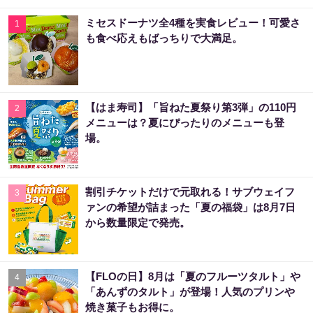
ミセスドーナツ全4種を実食レビュー！可愛さ
1
も食べ応えもばっちりで大満足。
【はま寿司】「旨ねた夏祭り第3弾」の110円
2
メニューは？夏にぴったりのメニューも登
場。
割引チケットだけで元取れる！サブウェイフ
3
ァンの希望が詰まった「夏の福袋」は8月7日
から数量限定で発売。
【FLOの日】8月は「夏のフルーツタルト」や
4
「あんずのタルト」が登場！人気のプリンや
焼き菓子もお得に。