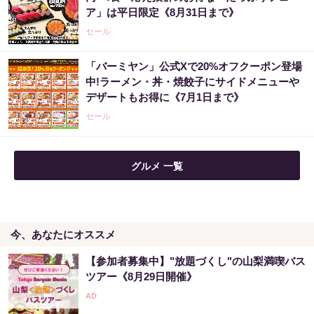
ア」は平日限定《8月31日まで》
セール
「バーミヤン」公式Xで20%オフクーポン登場
中!ラーメン・丼・焼餃子にサイドメニューや
デザートもお得に《7月1日まで》
セール
グルメ 一覧
今、あなたにオススメ
【参加者募集中】"放題づくし"の山梨満喫バス
ツアー《8月29日開催》