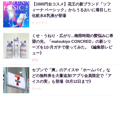
【1000円台コスメ】花王の新ブランド「ソフ
ィーナ ベーシック」からうるおいに着目した
化粧水&乳液が登場
ビューティ
くせ・うねり・広がり...梅雨時期の髪悩みに希
望の光。「matsukiyo CONCRED」の新シリ
ーズを1か月ガチで使ってみた。《編集部レビ
ュー》
[PR]
セブンで「爽」のアイスや「ホームパイ」な
どの無料券を大量追加!アプリ会員限定で「ア
イスの実」も登場《8月12日まで》
セール