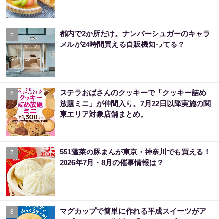
都内で2か所だけ。ナンバーシュガーのキャラ
5
メルが24時間買える自販機知ってる？
ステラおばさんのクッキーで「クッキー詰め
6
放題ミニ」が仲間入り。7月22日以降実施の関
東エリア対象店舗まとめ。
551蓬莱の豚まんが東京・神奈川でも買える！
7
2026年7月・8月の催事情報は？
マグカップで簡単に作れる平成スイーツがア
8