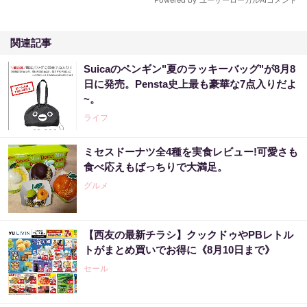
関連記事
Suicaのペンギン"夏のラッキーバッグ"が8月8
日に発売。Pensta史上最も豪華な7点入りだよ
~。
ライフ
ミセスドーナツ全4種を実食レビュー!可愛さも
食べ応えもばっちりで大満足。
グルメ
【西友の最新チラシ】クックドゥやPBレトル
トがまとめ買いでお得に《8月10日まで》
セール