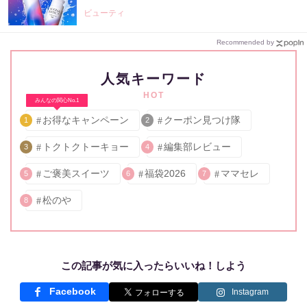
ビューティ
Recommended by
人気キーワード
HOT
みんなの関心No.1
お得なキャンペーン
クーポン見つけ隊
1
2
トクトクトーキョー
編集部レビュー
3
4
ご褒美スイーツ
福袋2026
ママセレ
5
6
7
松のや
8
この記事が気に入ったらいいね！しよう
Facebook
Instagram