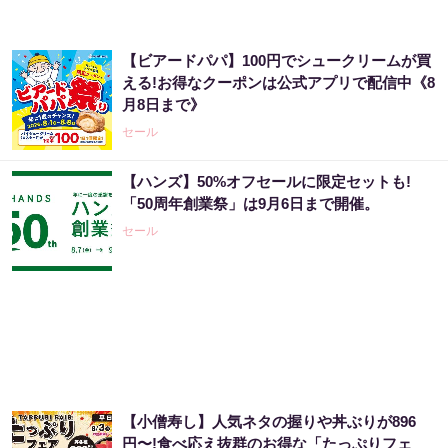
【ビアードパパ】100円でシュークリームが買
える!お得なクーポンは公式アプリで配信中《8
月8日まで》
セール
【ハンズ】50%オフセールに限定セットも!
「50周年創業祭」は9月6日まで開催。
セール
【小僧寿し】人気ネタの握りや丼ぶりが896
円〜!食べ応え抜群のお得な「たっぷりフェ