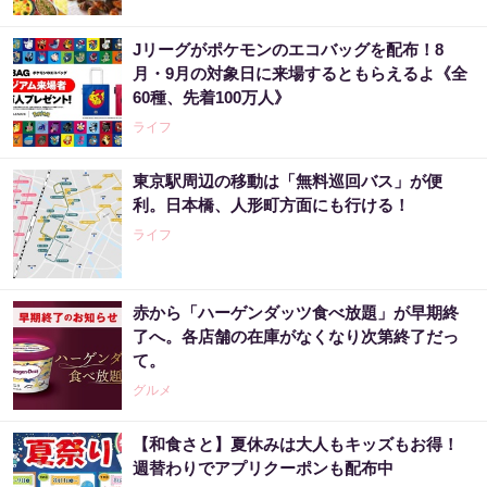
Jリーグがポケモンのエコバッグを配布！8
月・9月の対象日に来場するともらえるよ《全
60種、先着100万人》
ライフ
東京駅周辺の移動は「無料巡回バス」が便
利。日本橋、人形町方面にも行ける！
ライフ
赤から「ハーゲンダッツ食べ放題」が早期終
了へ。各店舗の在庫がなくなり次第終了だっ
て。
グルメ
【和食さと】夏休みは大人もキッズもお得！
週替わりでアプリクーポンも配布中