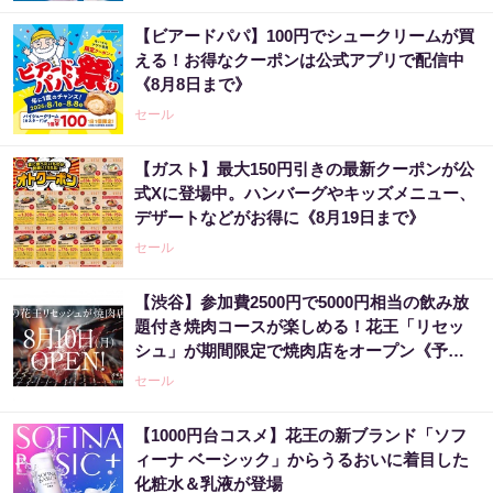
【ビアードパパ】100円でシュークリームが買
える！お得なクーポンは公式アプリで配信中
《8月8日まで》
セール
【ガスト】最大150円引きの最新クーポンが公
式Xに登場中。ハンバーグやキッズメニュー、
デザートなどがお得に《8月19日まで》
セール
【渋谷】参加費2500円で5000円相当の飲み放
題付き焼肉コースが楽しめる！花王「リセッ
シュ」が期間限定で焼肉店をオープン《予約
受付中》
セール
【1000円台コスメ】花王の新ブランド「ソフ
ィーナ ベーシック」からうるおいに着目した
化粧水＆乳液が登場