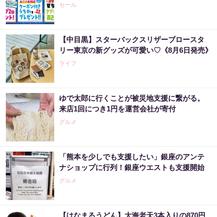
セール
【中目黒】スターバックスリザーブロースタ
リー東京の新グッズが可愛い♡《8月6日発売》
ライフ
ゆで太郎に行くことが被災地支援に繋がる。
来店1回につき1円を運営会社が寄付
グルメ
「熊本を少しでも支援したい」銀座のアンテ
ナショップに行列！銀座ウエストも支援開始
グルメ
【はなまるうどん】大海老天3本入りの870円