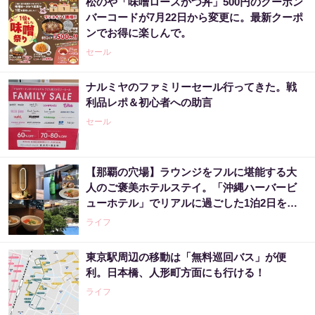
松のや「味噌ロースかつ丼」500円のクーポン
バーコードが7月22日から変更に。最新クーポ
ンでお得に楽しんで。
セール
ナルミヤのファミリーセール行ってきた。戦
利品レポ＆初心者への助言
セール
【那覇の穴場】ラウンジをフルに堪能する大
人のご褒美ホテルステイ。「沖縄ハーバービ
ューホテル」でリアルに過ごした1泊2日をレ
ビュー。
ライフ
東京駅周辺の移動は「無料巡回バス」が便
利。日本橋、人形町方面にも行ける！
ライフ