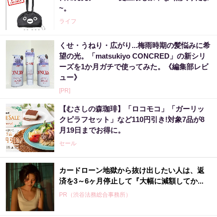
~。
ライフ
くせ・うねり・広がり...梅雨時期の髪悩みに希
望の光。「matsukiyo CONCRED」の新シリ
ーズを1か月ガチで使ってみた。《編集部レビ
ュー》
[PR]
【むさしの森珈琲】「ロコモコ」「ガーリッ
クピラフセット」など110円引き!対象7品が8
月19日までお得に。
セール
カードローン地獄から抜け出したい人は、返
済を3～6ヶ月停止して『大幅に減額してか...
PR（渋谷法務総合事務所）