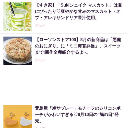
【すき家】「Sukiシェイク マスカット」は夏
にぴったり♡爽やかな甘みのマスカット・オ
ブ・アレキサンドリア果汁使用。
グルメ
【ローソンストア100】8月の新商品は「悪魔
のおにぎり」に「ミニ海苔弁当」、スイーツ
まで!新作全種紹介するよ~。
グルメ
豊島屋「鳩サブレー」モチーフのシリコンポ
ーチがかわいすぎる♡8月10日の"鳩の日"発
売。