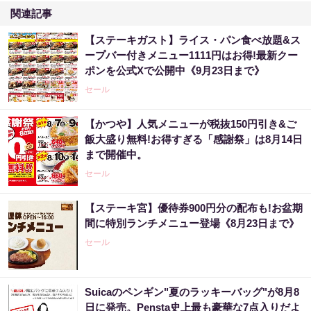
関連記事
【ステーキガスト】ライス・パン食べ放題&ス
ープバー付きメニュー1111円はお得!最新クー
ポンを公式Xで公開中《9月23日まで》
セール
【かつや】人気メニューが税抜150円引き&ご
飯大盛り無料!お得すぎる「感謝祭」は8月14日
まで開催中。
セール
【ステーキ宮】優待券900円分の配布も!お盆期
間に特別ランチメニュー登場《8月23日まで》
セール
Suicaのペンギン"夏のラッキーバッグ"が8月8
日に発売。Pensta史上最も豪華な7点入りだよ