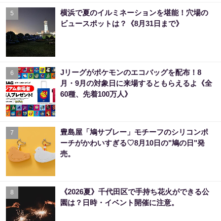
横浜で夏のイルミネーションを堪能！穴場の
5
ビュースポットは？《8月31日まで》
Jリーグがポケモンのエコバッグを配布！8
6
月・9月の対象日に来場するともらえるよ《全
60種、先着100万人》
豊島屋「鳩サブレー」モチーフのシリコンポ
7
ーチがかわいすぎる♡8月10日の"鳩の日"発
売。
《2026夏》千代田区で手持ち花火ができる公
8
園は？日時・イベント開催に注意。