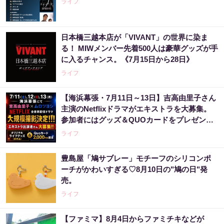
ライフ
日本橋三越本店が「VIVANT」の世界に染ま
る！ MIWメンバー先着500人は豪華グッズが手
に入るチャンス。《7月15日から28日》
ライフ
【海浜幕張・7月11日～13日】吉高由里子さん
主演のNetflixドラマがエキストラを大募集。
参加者にはグッズ＆QUOカードをプレゼン
ト！
ライフ
豊島屋「鳩サブレー」モチーフのシリコンポ
ーチがかわいすぎる♡8月10日の"鳩の日"発
売。
ライフ
【ファミマ】8月4日からファミチキなどが