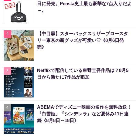
日に発売。Pensta史上最も豪華な7点入りだよ
～。
【中目黒】スターバックスリザーブロースタ
2
リー東京の新グッズが可愛い♡《8月6日発
売》
Netflixで配信している東野圭吾作品は？8月5
3
日から新たに7作品が追加
ABEMAでディズニー映画の名作を無料放送！
4
『白雪姫」『シンデレラ』など夏休み11日連
続《8月8日～18日》