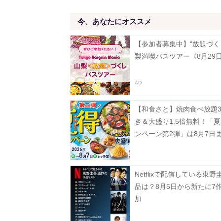
今、あなたにオススメ
【参加者募集中】"放題づく
梨満喫バスツアー《8月29
【和食さと】焼肉食べ放題3
き＆大盛り1.5倍無料！「
ンペーン第2弾」は8月7日
中。
Netflixで配信している東野
品は？8月5日から新たに7
加