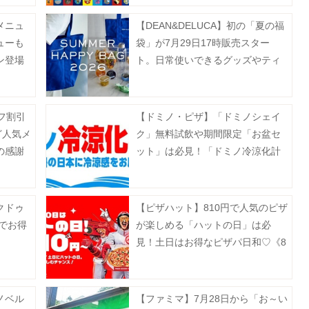
メニュ
【DEAN&DELUCA】初の「夏の福
ューも
袋」が7月29日17時販売スター
ン登場
ト。日常使いできるグッズやティ
ー、フルーツゼリーなどがセット
に♡
フ割引
【ドミノ・ピザ】「ドミノシェイ
ど人気メ
ク」無料試飲や期間限定「お盆セ
の感謝
ット」は必見！「ドミノ冷涼化計
。
画」プロジェクト始動《8月16日ま
で》
クドゥ
【ピザハット】810円で人気のピザ
でお得
が楽しめる「ハットの日」は必
見！土日はお得なピザパ日和♡《8
月10日まで》
ノベル
【ファミマ】7月28日から「お～い