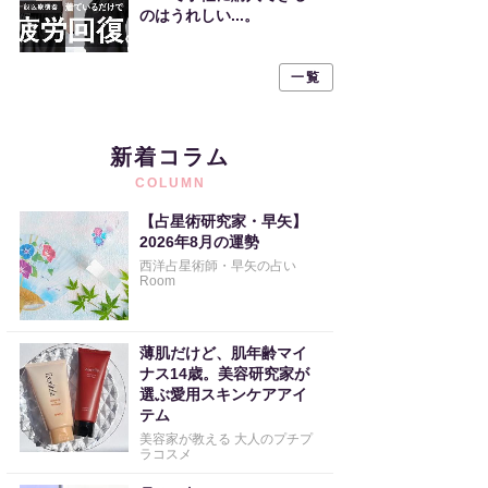
のはうれしい...。
一覧
新着コラム
COLUMN
【占星術研究家・早矢】
2026年8月の運勢
西洋占星術師・早矢の占い
Room
薄肌だけど、肌年齢マイ
ナス14歳。美容研究家が
選ぶ愛用スキンケアアイ
テム
美容家が教える 大人のプチプ
ラコスメ