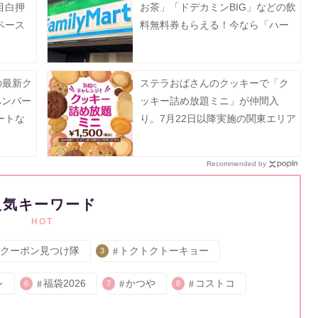
目白押
お茶」「ドデカミンBIG」などの飲
ペース
料無料券もらえる！今なら「ハー
ゲンダッツ」の50円引きクーポン
も。
の最新ク
ステラおばさんのクッキーで「ク
ハンバー
ッキー詰め放題ミニ」が仲間入
ートな
り。7月22日以降実施の関東エリア
》
対象店舗まとめ。
Recommended by
人気キーワード
HOT
クーポン見つけ隊
トクトクトーキョー
3
レ
福袋2026
かつや
コストコ
6
7
8