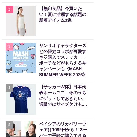
【無印良品】今買いた
2
い！夏に活躍する話題の
肌着アイテム3選
サンリオキャラクターズ
3
との限定コラボが可愛す
ぎ♡購入でステッカー・
ポーチなどがもらえるキ
ャンペーンも《MASH
SUMMER WEEK 2026》
【サッカーW杯】日本代
4
表ホームユニ、今のうち
にゲットしておきたい。
通販ではサイズ欠けも...。
ベイシアのリカバリーウ
5
ェアは1089円から！スー
パーで手軽に購入できる