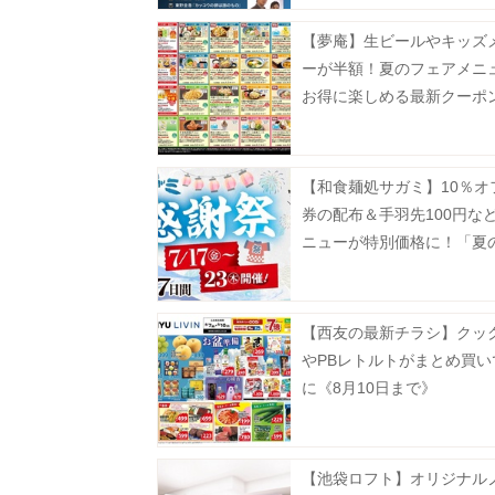
【夢庵】生ビールやキッズ
ーが半額！夏のフェアメニ
お得に楽しめる最新クーポ
中《9月2日まで》
【和食麺処サガミ】10％オ
券の配布＆手羽先100円な
ニューが特別価格に！「夏
祭」は7月17日～23日開催
【西友の最新チラシ】クッ
やPBレトルトがまとめ買い
に《8月10日まで》
【池袋ロフト】オリジナル