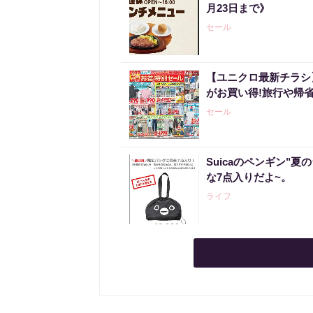
月23日まで》
セール
【ユニクロ最新チラシ
がお買い得!旅行や帰
セール
Suicaのペンギン"夏
な7点入りだよ~。
ライフ