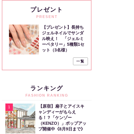
プレゼント
PRESENT
【プレゼント】長持ち
ジェルネイルでサンダ
ル映え！ 「ジェルミ
ーペタリー」5種類1セ
ット（3名様）
一覧
ランキング
FASHION RANKING
【原宿】扇子とアイスキ
1
ャンディーがもらえ
る！？「ケンゾー
（KENZO）」ポップアッ
プ開催中《8月9日まで》