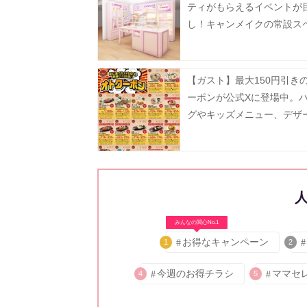
ティがもらえるイベントが
し！キャンメイクの常設ス
が8月5日にオープン。
【ガスト】最大150円引き
ーポンが公式Xに登場中。
グやキッズメニュー、デザ
どがお得に《8月19日まで
みんなの関心No.1
お得なキャンペーン
1
2
今週のお得チラシ
ママセ
4
5