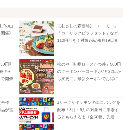
し"の山
【むさしの森珈琲】「ロコモコ」
日開催》
「ガーリックピラフセット」など
110円引き！対象7品が8月19日ま
でお得に。
30円引
松のや「味噌ロースかつ丼」500円
夏得キャ
のクーポンバーコードが7月22日か
まで開催
ら変更に。最新クーポンでお得に
楽しんで。
圭吾作
Jリーグがポケモンのエコバッグを
作品が追
配布！8月・9月の対象日に来場す
るともらえるよ《全60種、先着
100万人》