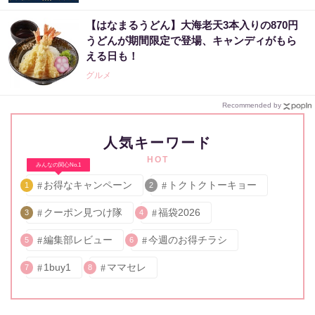
【はなまるうどん】大海老天3本入りの870円
うどんが期間限定で登場、キャンディがもら
える日も！
グルメ
Recommended by
人気キーワード
HOT
みんなの関心No.1
お得なキャンペーン
トクトクトーキョー
1
2
クーポン見つけ隊
福袋2026
3
4
編集部レビュー
今週のお得チラシ
5
6
1buy1
ママセレ
7
8