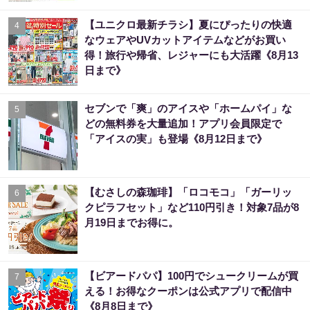
【ユニクロ最新チラシ】夏にぴったりの快適
4
なウェアやUVカットアイテムなどがお買い
得！旅行や帰省、レジャーにも大活躍《8月13
日まで》
セブンで「爽」のアイスや「ホームパイ」な
5
どの無料券を大量追加！アプリ会員限定で
「アイスの実」も登場《8月12日まで》
【むさしの森珈琲】「ロコモコ」「ガーリッ
6
クピラフセット」など110円引き！対象7品が8
月19日までお得に。
【ビアードパパ】100円でシュークリームが買
7
える！お得なクーポンは公式アプリで配信中
《8月8日まで》