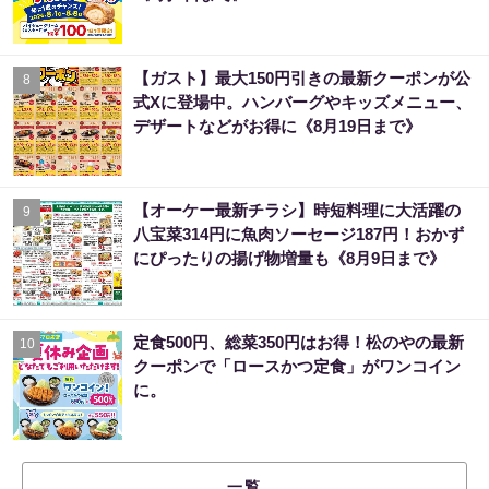
【ガスト】最大150円引きの最新クーポンが公
8
式Xに登場中。ハンバーグやキッズメニュー、
デザートなどがお得に《8月19日まで》
【オーケー最新チラシ】時短料理に大活躍の
9
八宝菜314円に魚肉ソーセージ187円！おかず
にぴったりの揚げ物増量も《8月9日まで》
定食500円、総菜350円はお得！松のやの最新
10
クーポンで「ロースかつ定食」がワンコイン
に。
一覧