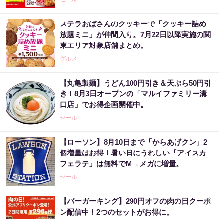
ステラおばさんのクッキーで「クッキー詰め
放題ミニ」が仲間入り。7月22日以降実施の関
東エリア対象店舗まとめ。
グルメ
【丸亀製麺】うどん100円引き＆天ぷら50円引
き！8月3日オープンの「マルイファミリー溝
口店」でお得企画開催中。
セール
【ローソン】8月10日まで「からあげクン」2
個増量はお得！暑い日にうれしい「アイスカ
フェラテ」は無料でM→メガに増量。
セール
【バーガーキング】290円オフの肉の日クーポ
ン配信中！2つのセットがお得に。