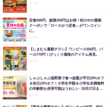
セール
定食500円、総菜350円はお得！松のやの最新
クーポンで「ロースかつ定食」がワンコイン
に。
セール
【しまむら最新チラシ】ワンピース550円、パ
ーカ770円！びっくり価格のアイテム発見。
セール
しゃぶしゃぶ温野菜で食べ放題が平日20%オフ
＆休日10%オフ！小学生半額＆小学生未満無料
の年齢割も併用可能はうれしい《8月27日ま
で》
セール
【西友の最新チラシ】ポリンキー106円、伊右