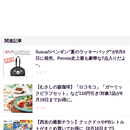
関連記事
Suicaのペンギン"夏のラッキーバッグ"が8月8
日に発売。Pensta史上最も豪華な7点入りだよ
~。
ライフ
【むさしの森珈琲】「ロコモコ」「ガーリッ
クピラフセット」など110円引き!対象7品が8
月19日までお得に。
セール
【西友の最新チラシ】クックドゥやPBレトル
トがまとめ買いでお得に《8月10日まで》