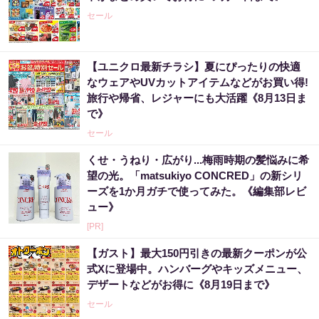
セール
【ユニクロ最新チラシ】夏にぴったりの快適
なウェアやUVカットアイテムなどがお買い得!
旅行や帰省、レジャーにも大活躍《8月13日ま
で》
セール
くせ・うねり・広がり...梅雨時期の髪悩みに希
望の光。「matsukiyo CONCRED」の新シリ
ーズを1か月ガチで使ってみた。《編集部レビ
ュー》
[PR]
【ガスト】最大150円引きの最新クーポンが公
式Xに登場中。ハンバーグやキッズメニュー、
デザートなどがお得に《8月19日まで》
セール