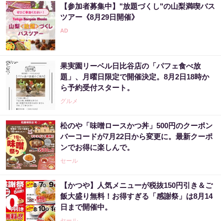
【参加者募集中】"放題づくし"の山梨満喫バス
ツアー《8月29日開催》
果実園リーベル日比谷店の「パフェ食べ放
題」、月曜日限定で開催決定。8月2日18時か
ら予約受付スタート。
グルメ
松のや「味噌ロースかつ丼」500円のクーポン
バーコードが7月22日から変更に。最新クーポ
ンでお得に楽しんで。
セール
【かつや】人気メニューが税抜150円引き＆ご
飯大盛り無料！お得すぎる「感謝祭」は8月14
日まで開催中。
セール