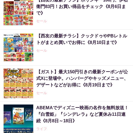
衛門83円！お買い得品をチェック《8月6日ま
で》
セール
【西友の最新チラシ】クックドゥやPBレトル
トがまとめ買いでお得に《8月10日まで》
セール
【ガスト】最大150円引きの最新クーポンが公
式Xに登場中。ハンバーグやキッズメニュー、
デザートなどがお得に《8月19日まで》
セール
ABEMAでディズニー映画の名作を無料放送！
『白雪姫」『シンデレラ』など夏休み11日連
続《8月8日～18日》
ライフ