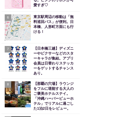
る。ピンクのリボンが可
愛すぎ♡
東京駅周辺の移動は「無
6
料巡回バス」が便利。日
本橋、人形町方面にも行
ける！
【日本橋三越】ディズニ
7
ーやピクサーなどのスタ
ーキャラが集結。アプリ
会員は日替わりステッカ
ーをゲットするチャンス
あり。
【那覇の穴場】ラウンジ
8
をフルに堪能する大人の
ご褒美ホテルステイ。
「沖縄ハーバービューホ
テル」でリアルに過ごし
た1泊2日をレビュー。