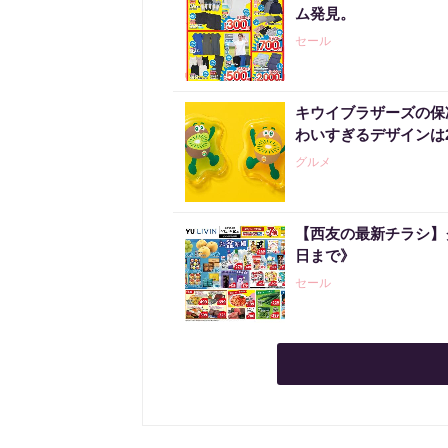
ム発見。
セール
キウイブラザーズの保
わいすぎるデザインは
グルメ
【西友の最新チラシ】
日まで》
セール