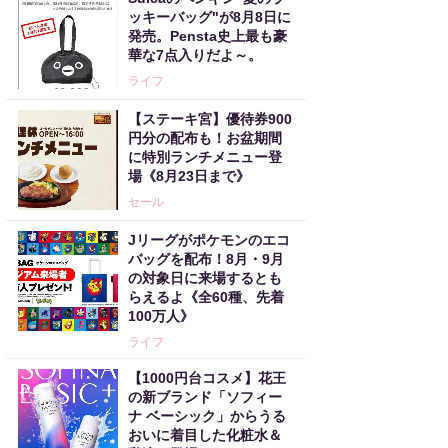
ッキーバッグ"が8月8日に
発売。Pensta史上最も豪
華な7点入りだよ～。
ライフ
【ステーキ宮】優待券900
円分の配布も！お盆期間
に特別ランチメニュー登
場《8月23日まで》
セール
Jリーグがポケモンのエコ
バッグを配布！8月・9月
の対象日に来場するとも
らえるよ《全60種、先着
100万人》
ライフ
【1000円台コスメ】花王
の新ブランド「ソフィー
ナ ベーシック」からうる
おいに着目した化粧水＆