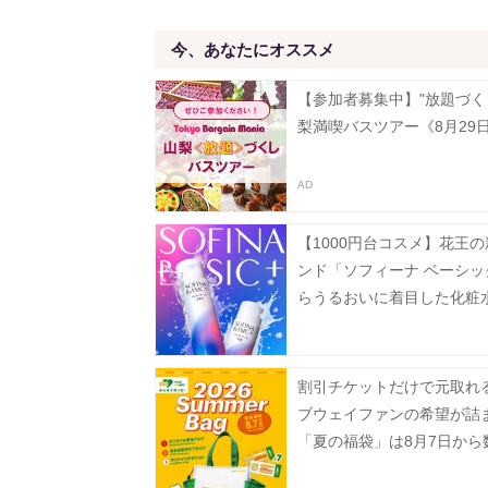
今、あなたにオススメ
【参加者募集中】"放題づく
梨満喫バスツアー《8月29
【1000円台コスメ】花王
ンド「ソフィーナ ベーシッ
らうるおいに着目した化粧
液が登場
割引チケットだけで元取れ
ブウェイファンの希望が詰
「夏の福袋」は8月7日から
定で発売。