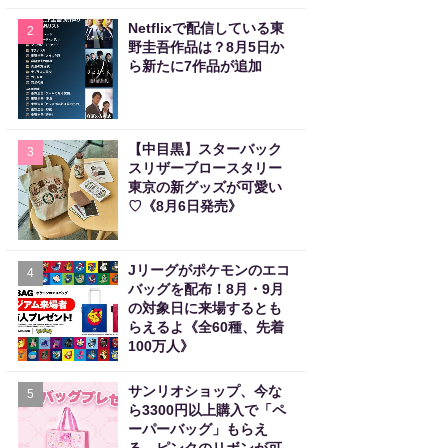
Netflixで配信している東
2
野圭吾作品は？8月5日か
ら新たに7作品が追加
【中目黒】スターバック
3
スリザーブロースタリー
東京の新グッズが可愛い
♡《8月6日発売》
Jリーグがポケモンのエコ
4
バッグを配布！8月・9月
の対象日に来場するとも
らえるよ《全60種、先着
100万人》
サンリオショップ、今な
5
ら3300円以上購入で「ペ
ーパーバッグ」もらえ