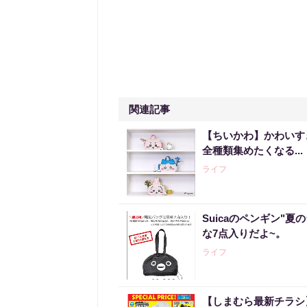
関連記事
【ちいかわ】かわいす
全種類集めたくなる...
ライフ
Suicaのペンギン"夏
な7点入りだよ~。
ライフ
【しまむら最新チラシ】