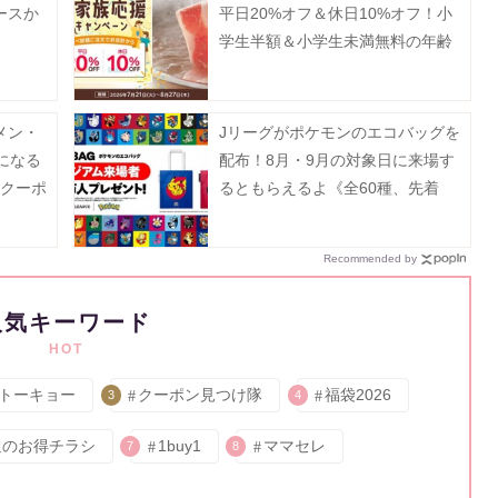
ースか
平日20%オフ＆休日10%オフ！小
学生半額＆小学生未満無料の年齢
割も併用可能はうれしい《8月27日
まで》
メン・
Jリーグがポケモンのエコバッグを
になる
配布！8月・9月の対象日に来場す
新クーポ
るともらえるよ《全60種、先着
100万人》
Recommended by
人気キーワード
HOT
トーキョー
クーポン見つけ隊
福袋2026
3
4
週のお得チラシ
1buy1
ママセレ
7
8