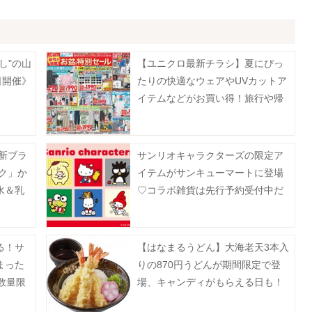
し"の山
【ユニクロ最新チラシ】夏にぴっ
日開催》
たりの快適なウェアやUVカットア
イテムなどがお買い得！旅行や帰
省、レジャーにも大活躍《8月13日
まで》
の新ブラ
サンリオキャラクターズの限定ア
ク」か
イテムがサンキューマートに登場
水＆乳
♡コラボ雑貨は先行予約受付中だ
よ。
る！サ
【はなまるうどん】大海老天3本入
まった
りの870円うどんが期間限定で登
数量限
場、キャンディがもらえる日も！