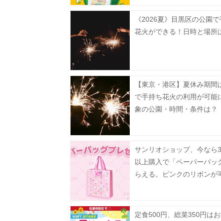
《2026夏》目黒区の公園
花火ができる！日時と場所
【東京・港区】夏休み期間
で手持ち花火の利用が可能
象の公園・時間・条件は？
サンリオショップ、今なら3
以上購入で「ペーパーバッ
らえる。ピンクのリボンが
ぎ♡
定食500円、総菜350円は