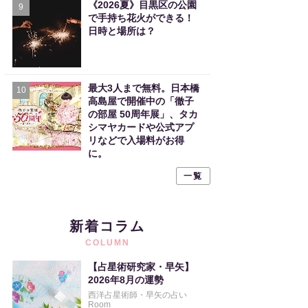
《2026夏》目黒区の公園
9
で手持ち花火ができる！
日時と場所は？
最大3人まで無料。日本橋
10
高島屋で開催中の「徹子
の部屋 50周年展」、タカ
シマヤカードや公式アプ
リなどで入場料がお得
に。
一覧
新着コラム
COLUMN
【占星術研究家・早矢】
2026年8月の運勢
西洋占星術師・早矢の占い
Room