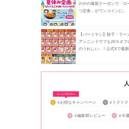
のやの最新クーポンで「ロ
つ定食」がワンコインに。
【バーミヤン】餃子・ラー
アンニンドウフも20％オフ
のうれしい...！公式Xで最
ン公開中《8月19日まで》
みんなの関心No.1
お得なキャンペーン
トクトク
1
2
編集部レビュー
今
5
6