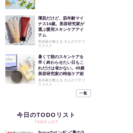
薄肌だけど、肌年齢マイ
ナス14歳。美容研究家が
選ぶ愛用スキンケアアイ
テム
美容家が教える 大人のプチプ
ラコスメ
暑くて朝のスキンケアを
早く終わらせたい日もこ
れだけは省かない。49歳
美容研究家の時短ケア術
美容家が教える 大人のプチプ
ラコスメ
一覧
今日のTODOリスト
TODO LIST
Suicaのペンギン"夏のラ