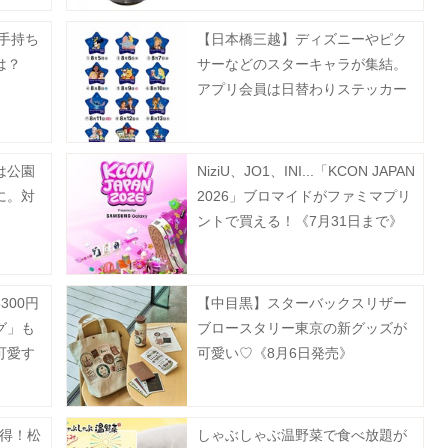
で手持ち
【日本橋三越】ディズニーやピク
は？
サーなどのスターキャラが集結。
アプリ会員は日替わりステッカー
をゲットするチャンスあり。
は公園
NiziU、JO1、INI...「KCON JAPAN
に。対
2026」ブロマイドがファミマプリ
ントで買える！《7月31日まで》
300円
【中目黒】スターバックスリザー
グ」も
ブロースタリー東京の新グッズが
可愛す
可愛い♡《8月6日発売》
お得！松
しゃぶしゃぶ温野菜で食べ放題が