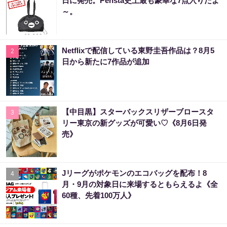
日に発売。Pensta史上最も豪華な7点入りだよ
～。
Netflixで配信している東野圭吾作品は？8月5
2
日から新たに7作品が追加
【中目黒】スターバックスリザーブロースタ
3
リー東京の新グッズが可愛い♡《8月6日発
売》
Jリーグがポケモンのエコバッグを配布！8
4
月・9月の対象日に来場するともらえるよ《全
60種、先着100万人》