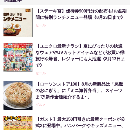
【ステーキ宮】優待券900円分の配布も!お盆期
間に特別ランチメニュー登場《8月23日まで》
セール
【ユニクロ最新チラシ】夏にぴったりの快適
なウェアやUVカットアイテムなどがお買い得!
旅行や帰省、レジャーにも大活躍《8月13日ま
で》
セール
【ローソンストア100】8月の新商品は「悪魔
のおにぎり」に「ミニ海苔弁当」、スイーツ
まで!新作全種紹介するよ~。
グルメ
【ガスト】最大150円引きの最新クーポンが公
式Xに登場中。ハンバーグやキッズメニュー、