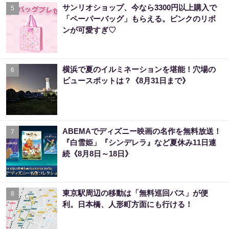
サンリオショップ、今なら3300円以上購入で
5
「ペーパーバッグ」もらえる。ピンクのリボ
ンが可愛すぎ♡
横浜で夏のイルミネーションを堪能！穴場の
6
ビュースポットは？《8月31日まで》
ABEMAでディズニー映画の名作を無料放送！
7
『白雪姫」『シンデレラ』など夏休み11日連
続《8月8日～18日》
東京駅周辺の移動は「無料巡回バス」が便
8
利。日本橋、人形町方面にも行ける！