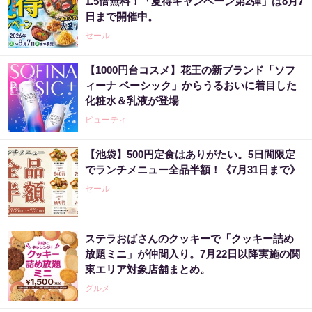
1.5倍無料！「夏得キャンペーン第2弾」は8月7
日まで開催中。
セール
【1000円台コスメ】花王の新ブランド「ソフ
ィーナ ベーシック」からうるおいに着目した
化粧水＆乳液が登場
ビューティ
【池袋】500円定食はありがたい。5日間限定
でランチメニュー全品半額！《7月31日まで》
セール
ステラおばさんのクッキーで「クッキー詰め
放題ミニ」が仲間入り。7月22日以降実施の関
東エリア対象店舗まとめ。
グルメ