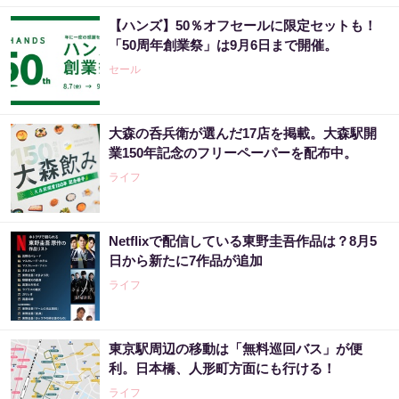
【ハンズ】50％オフセールに限定セットも！
「50周年創業祭」は9月6日まで開催。
セール
大森の呑兵衛が選んだ17店を掲載。大森駅開
業150年記念のフリーペーパーを配布中。
ライフ
Netflixで配信している東野圭吾作品は？8月5
日から新たに7作品が追加
ライフ
東京駅周辺の移動は「無料巡回バス」が便
利。日本橋、人形町方面にも行ける！
ライフ