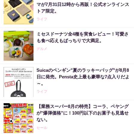
マが7月31日12時から再販！公式オンラインス
トア限定。
ライフ
ミセスドーナツ全4種を実食レビュー！可愛さ
も食べ応えもばっちりで大満足。
グルメ
Suicaのペンギン"夏のラッキーバッグ"が8月8
日に発売。Pensta史上最も豪華な7点入りだよ
～。
ライフ
【業務スーパー8月の特売】コーラ、ペヤング
が"爆弾価格"に！100円以下のお菓子も見逃せ
ない。
セール