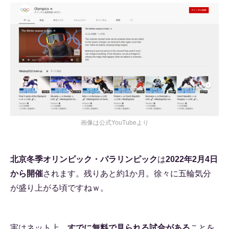
画像は公式YouTubeより
北京冬季オリンピック・パラリンピック
は
2022年2月4日
から開催
されます。残りあと約1か月。徐々に五輪気分
が盛り上がる頃ですねｗ。
実はネット上、
すでに無料で見られる試合がある
ことを