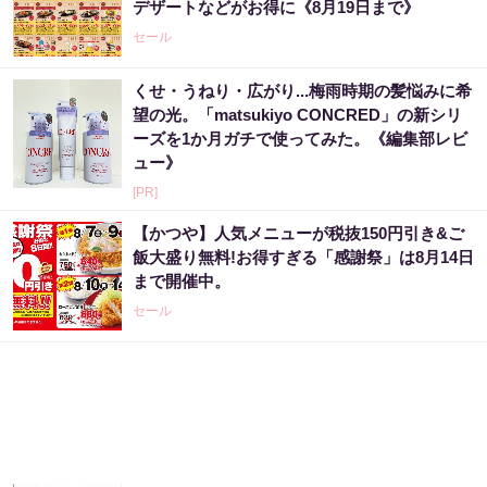
デザートなどがお得に《8月19日まで》
セール
くせ・うねり・広がり...梅雨時期の髪悩みに希
望の光。「matsukiyo CONCRED」の新シリ
ーズを1か月ガチで使ってみた。《編集部レビ
ュー》
[PR]
【かつや】人気メニューが税抜150円引き&ご
飯大盛り無料!お得すぎる「感謝祭」は8月14日
まで開催中。
セール