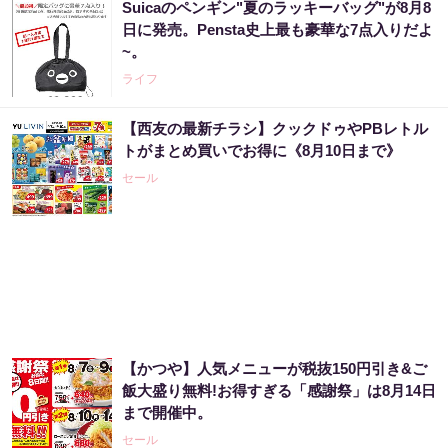
Suicaのペンギン"夏のラッキーバッグ"が8月8
日に発売。Pensta史上最も豪華な7点入りだよ
~。
ライフ
【西友の最新チラシ】クックドゥやPBレトル
トがまとめ買いでお得に《8月10日まで》
セール
【かつや】人気メニューが税抜150円引き&ご
飯大盛り無料!お得すぎる「感謝祭」は8月14日
まで開催中。
セール