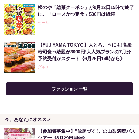
松のや「総菜クーポン」が8月12日15時で終了
に。「ロースかつ定食」500円は継続
セール
【FUJIYAMA TOKYO】大とろ、うにも!高級
寿司食べ放題が3900円!大人気プランの7月分
予約受付がスタート《6月25日14時から》
グルメ
ファッション 一覧
今、あなたにオススメ
【参加者募集中】"放題づくし"の山梨満喫バス
ツアー《8月29日開催》