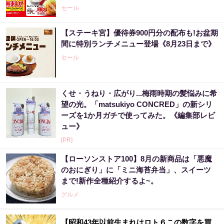
セール
【ステーキ宮】優待券900円分の配布も!お盆期
間に特別ランチメニュー登場《8月23日まで》
セール
くせ・うねり・広がり...梅雨時期の髪悩みに希
望の光。「matsukiyo CONCRED」の新シリ
ーズを1か月ガチで使ってみた。《編集部レビ
ュー》
[PR]
【ローソンストア100】8月の新商品は「悪魔
のおにぎり」に「ミニ海苔弁当」、スイーツ
まで!新作全種紹介するよ~。
グルメ
【昭和43年以前生まれはロト６この数字を買