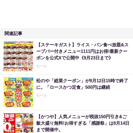
関連記事
【ステーキガスト】ライス・パン食べ放題&ス
ープバー付きメニュー1111円はお得!最新クー
ポンを公式Xで公開中《9月23日まで》
セール
松のや「総菜クーポン」が8月12日15時で終了
に。「ロースかつ定食」500円は継続
セール
【かつや】人気メニューが税抜150円引き&ご
飯大盛り無料!お得すぎる「感謝祭」は8月14日
まで開催中。