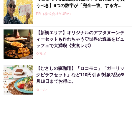
うべき】6つの数字が「完全一致」する方...
PR（株式会社MURA）
【新橋エリア】オリジナルのアフタヌーンテ
ィーセットも作れちゃう♡世界の逸品をビュ
ッフェで大満喫《実食レポ》
グルメ
【むさしの森珈琲】「ロコモコ」「ガーリッ
クピラフセット」など110円引き!対象7品が8
月19日までお得に。
セール