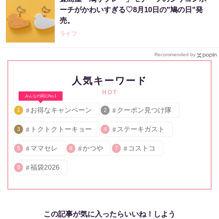
ーチがかわいすぎる♡8月10日の"鳩の日"発
売。
ライフ
Recommended by
人気キーワード
HOT
みんなの関心No.1
お得なキャンペーン
クーポン見つけ隊
1
2
トクトクトーキョー
ステーキガスト
3
4
ママセレ
かつや
コストコ
5
6
7
福袋2026
8
この記事が気に入ったらいいね！しよう