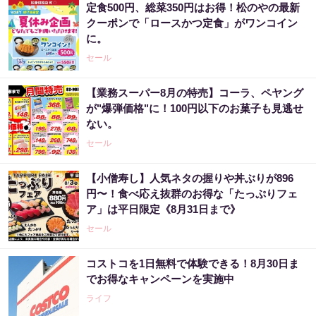
定食500円、総菜350円はお得！松のやの最新
クーポンで「ロースかつ定食」がワンコイン
に。
セール
【業務スーパー8月の特売】コーラ、ペヤング
が"爆弾価格"に！100円以下のお菓子も見逃せ
ない。
セール
【小僧寿し】人気ネタの握りや丼ぶりが896
円〜！食べ応え抜群のお得な「たっぷりフェ
ア」は平日限定《8月31日まで》
セール
コストコを1日無料で体験できる！8月30日ま
でお得なキャンペーンを実施中
ライフ