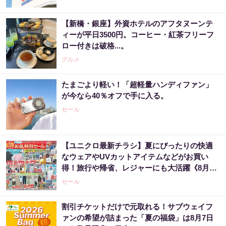
【新橋・銀座】外資ホテルのアフタヌーンテ
ィーが平日3500円。コーヒー・紅茶フリーフ
ロー付きは破格...。
グルメ
たまごより軽い！「超軽量ハンディファン」
が今なら40％オフで手に入る。
セール
【ユニクロ最新チラシ】夏にぴったりの快適
なウェアやUVカットアイテムなどがお買い
得！旅行や帰省、レジャーにも大活躍《8月13
日まで》
セール
割引チケットだけで元取れる！サブウェイフ
ァンの希望が詰まった「夏の福袋」は8月7日