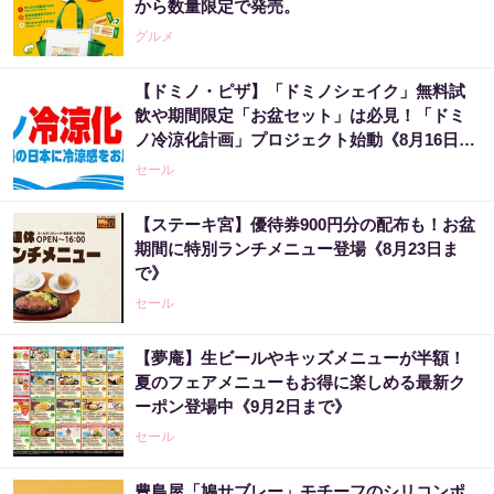
から数量限定で発売。
グルメ
【ドミノ・ピザ】「ドミノシェイク」無料試
飲や期間限定「お盆セット」は必見！「ドミ
ノ冷涼化計画」プロジェクト始動《8月16日ま
で》
セール
【ステーキ宮】優待券900円分の配布も！お盆
期間に特別ランチメニュー登場《8月23日ま
で》
セール
【夢庵】生ビールやキッズメニューが半額！
夏のフェアメニューもお得に楽しめる最新ク
ーポン登場中《9月2日まで》
セール
豊島屋「鳩サブレー」モチーフのシリコンポ